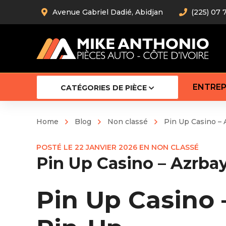
Avenue Gabriel Dadié, Abidjan
(225) 07 
ENTREP
CATÉGORIES DE PIÈCE
Home
Blog
Non classé
Pin Up Casino –
Amortiss
POSTÉ LE
22 JANVIER 2026
EN
NON CLASSÉ
Barre stab
Pin Up Casino – Azrba
Barre d’
Robot
Bras com
Pin Up Casino
Cardan
Crémaill
Silentblo
Rotules d