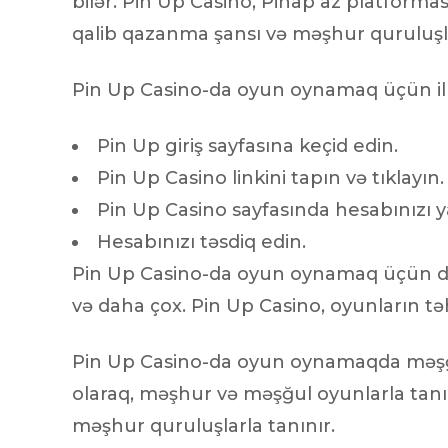
bilər. Pin Up Casino, Pinap az platformas
qalib qazanma şansı və məşhur quruluşla
Pin Up Casino-da oyun oynamaq üçün il
Pin Up giriş sayfasına keçid edin.
Pin Up Casino linkini tapın və tıklayın.
Pin Up Casino sayfasında hesabınızı ya
Hesabınızı təsdiq edin.
Pin Up Casino-da oyun oynamaq üçün dəyər
və daha çox. Pin Up Casino, oyunların tə
Pin Up Casino-da oyun oynamaqda məşğul
olaraq, məşhur və məşğul oyunlarla ta
məşhur quruluşlarla tanınır.