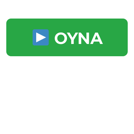
cs de bras
cs de palier
e moteur
amortisseur
s
OYNA
 Heads
Débitmètre d’aire
Silencie
iners
Filtre à aire
Silencie
notant
Filtre à essence
Butée élastique de sile
r principal
Filtre à huile
Raccord de tuya
bielle
Filtre à gasoil
Raccord de tuya
 fusée
Filtre à gasoil
Tuyau 
rale
Filtre à pollen
Tuyau 
Filtre à pollen
 de bielle
Préfiltre
 de palier
 distribution
de distribution