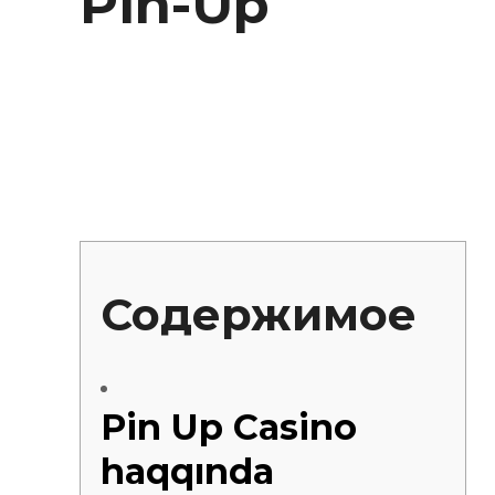
Pin-Up
Silentblo
Silentblo
Pattes d
Tampon 
Tambour
Cylinder
Pistons l
Feu clig
Projecteu
Содержимое
Bague de 
Bague de
Calle laté
Culasse
Coussinet
Pin Up Casino
Coussinet
Chaine de
haqqında
Courroie 
Croisillon