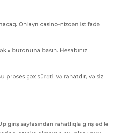
unacaq. Onlayn casino-nizdən istifadə
mək » butonuna basın. Hesabınız
 proses çox sürətli və rahatdır, və siz
giriş sayfasından rahatlıqla giriş edilə