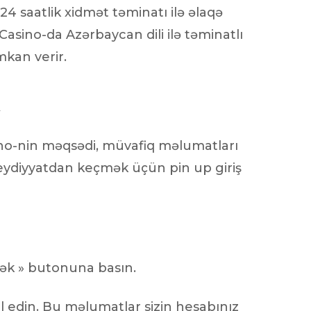
24 saatlik xidmət təminatı ilə əlaqə
 Casino-da Azərbaycan dili ilə təminatlı
mkan verir.
ino-nin məqsədi, müvafiq məlumatları
eydiyyatdan keçmək üçün pin up giriş
mək » butonuna basın.
axil edin. Bu məlumatlar sizin hesabınız