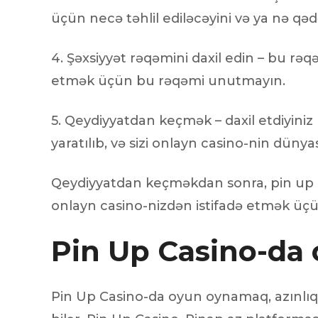
üçün necə təhlil ediləcəyini və ya nə qədə
4. Şəxsiyyət rəqəmini daxil edin – bu rə
etmək üçün bu rəqəmi unutmayın.
5. Qeydiyyatdan keçmək – daxil etdiyini
yaratılıb, və sizi onlayn casino-nin dünya
Qeydiyyatdan keçməkdan sonra, pin up giri
onlayn casino-nizdən istifadə etmək üçü
Pin Up Casino-da
Pin Up Casino-da oyun oynamaq, azınlıq o