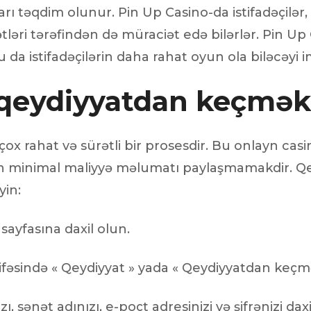
rı təqdim olunur. Pin Up Casino-da istifadəçilər, 
ətləri tərəfindən də müraciət edə bilərlər. Pin Up
 da istifadəçilərin daha rahat oyun ola biləcəyi i
 qeydiyyatdan keçmək
x rahat və sürətli bir prosesdir. Bu onlayn cas
ün minimal maliyyə məlumatı paylaşmamakdir. Q
yin:
sayfasına daxil olun.
ifəsində « Qeydiyyat » yada « Qeydiyyatdan keç
ızı, sənət adınızı, e-poçt adresinizi və şifrənizi d