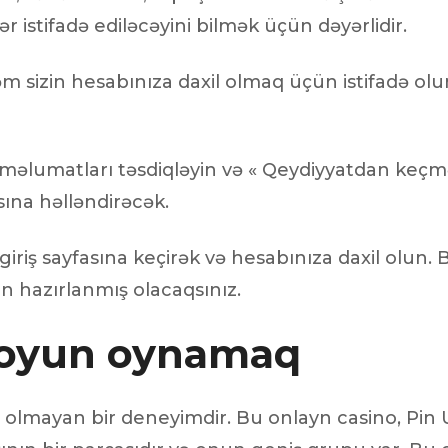
r istifadə ediləcəyini bilmək üçün dəyərlidir.
qəm sizin hesabınıza daxil olmaq üçün istifadə ol
z məlumatları təsdiqləyin və « Qeydiyyatdan keç
sına həlləndirəcək.
ş sayfasına keçirək və hesabınıza daxil olun. Bu
n hazırlanmış olacaqsınız.
 oyun oynamaq
lmayan bir deneyimdir. Bu onlayn casino, Pin Up 