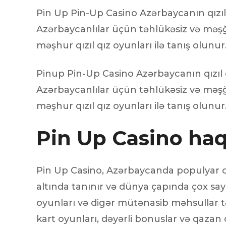
Pin Up Pin-Up Casino Azərbaycanın qızıl 
Azərbaycanlılar üçün təhlükəsiz və məşğ
məşhur qızıl qız oyunları ilə tanış olunu
Pinup Pin-Up Casino Azərbaycanın qızıl q
Azərbaycanlılar üçün təhlükəsiz və məşğ
məşhur qızıl qız oyunları ilə tanış olunu
Pin Up Casino ha
Pin Up Casino, Azərbaycanda populyar ol
altında tanınır və dünya çapında çox sayd
oyunları və digər mütənasib məhsullar tə
kart oyunları, dəyərli bonuslar və qazan 