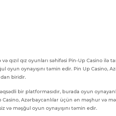
 qızıl qız oyunları səhifəsi Pin-Up Casino ilə tanı
l oyun oynayışını təmin edir. Pin Up Casino, Azər
an biridir.
ədli bir platformasıdır, burada oyun oynayanlar 
p Casino, Azərbaycanlılar üçün ən məşhur və məşhu
iz və məşğul oyun oynayışını təmin edir.