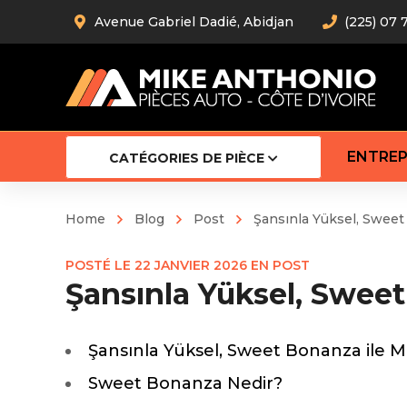
Avenue Gabriel Dadié, Abidjan
(225) 07 
ENTREP
CATÉGORIES DE PIÈCE
Home
Blog
Post
Şansınla Yüksel, Sweet
Amortiss
POSTÉ LE
22 JANVIER 2026
EN
POST
Barre stab
Şansınla Yüksel, Swee
Barre d’
Robot
Bras com
Cardan
Şansınla Yüksel, Sweet Bonanza ile 
Crémaill
Sweet Bonanza Nedir?
Silentblo
Rotules d