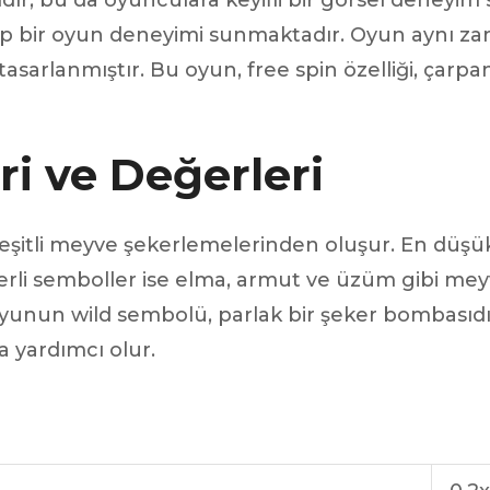
ıdır, bu da oyunculara keyifli bir görsel deney
azip bir oyun deneyimi sunmaktadır. Oyun aynı
tasarlanmıştır. Bu oyun, free spin özelliği, çarp
i ve Değerleri
eşitli meyve şekerlemelerinden oluşur. En düşük
erli semboller ise elma, armut ve üzüm gibi mey
 Oyunun wild sembolü, parlak bir şeker bombasıd
yardımcı olur.