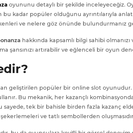
nza
oyununu detaylı bir şekilde inceleyeceğiz. O
 segments
den bu kadar popüler olduğunu ayrıntılarıyla anla
 soupape
nleri ve nelere göz önünde bulundurmanız gere
Spi
brayage
stons
bonanza
hakkında kapsamlı bilgi sahibi olmanızı v
hemises
şansınızı artırabilir ve eğlenceli bir oyun deney
culasse
dir?
ur
de joint
 ventilateur
n geliştirilen popüler bir online slot oyunudur.
 ventilateur
 eau
ullanır. Bu mekanik, her kazançlı kombinasyond
 essence
Bu sayede, tek bir bahisle birden fazla kazanç e
 şekerlemeleri ve tatlı sembollerden oluşmasıdır