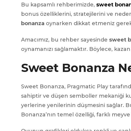
Bu kapsamlı rehberimizde,
sweet bona
Injecteur
Joint de
bonus özelliklerini, stratejilerini ve ne
Joint de
bonanza
oynarken dikkat etmeniz gereke
Joint de 
Kit d’em
Jeu de pi
Amacımız, bu rehber sayesinde
sweet 
Jeu de c
oynamanızı sağlamaktır. Böylece, kazanma 
Joint de 
Tendeur
Roulette
Sweet Bonanza Ne
Ventilate
Pochette 
Poulie de
Sweet Bonanza, Pragmatic Play tarafında
Poulie de
Pompe à
sahiptir ve düşen semboller mekaniği k
Pompe à
yerlerine yenilerinin düşmesini sağlar. 
Bonanza’nın temel özelliği, farklı meyve