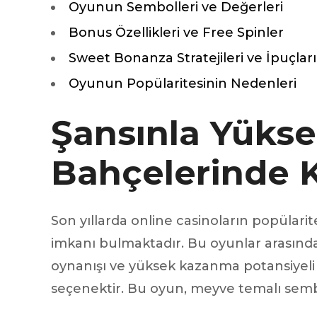
Oyunun Sembolleri ve Değerleri
Silentblo
Silentblo
Bonus Özellikleri ve Free Spinler
Pattes d
Sweet Bonanza Stratejileri ve İpuçları
Tampon 
Tambour
Oyunun Popülaritesinin Nedenleri
Şansınla Yükse
Cylinder
Pistons l
Bahçelerinde 
Feu clig
Projecteu
Bague de 
Bague de
Son yıllarda online casinoların popülari
Calle laté
imkanı bulmaktadır. Bu oyunlar arasında
Culasse
Coussinet
oynanışı ve yüksek kazanma potansiyeli 
Coussinet
seçenektir. Bu oyun, meyve temalı sembol
Chaine de
Courroie 
Croisillon