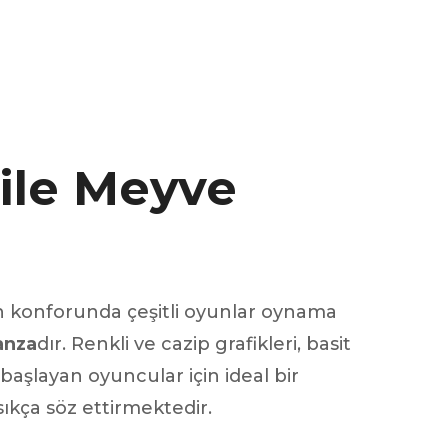
ile Meyve
ux arrière
ux central
ncieux
u d’échappement
u d’échappement
d’échappement
nin konforunda çeşitli oyunlar oynama
d’échappement
anza
dır. Renkli ve cazip grafikleri, basit
aşlayan oyuncular için ideal bir
ıkça söz ettirmektedir.