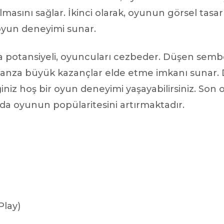
asını sağlar. İkinci olarak, oyunun görsel tasarı
r oyun deneyimi sunar.
otansiyeli, oyuncuları cezbeder. Düşen sembolle
nanza büyük kazançlar elde etme imkanı sunar. 
z hoş bir oyun deneyimi yaşayabilirsiniz. Son ola
da oyunun popülaritesini artırmaktadır.
Play)