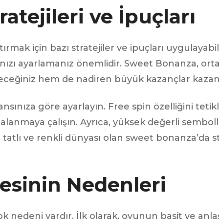
tejileri ve İpuçları
ak için bazı stratejiler ve ipuçları uygulayabilir
zı ayarlamanız önemlidir. Sweet Bonanza, orta se
leceğiniz hem de nadiren büyük kazançlar kazana
ransınıza göre ayarlayın. Free spin özelliğini tet
nmaya çalışın. Ayrıca, yüksek değerli semboll
, tatlı ve renkli dünyası olan sweet bonanza’da st
esinin Nedenleri
 nedeni vardır. İlk olarak, oyunun basit ve anl