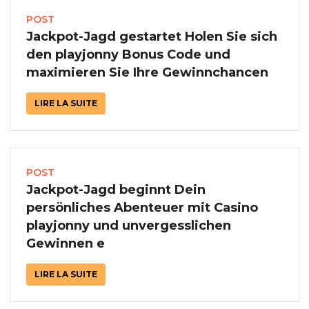
POST
Jackpot-Jagd gestartet Holen Sie sich
den playjonny Bonus Code und
maximieren Sie Ihre Gewinnchancen
LIRE LA SUITE
POST
Jackpot-Jagd beginnt Dein
persönliches Abenteuer mit Casino
playjonny und unvergesslichen
Gewinnen e
LIRE LA SUITE