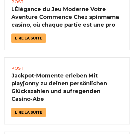
POST
LÉlégance du Jeu Moderne Votre
Aventure Commence Chez spinmama
casino, où chaque partie est une pro
LIRE LA SUITE
POST
Jackpot-Momente erleben Mit
playjonny zu deinen persönlichen
Glückszahlen und aufregenden
Casino-Abe
LIRE LA SUITE