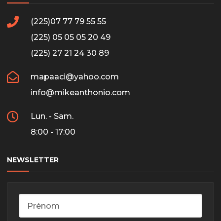
(225)07 77 79 55 55
(225) 05 05 05 20 49
(225) 27 21 24 30 89
mapaaci@yahoo.com
info@mikeanthonio.com
Lun. - Sam.
8:00 - 17:00
NEWSLETTER