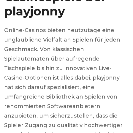
playjonny
Online-Casinos bieten heutzutage eine
unglaubliche Vielfalt an Spielen für jeden
Geschmack. Von klassischen
Spielautomaten über aufregende
Tischspiele bis hin zu innovativen Live-
Casino-Optionen ist alles dabei. playjonny
hat sich darauf spezialisiert, eine
umfangreiche Bibliothek an Spielen von
renommierten Softwareanbietern
anzubieten, um sicherzustellen, dass die
Spieler Zugang zu qualitativ hochwertiger