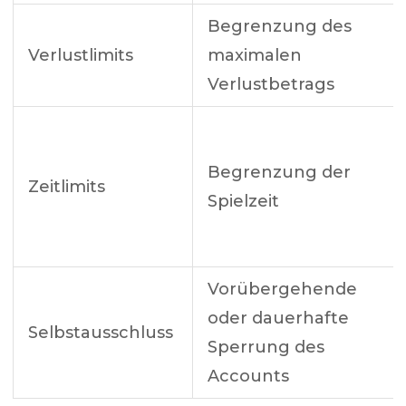
Begrenzung des
Verlustlimits
maximalen
Verlustbetrags
Begrenzung der
Zeitlimits
Spielzeit
Vorübergehende
oder dauerhafte
Selbstausschluss
Sperrung des
Accounts