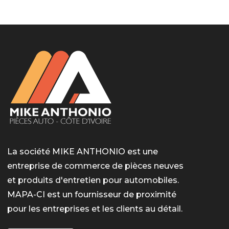
La société MIKE ANTHONIO est une
entreprise de commerce de pièces neuves
et produits d'entretien pour automobiles.
MAPA-CI est un fournisseur de proximité
pour les entreprises et les clients au détail.