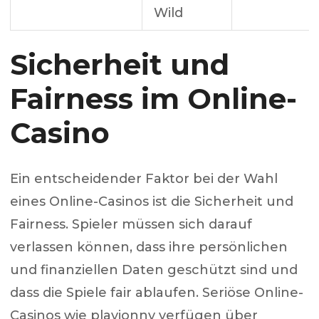
Wild
Sicherheit und
Fairness im Online-
Casino
Ein entscheidender Faktor bei der Wahl
eines Online-Casinos ist die Sicherheit und
Fairness. Spieler müssen sich darauf
verlassen können, dass ihre persönlichen
und finanziellen Daten geschützt sind und
dass die Spiele fair ablaufen. Seriöse Online-
Casinos wie playjonny verfügen über