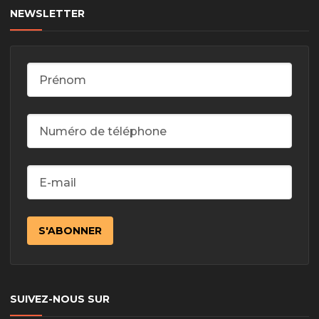
NEWSLETTER
SUIVEZ-NOUS SUR