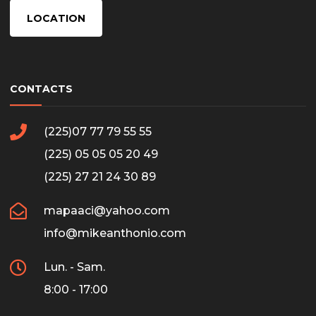
LOCATION
CONTACTS
(225)07 77 79 55 55
(225) 05 05 05 20 49
(225) 27 21 24 30 89
mapaaci@yahoo.com
info@mikeanthonio.com
Lun. - Sam.
8:00 - 17:00