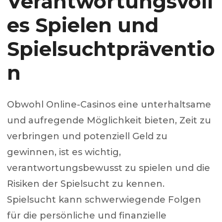
Verantwortungsvoll
es Spielen und
Spielsuchtpräventio
n
Obwohl Online-Casinos eine unterhaltsame
und aufregende Möglichkeit bieten, Zeit zu
verbringen und potenziell Geld zu
gewinnen, ist es wichtig,
verantwortungsbewusst zu spielen und die
Risiken der Spielsucht zu kennen.
Spielsucht kann schwerwiegende Folgen
für die persönliche und finanzielle