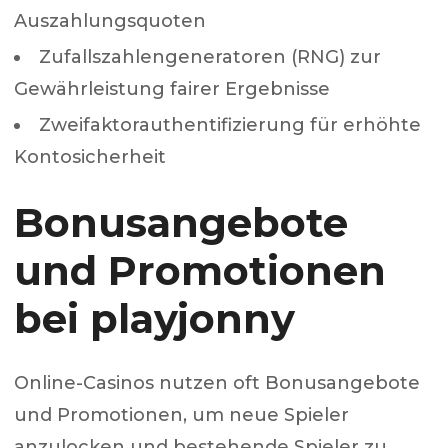
Auszahlungsquoten
Zufallszahlengeneratoren (RNG) zur
Gewährleistung fairer Ergebnisse
Zweifaktorauthentifizierung für erhöhte
Kontosicherheit
Bonusangebote
und Promotionen
bei playjonny
Online-Casinos nutzen oft Bonusangebote
und Promotionen, um neue Spieler
anzulocken und bestehende Spieler zu