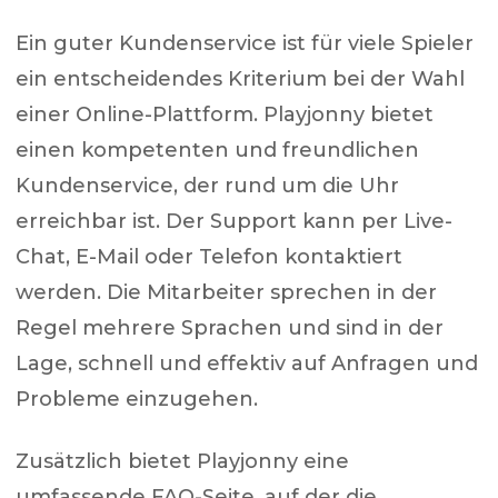
Ein guter Kundenservice ist für viele Spieler
ein entscheidendes Kriterium bei der Wahl
einer Online-Plattform. Playjonny bietet
einen kompetenten und freundlichen
Kundenservice, der rund um die Uhr
erreichbar ist. Der Support kann per Live-
Chat, E-Mail oder Telefon kontaktiert
werden. Die Mitarbeiter sprechen in der
Regel mehrere Sprachen und sind in der
Lage, schnell und effektiv auf Anfragen und
Probleme einzugehen.
Zusätzlich bietet Playjonny eine
umfassende FAQ-Seite, auf der die