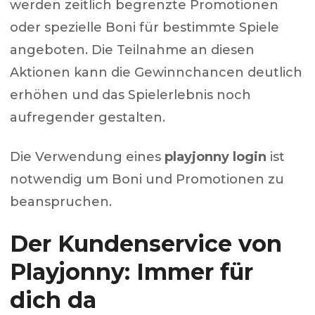
werden zeitlich begrenzte Promotionen
oder spezielle Boni für bestimmte Spiele
angeboten. Die Teilnahme an diesen
Aktionen kann die Gewinnchancen deutlich
erhöhen und das Spielerlebnis noch
aufregender gestalten.
Die Verwendung eines
playjonny login
ist
notwendig um Boni und Promotionen zu
beanspruchen.
Der Kundenservice von
Playjonny: Immer für
dich da