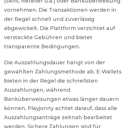
(Skrill, Neteller u.a.) oder Banküberweisung
vornehmen. Die Transaktionen werden in
der Regel schnell und zuverlässig
abgewickelt. Die Plattform verzichtet auf
versteckte Gebühren und bietet
transparente Bedingungen.
Die Auszahlungsdauer hängt von der
gewählten Zahlungsmethode ab. E-Wallets
bieten in der Regel die schnellsten
Auszahlungen, während
Banküberweisungen etwas länger dauern
können. Playjonny achtet darauf, dass alle
Auszahlungsanträge zeitnah bearbeitet
werden. Sichere Zahlungen sind für