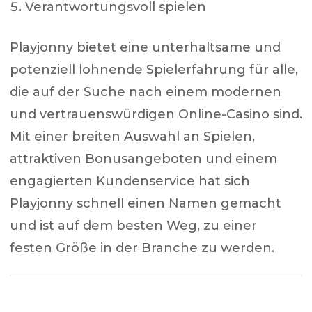
Verantwortungsvoll spielen
Playjonny bietet eine unterhaltsame und
potenziell lohnende Spielerfahrung für alle,
die auf der Suche nach einem modernen
und vertrauenswürdigen Online-Casino sind.
Mit einer breiten Auswahl an Spielen,
attraktiven Bonusangeboten und einem
engagierten Kundenservice hat sich
Playjonny schnell einen Namen gemacht
und ist auf dem besten Weg, zu einer
festen Größe in der Branche zu werden.