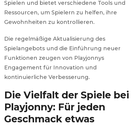
Spielen und bietet verschiedene Tools und
Ressourcen, um Spielern zu helfen, ihre
Gewohnheiten zu kontrollieren.
Die regelmäßige Aktualisierung des
Spielangebots und die Einführung neuer
Funktionen zeugen von Playjonnys
Engagement für Innovation und
kontinuierliche Verbesserung.
Die Vielfalt der Spiele bei
Playjonny: Für jeden
Geschmack etwas