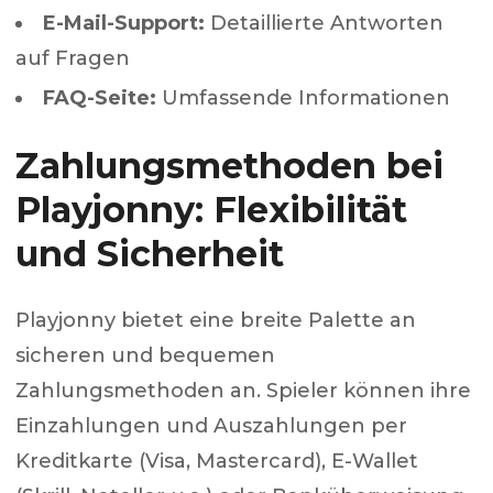
E-Mail-Support:
Detaillierte Antworten
auf Fragen
FAQ-Seite:
Umfassende Informationen
Zahlungsmethoden bei
Playjonny: Flexibilität
und Sicherheit
Playjonny bietet eine breite Palette an
sicheren und bequemen
Zahlungsmethoden an. Spieler können ihre
Einzahlungen und Auszahlungen per
Kreditkarte (Visa, Mastercard), E-Wallet