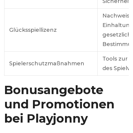
Sicherheit
Nachweis 
Einhaltun
Glücksspiellizenz
gesetzlich
Bestimmu
Tools zur 
Spielerschutzmaßnahmen
des Spielv
Bonusangebote
und Promotionen
bei Playjonny