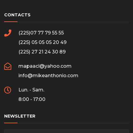
CONTACTS
(225)07 77 79 55 55
(225) 05 05 05 20 49
(225) 27 21 24 30 89
mapaaci@yahoo.com
info@mikeanthonio.com
Lun. - Sam.
8:00 - 17:00
NEWSLETTER