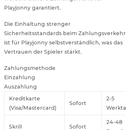
Playjonny garantiert.
Die Einhaltung strenger
Sicherheitsstandards beim Zahlungsverkehr
ist für Playjonny selbstverständlich, was das
Vertrauen der Spieler stärkt.
Zahlungsmethode
Einzahlung
Auszahlung
Kreditkarte
2-5
Sofort
(Visa/Mastercard)
Werkta
24-48
Skrill
Sofort