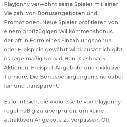
Playjonny verwöhnt seine Spieler mit einer
Vielzahl von Bonusangeboten und
Promotionen. Neue Spieler profitieren von
einem großzügigen Willkommensbonus,
der oft in Form eines Einzahlungsbonus
oder Freispiele gewährt wird. Zusätzlich gibt
es regelmäßig Reload-Boni, Cashback-
Aktionen, Freispiel-Angebote und exklusive
Turniere. Die Bonusbedingungen sind dabei
fair und transparent.
Es lohnt sich, die Aktionsseite von Playjonny
regelmäßig zu überprüfen, um keine
attraktiven Angebote zu verpassen. Oft