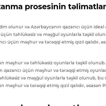
anma prosesinin təlimatlar
 segments
 soupape
Spi
brayage
im olunur və Azərbaycanın qazancı üçün ideal onl
stons
üçün təhlükəsiz və məşğul oyunlarla təşkil olu
hemises
culasse
ncı üçün məşhur və tərəqqi etmiş qızıl qalıdır, 
ur
de joint
 məşhur və təhlükəsiz oyunlarla təşkil olunub.
 ventilateur
 ventilateur
ın qazancı üçün məşhur və tərəqqi etmiş oyunlarl
 eau
lükəsiz və məşğul oyunlarla təşkil olunub, bu s
 essence
 məşhur və tərəqqi etmiş qızıl qalıdır, əsasən 