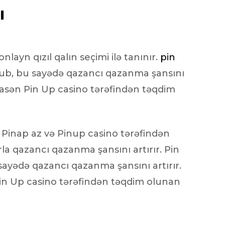
ı
ayn qızıl qalın seçimi ilə tanınır.
pin
nub, bu sayədə qazancı qazanma şansını
əsasən Pin Up casino tərəfindən təqdim
 Pinap az və Pinup casino tərəfindən
a qazancı qazanma şansını artırır. Pin
ayədə qazancı qazanma şansını artırır.
Pin Up casino tərəfindən təqdim olunan