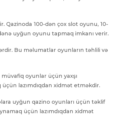
r. Qazinoda 100-dən çox slot oyunu, 10-
ədənə uyğun oyunu tapmaq imkanı verir.
ərdir. Bu məlumatlar oyunların təhlili və
 müvafiq oyunlar üçün yaxşı
q üçün lazımdıqdan xidmət etməkdir.
ara uyğun qazino oyunları üçün təklif
n oynamaq üçün lazımdıqdan xidmət