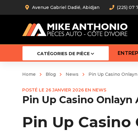
Avenue Gabriel Dadié, Abidjan
(225) 07 
ENTREP
CATÉGORIES DE PIÈCE
Home
Blog
News
Pin Up Casino Onlayn 
Amortiss
POSTÉ LE
26 JANVIER 2026
EN
NEWS
Barre stab
Pin Up Casino Onlayn 
Barre d’
Robot
Bras com
Pin Up Casino
Cardan
Crémaill
Silentblo
Rotules d