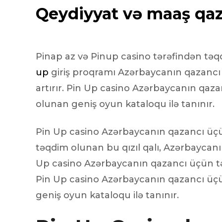
Qeydiyyat və maaş qaz
Injecteur
Joint de
Joint de
Joint de 
Kit d’em
Pinap az və Pinup casino tərəfindən təqd
Jeu de pi
up
giriş proqramı Azərbaycanın qazancı 
Jeu de c
Joint de 
artırır. Pin Up casino Azərbaycanın qaza
Tendeur
olunan geniş oyun kataloqu ilə tanınır.
Roulette
Ventilate
Pochette 
Pin Up casino Azərbaycanın qazancı üçün
Poulie de
Poulie de
təqdim olunan bu qızıl qalı, Azərbaycan
Pompe à
Up casino Azərbaycanın qazancı üçün təh
Pompe à
Pin Up casino Azərbaycanın qazancı üçün
geniş oyun kataloqu ilə tanınır.