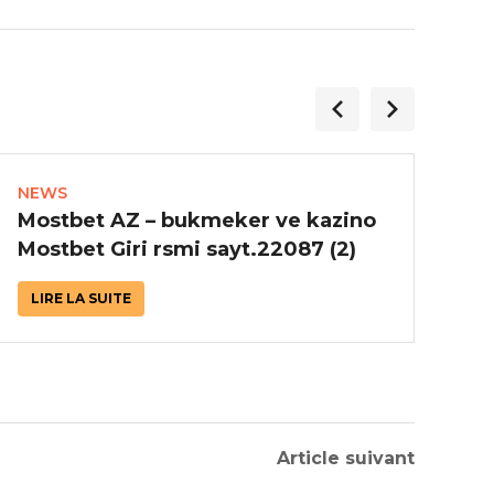
NEWS
NE
Mostbet AZ – bukmeker ve kazino
On
Mostbet Giri rsmi sayt.22087 (2)
qe
LIRE LA SUITE
L
Article suivant