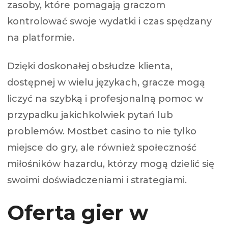
zasoby, które pomagają graczom
kontrolować swoje wydatki i czas spędzany
na platformie.
Dzięki doskonałej obsłudze klienta,
dostępnej w wielu językach, gracze mogą
liczyć na szybką i profesjonalną pomoc w
przypadku jakichkolwiek pytań lub
problemów. Mostbet casino to nie tylko
miejsce do gry, ale również społeczność
miłośników hazardu, którzy mogą dzielić się
swoimi doświadczeniami i strategiami.
Oferta gier w