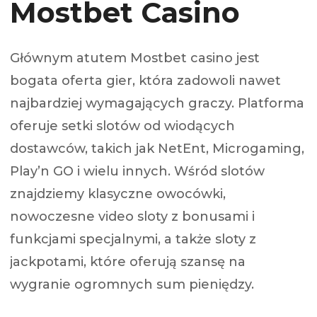
Mostbet Casino
Głównym atutem Mostbet casino jest
bogata oferta gier, która zadowoli nawet
najbardziej wymagających graczy. Platforma
oferuje setki slotów od wiodących
dostawców, takich jak NetEnt, Microgaming,
Play’n GO i wielu innych. Wśród slotów
znajdziemy klasyczne owocówki,
nowoczesne video sloty z bonusami i
funkcjami specjalnymi, a także sloty z
jackpotami, które oferują szansę na
wygranie ogromnych sum pieniędzy.