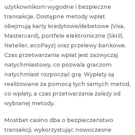
użytkownikom wygodne i bezpieczne
transakcje. Dostępne metody wpłat
obejmują karty kredytowe/debetowe (Visa,
Mastercard), portfele elektroniczne (Skrill,
Neteller, ecoPayz) oraz przelewy bankowe.
Czas przetwarzania wpłat jest zazwyczaj
natychmiastowy, co pozwala graczom
natychmiast rozpocząć grę. Wypłaty są
realizowane za pomocą tych samych metod,
co wpłaty, a czas przetwarzania zależy od
wybranej metody.
Mostbet casino dba o bezpieczeństwo
transakcji, wykorzystując nowoczesne