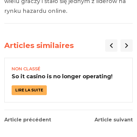
wielu graczy i stało się jednym z liderów na
rynku hazardu online.
Articles similaires
NON CLASSÉ
So it casino is no longer operating!
LIRE LA SUITE
Article précédent
Article suivant