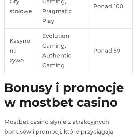
Gry
Gaming,
Ponad 100
stołowe
Pragmatic
Play
Evolution
Kasyno
Gaming,
na
Ponad 50
Authentic
żywo
Gaming
Bonusy i promocje
w mostbet casino
Mostbet casino słynie z atrakcyjnych
bonusów i promocji, które przyciągają