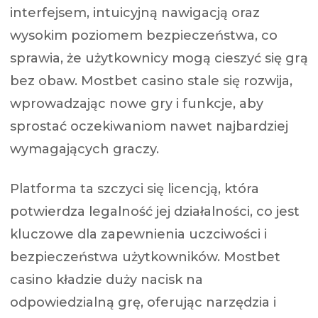
interfejsem, intuicyjną nawigacją oraz
wysokim poziomem bezpieczeństwa, co
sprawia, że użytkownicy mogą cieszyć się grą
bez obaw. Mostbet casino stale się rozwija,
wprowadzając nowe gry i funkcje, aby
sprostać oczekiwaniom nawet najbardziej
wymagających graczy.
Platforma ta szczyci się licencją, która
potwierdza legalność jej działalności, co jest
kluczowe dla zapewnienia uczciwości i
bezpieczeństwa użytkowników. Mostbet
casino kładzie duży nacisk na
odpowiedzialną grę, oferując narzędzia i