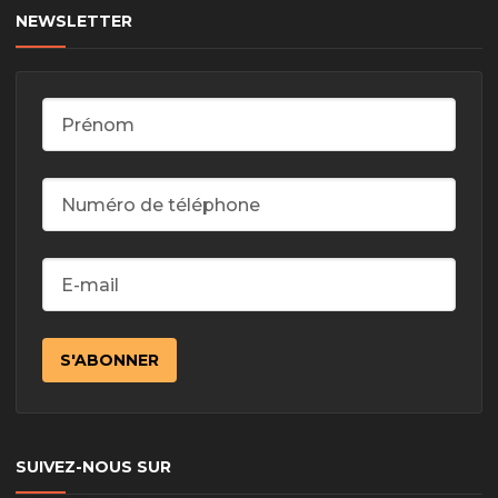
NEWSLETTER
SUIVEZ-NOUS SUR