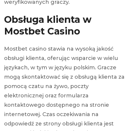
weryfikowanych graczy.
Obsługa klienta w
Mostbet Casino
Mostbet casino stawia na wysoką jakość
obsługi klienta, oferując wsparcie w wielu
językach, w tym w języku polskim. Gracze
mogą skontaktować się z obsługą klienta za
pomocą czatu na żywo, poczty
elektronicznej oraz formularza
kontaktowego dostępnego na stronie
internetowej. Czas oczekiwania na
odpowiedź ze strony obsługi klienta jest