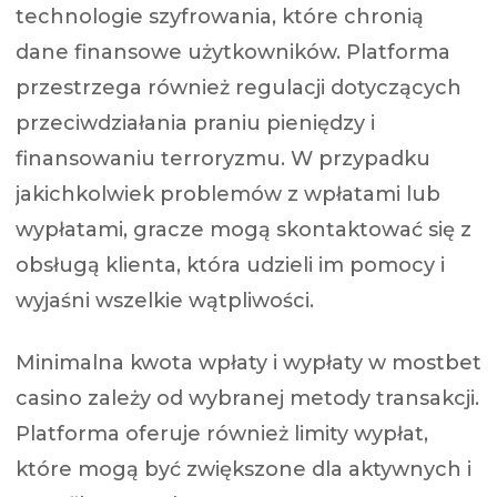
technologie szyfrowania, które chronią
dane finansowe użytkowników. Platforma
przestrzega również regulacji dotyczących
przeciwdziałania praniu pieniędzy i
finansowaniu terroryzmu. W przypadku
jakichkolwiek problemów z wpłatami lub
wypłatami, gracze mogą skontaktować się z
obsługą klienta, która udzieli im pomocy i
wyjaśni wszelkie wątpliwości.
Minimalna kwota wpłaty i wypłaty w mostbet
casino zależy od wybranej metody transakcji.
Platforma oferuje również limity wypłat,
które mogą być zwiększone dla aktywnych i