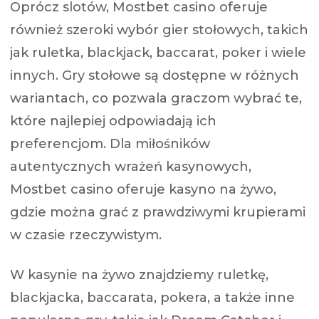
Oprócz slotów, Mostbet casino oferuje
również szeroki wybór gier stołowych, takich
jak ruletka, blackjack, baccarat, poker i wiele
innych. Gry stołowe są dostępne w różnych
wariantach, co pozwala graczom wybrać te,
które najlepiej odpowiadają ich
preferencjom. Dla miłośników
autentycznych wrażeń kasynowych,
Mostbet casino oferuje kasyno na żywo,
gdzie można grać z prawdziwymi krupierami
w czasie rzeczywistym.
W kasynie na żywo znajdziemy ruletkę,
blackjacka, baccarata, pokera, a także inne