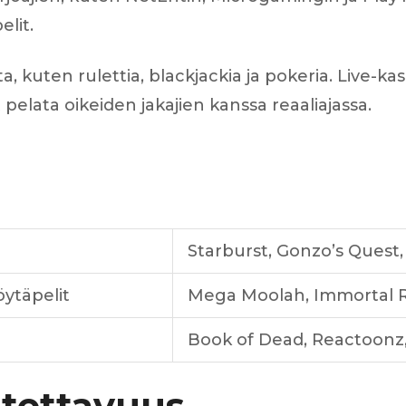
lit.
ita, kuten rulettia, blackjackia ja pokeria. Live-
pelata oikeiden jakajien kanssa reaaliajassa.
Starburst, Gonzo’s Quest
öytäpelit
Mega Moolah, Immortal 
Book of Dead, Reactoonz,
otettavuus