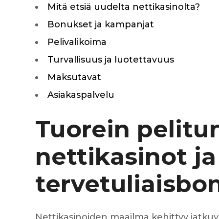
Mitä etsiä uudelta nettikasinolta?
Silentblo
Silentblo
Bonukset ja kampanjat
Pattes d
Tampon 
Pelivalikoima
Tambour
Turvallisuus ja luotettavuus
Maksutavat
Asiakaspalvelu
Cylinder
Pistons l
Feu clig
Tuorein pelitu
Projecteu
Bague de 
nettikasinot ja
Bague de
Calle laté
Culasse
tervetuliaisbo
Coussinet
Coussinet
Chaine de
Courroie 
Nettikasinoiden maailma kehittyy jatkuvast
Croisillon