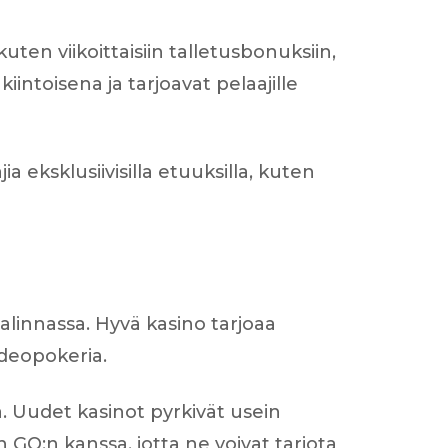
en viikoittaisiin talletusbonuksiin,
intoisena ja tarjoavat pelaajille
a eksklusiivisilla etuuksilla, kuten
alinnassa. Hyvä kasino tarjoaa
videopokeria.
ja. Uudet kasinot pyrkivät usein
 GO:n kanssa, jotta ne voivat tarjota