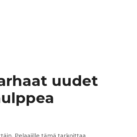
ux arrière
ux central
ncieux
parhaat uudet
u d’échappement
u d’échappement
 hulppea
d’échappement
d’échappement
täin. Pelaajille tämä tarkoittaa