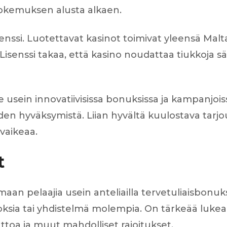
ikokemuksen alusta alkaen.
isenssi. Luotettavat kasinot toimivat yleensä Mal
 Lisenssi takaa, että kasino noudattaa tiukkoja s
 usein innovatiivisissa bonuksissa ja kampanjois
n hyväksymistä. Liian hyvältä kuulostava tarjous 
vaikeaa.
t
an pelaajia usein anteliailla tervetuliaisbonuks
roksia tai yhdistelmä molempia. On tärkeää lukea
ttoa ja muut mahdolliset rajoitukset.