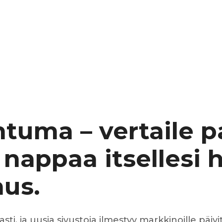
cs de bras
cs de palier
e moteur
amortisseur
s
 Heads
Débitmètre d’aire
Silencie
iners
Filtre à aire
Silencie
notant
Filtre à essence
Butée élastique de sile
ntuma – vertaile 
r principal
Filtre à huile
Raccord de tuya
bielle
Filtre à gasoil
Raccord de tuya
 nappaa itsellesi
 fusée
Filtre à gasoil
Tuyau 
rale
Filtre à pollen
Tuyau 
Filtre à pollen
nus.
 de bielle
Préfiltre
 de palier
 distribution
de distribution
i, ja uusia sivustoja ilmestyy markkinoille päivit