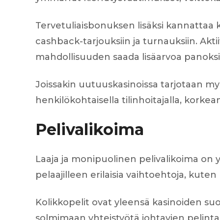
Tervetuliaisbonuksen lisäksi kannattaa k
cashback-tarjouksiin ja turnauksiin. Akt
mahdollisuuden saada lisäarvoa panoksi
Joissakin uutuuskasinoissa tarjotaan myös 
henkilökohtaisella tilinhoitajalla, korke
Pelivalikoima
Laaja ja monipuolinen pelivalikoima on y
pelaajilleen erilaisia vaihtoehtoja, kuten
Kolikkopelit ovat yleensä kasinoiden suos
solmimaan yhteistyötä johtavien pelintar