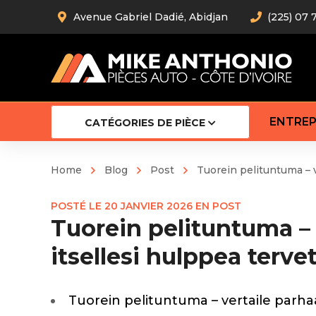
Avenue Gabriel Dadié, Abidjan
(225) 07 
ENTREP
CATÉGORIES DE PIÈCE
Home
Blog
Post
Tuorein pelituntuma – v
Amortiss
POSTÉ LE
20 JANVIER 2026
EN
POST
Barre stab
Tuorein pelituntuma – 
Barre d’
Robot
itsellesi hulppea terve
Bras com
Cardan
Crémaill
Tuorein pelituntuma – vertaile parhaa
Silentblo
Rotules d