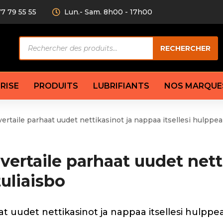
77 79 55 55
Lun.- Sam. 8h00 - 17h00
Recherche
RECHERCHER
de
produits
RISE
PRODUITS
LUBRIFIANTS
NOS MARQUE
ertaile parhaat uudet nettikasinot ja nappaa itsellesi hulppea
Câble de
eurs AV/AR
Bougie
Disque d
ilisatrice
Compresseur
Garnitu
vertaile parhaat uudet net
accouplement
Condenseur
Flexible
Électrovanne
Huile de
tuliaisbo
plet
Évaporateur
Mâchoir
Mano
Jeu de p
ère
Thermostat d’eau
t uudet nettikasinot ja nappaa itsellesi hulppea
cs amortisseur
Sonde de température
e bras