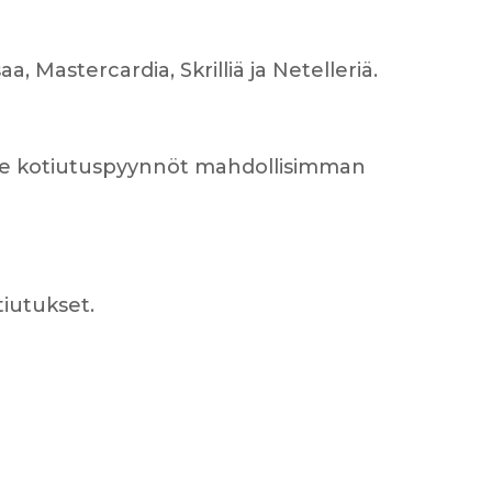
, Mastercardia, Skrilliä ja Netelleriä.
telee kotiutuspyynnöt mahdollisimman
tiutukset.