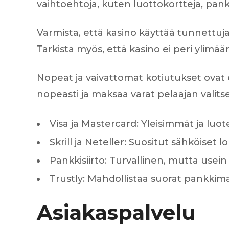
vaihtoehtoja, kuten luottokortteja, pankk
Varmista, että kasino käyttää tunnettuja 
Tarkista myös, että kasino ei peri ylimäär
Nopeat ja vaivattomat kotiutukset ovat 
nopeasti ja maksaa varat pelaajan valitsem
Visa ja Mastercard: Yleisimmät ja luo
Skrill ja Neteller: Suositut sähköiset 
Pankkisiirto: Turvallinen, mutta usei
Trustly: Mahdollistaa suorat pankkima
Asiakaspalvelu