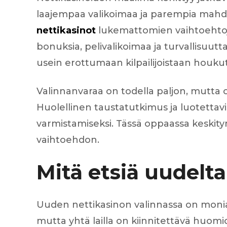
Injecteur
laajempaa valikoimaa ja parempia mahdol
Joint de
nettikasinot
lukemattomien vaihtoehtoje
Joint de
Joint de 
bonuksia, pelivalikoimaa ja turvallisuu
Kit d’em
usein erottumaan kilpailijoistaan houkuttele
Jeu de pi
Jeu de c
Joint de 
Valinnanvaraa on todella paljon, mutta 
Tendeur
Huolellinen taustatutkimus ja luotetta
Roulette
Ventilate
varmistamiseksi. Tässä oppaassa keskity
Pochette 
vaihtoehdon.
Poulie de
Poulie de
Pompe à
Mitä etsiä uudelta
Pompe à
Uuden nettikasinon valinnassa on monia t
mutta yhtä lailla on kiinnitettävä huomi