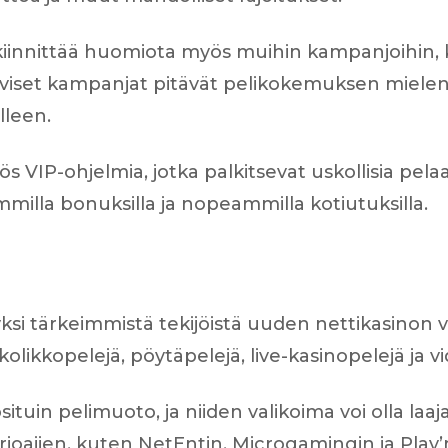
iinnittää huomiota myös muihin kampanjoihin, kut
iiviset kampanjat pitävät pelikokemuksen mielenki
lleen.
VIP-ohjelmia, jotka palkitsevat uskollisia pelaaji
ammilla bonuksilla ja nopeammilla kotiutuksilla.
ksi tärkeimmistä tekijöistä uuden nettikasinon v
 kolikkopelejä, pöytäpelejä, live-kasinopelejä ja 
ituin pelimuoto, ja niiden valikoima voi olla laa
joajien, kuten NetEntin, Microgamingin ja Play’n