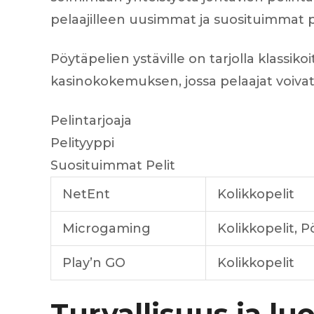
pelaajilleen uusimmat ja suosituimmat pe
Pöytäpelien ystäville on tarjolla klassiko
kasinokokemuksen, jossa pelaajat voivat 
Pelintarjoaja
Pelityyppi
Suosituimmat Pelit
NetEnt
Kolikkopelit
Microgaming
Kolikkopelit, P
Play’n GO
Kolikkopelit
Turvallisuus ja lu