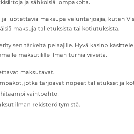
isiirtoja ja sähköisiä lompakoita.
ja luotettavia maksupalveluntarjoajia, kuten Visaa
äisiä maksuja talletuksista tai kotiutuksista.
erityisen tärkeitä pelaajille. Hyvä kasino käsit
alle maksutilille ilman turhia viiveitä.
tettavat maksutavat.
lompakot, jotka tarjoavat nopeat talletukset ja ko
n hitaampi vaihtoehto.
ksut ilman rekisteröitymistä.