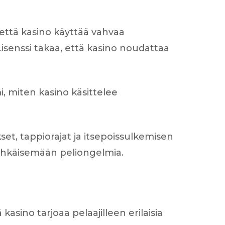
 että kasino käyttää vahvaa
 Lisenssi takaa, että kasino noudattaa
mi, miten kasino käsittelee
set, tappiorajat ja itsepoissulkemisen
 ehkäisemään peliongelmia.
asino tarjoaa pelaajilleen erilaisia