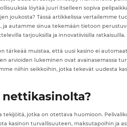
lisuuksia löytää juuri itselleen sopiva pelipaik
 segments
n joukosta? Tässä artikkelissa vertailemme tuo
 soupape
Spi
tta, ja autamme sinua tekemään tietoon perustu
brayage
villa tarjouksilla ja innovatiivisilla ratkaisuilla.
stons
hemises
culasse
on tärkeää muistaa, että uusi kasino ei automaat
vien arvioiden lukeminen ovat avainasemassa tur
ur
mme niihin seikkoihin, jotka tekevät uudesta ka
de joint
 ventilateur
 ventilateur
 eau
 nettikasinolta?
 essence
ekijöitä, jotka on otettava huomioon. Pelivaliko
ota kasinon turvallisuuteen, maksutapoihin ja a