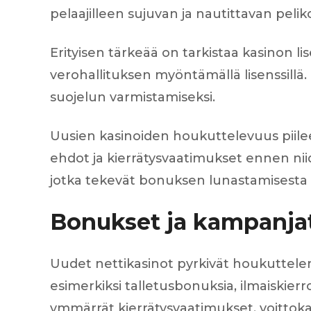
pelaajilleen sujuvan ja nautittavan pel
Erityisen tärkeää on tarkistaa kasinon l
verohallituksen myöntämällä lisenssillä.
suojelun varmistamiseksi.
Uusien kasinoiden houkuttelevuus piilee
ehdot ja kierrätysvaatimukset ennen niide
jotka tekevät bonuksen lunastamisesta 
Bonukset ja kampanja
Uudet nettikasinot pyrkivät houkuttelema
esimerkiksi talletusbonuksia, ilmaiskier
ymmärrät kierrätysvaatimukset, voittoka