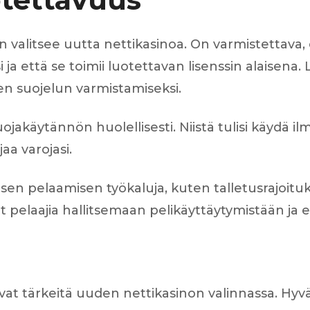
n valitsee uutta nettikasinoa. On varmistettava,
ja että se toimii luotettavan lisenssin alaisena.
ien suojelun varmistamiseksi.
ojakäytännön huolellisesti. Niistä tulisi käydä il
aa varojasi.
sen pelaamisen työkaluja, kuten talletusrajoituk
 pelaajia hallitsemaan pelikäyttäytymistään ja
at tärkeitä uuden nettikasinon valinnassa. Hyvä k