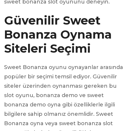
sweet bonanza slot oyununu deneyin.
Güvenilir Sweet
Bonanza Oynama
Siteleri Seçimi
Sweet Bonanza oyunu oynayanlar arasında
popüler bir seçimi temsil ediyor. Güvenilir
siteler üzerinden oynanması gereken bu
slot oyunu, bonanza demo ve sweet
bonanza demo oyna gibi özelliklerle ilgili
bilgilere sahip olmanız önemlidir. Sweet
Bonanza oyna veya sweet bonanza slot