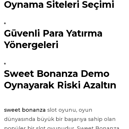
Oynama Siteleri Seçimi
Güvenli Para Yatırma
Yönergeleri
Sweet Bonanza Demo
Oynayarak Riski Azaltın
sweet bonanza
slot oyunu, oyun
dünyasında büyük bir başarıya sahip olan
popüler bir slot oyunudur. Sweet Bonanza