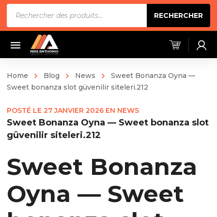
Recherche
RECHERCHER
de
produits
Home
Blog
News
Sweet Bonanza Oyna —
Sweet bonanza slot güvenilir siteleri.212
POSTÉ LE
27 JANVIER 2026
EN
NEWS
Sweet Bonanza Oyna — Sweet bonanza slot
güvenilir siteleri.212
Sweet Bonanza
Oyna — Sweet