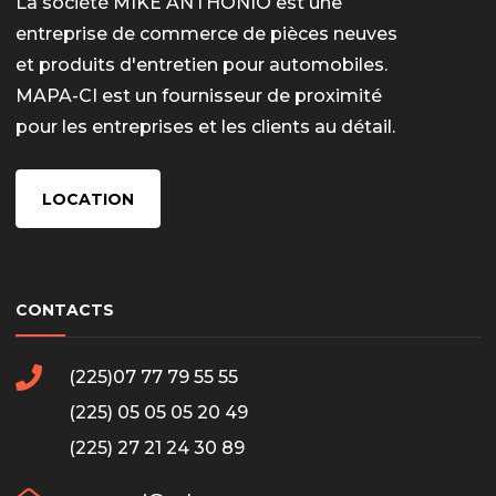
La société MIKE ANTHONIO est une
entreprise de commerce de pièces neuves
et produits d'entretien pour automobiles.
MAPA-CI est un fournisseur de proximité
pour les entreprises et les clients au détail.
LOCATION
CONTACTS
(225)07 77 79 55 55
(225) 05 05 05 20 49
(225) 27 21 24 30 89