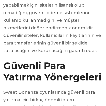
yapabilmek için, sitelerin lisanslı olup
olmadığını, güvenli ödeme sistemlerini
kullanıp kullanmadığını ve müşteri
hizmetlerini değerlendirmeniz önemlidir.
Güvenilir siteler, kullanıcıların kayıtlarının ve
para transferlerinin güvenli bir şekilde
tutulacağını ve korunacağını garanti eder.
Güvenli Para
Yatırma Yönergeleri
Sweet Bonanza oyunlarında güvenli para
yatırma için birkaç önemli ipucu