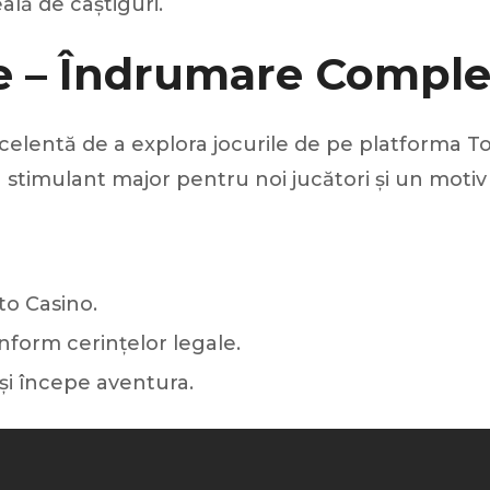
eală de câștiguri.
te – Îndrumare Comple
elentă de a explora jocurile de pe platforma Toto
n stimulant major pentru noi jucători și un motiv 
o Casino.
nform cerințelor legale.
și începe aventura.