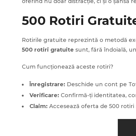
oferind nu doar distracție, ci și o șansă r
500 Rotiri Gratui
Rotirile gratuite reprezintă o metodă exc
500 rotiri gratuite
sunt, fără îndoială, u
Cum funcționează aceste rotiri?
Înregistrare:
Deschide un cont pe Tot
Verificare:
Confirmă-ți identitatea, co
Claim:
Accesează oferta de 500 rotiri 