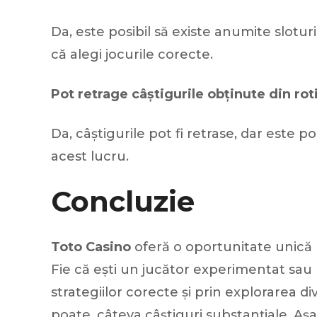
Da, este posibil să existe anumite sloturi 
că alegi jocurile corecte.
Pot retrage câștigurile obținute din roti
Da, câștigurile pot fi retrase, dar este p
acest lucru.
Concluzie
Toto Casino
oferă o oportunitate unică 
Fie că ești un jucător experimentat sau u
strategiilor corecte și prin explorarea d
poate, câteva câștiguri substanțiale. Așa