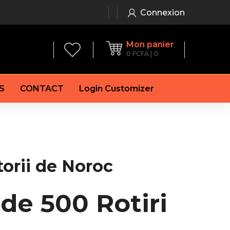
Connexion
Mon panier
0
FCFA
0
S
CONTACT
Login Customizer
 frein à main
Alternateur
e frein
Batterie
re
Démarreur
torii de Noroc
 de frein
Feu arrière
 frein
es de frein
de 500 Rotiri
laquettes de frein