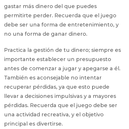
gastar más dinero del que puedes
permitirte perder. Recuerda que el juego
debe ser una forma de entretenimiento, y
no una forma de ganar dinero.
Practica la gestión de tu dinero; siempre es
importante establecer un presupuesto
antes de comenzar a jugar y apegarse a él.
También es aconsejable no intentar
recuperar pérdidas, ya que esto puede
llevar a decisiones impulsivas y a mayores
pérdidas. Recuerda que el juego debe ser
una actividad recreativa, y el objetivo
principal es divertirse.