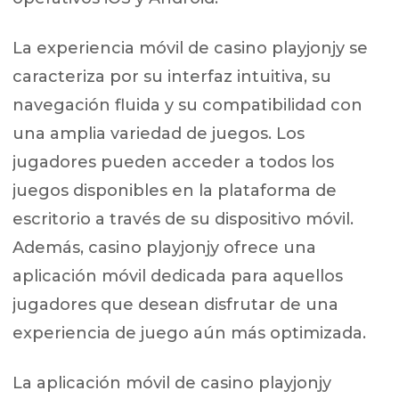
La experiencia móvil de casino playjonjy se
caracteriza por su interfaz intuitiva, su
navegación fluida y su compatibilidad con
una amplia variedad de juegos. Los
jugadores pueden acceder a todos los
juegos disponibles en la plataforma de
escritorio a través de su dispositivo móvil.
Además, casino playjonjy ofrece una
aplicación móvil dedicada para aquellos
jugadores que desean disfrutar de una
experiencia de juego aún más optimizada.
La aplicación móvil de casino playjonjy