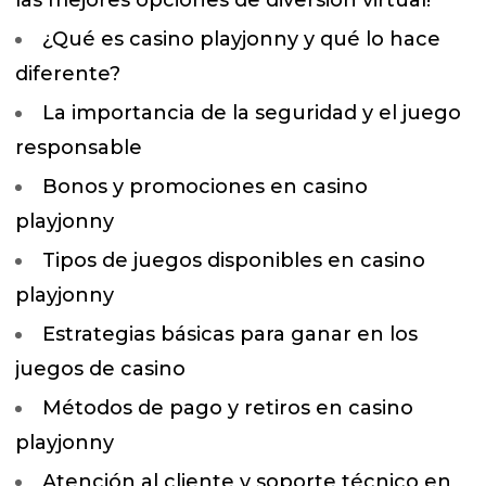
las mejores opciones de diversión virtual!
¿Qué es casino playjonny y qué lo hace
diferente?
La importancia de la seguridad y el juego
responsable
Bonos y promociones en casino
playjonny
Tipos de juegos disponibles en casino
playjonny
Estrategias básicas para ganar en los
juegos de casino
Métodos de pago y retiros en casino
playjonny
Atención al cliente y soporte técnico en