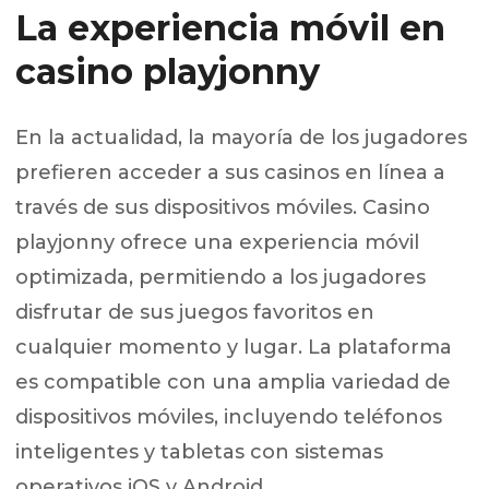
La experiencia móvil en
casino playjonny
En la actualidad, la mayoría de los jugadores
prefieren acceder a sus casinos en línea a
través de sus dispositivos móviles. Casino
playjonny ofrece una experiencia móvil
optimizada, permitiendo a los jugadores
disfrutar de sus juegos favoritos en
cualquier momento y lugar. La plataforma
es compatible con una amplia variedad de
dispositivos móviles, incluyendo teléfonos
inteligentes y tabletas con sistemas
operativos iOS y Android.