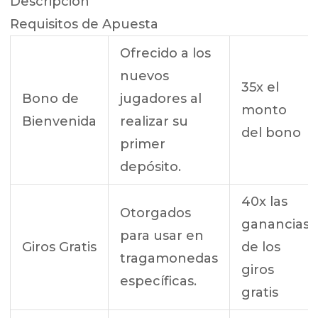
Descripción
Requisitos de Apuesta
Ofrecido a los
nuevos
35x el
Bono de
jugadores al
monto
Bienvenida
realizar su
del bono
primer
depósito.
40x las
Otorgados
ganancias
para usar en
Giros Gratis
de los
tragamonedas
giros
específicas.
gratis