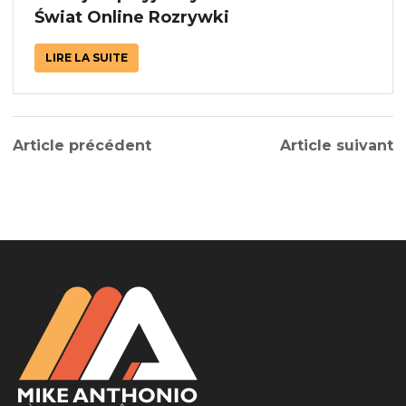
Świat Online Rozrywki
LIRE LA SUITE
Article précédent
Article suivant