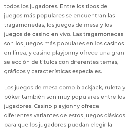
todos los jugadores. Entre los tipos de
juegos más populares se encuentran las
tragamonedas, los juegos de mesa y los
juegos de casino en vivo. Las tragamonedas
son los juegos más populares en los casinos
en línea, y casino playjonny ofrece una gran
selección de títulos con diferentes temas,
gráficos y características especiales.
Los juegos de mesa como blackjack, ruleta y
póker también son muy populares entre los
jugadores. Casino playjonny ofrece
diferentes variantes de estos juegos clásicos
para que los jugadores puedan elegir la