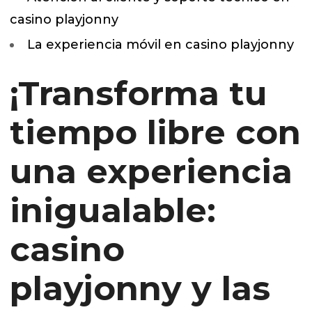
casino playjonny
La experiencia móvil en casino playjonny
¡Transforma tu
tiempo libre con
una experiencia
inigualable:
casino
playjonny y las