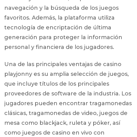
navegación y la búsqueda de los juegos
favoritos. Además, la plataforma utiliza
tecnología de encriptación de última
generación para proteger la información
personal y financiera de los jugadores.
Una de las principales ventajas de casino
playjonny es su amplia selección de juegos,
que incluye títulos de los principales
proveedores de software de la industria. Los
jugadores pueden encontrar tragamonedas
clásicas, tragamonedas de video, juegos de
mesa como blackjack, ruleta y póker, así
como juegos de casino en vivo con