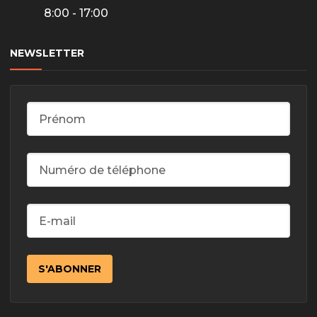
8:00 - 17:00
NEWSLETTER