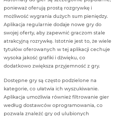
ponieważ oferują prostą rozgrywkę i
możliwość wygrania dużych sum pieniędzy.
Aplikacja regularnie dodaje nowe gry do
swojej oferty, aby zapewnić graczom stale
atrakcyjną rozrywkę. Istotnie jest to, że wiele
tytułów oferowanych w tej aplikacji cechuje
wysoka jakość grafiki i dźwięku, co
dodatkowo zwiększa przyjemność z gry.
Dostępne gry są często podzielone na
kategorie, co ułatwia ich wyszukiwanie.
Aplikacja umożliwia również filtrowanie gier
według dostawców oprogramowania, co
pozwala znaleźć gry od ulubionych