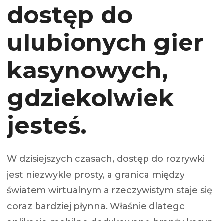
dostęp do
ulubionych gier
kasynowych,
gdziekolwiek
jesteś.
W dzisiejszych czasach, dostęp do rozrywki
jest niezwykle prosty, a granica między
światem wirtualnym a rzeczywistym staje się
coraz bardziej płynna. Właśnie dlatego