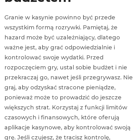
Granie w kasynie powinno być przede
wszystkim formą rozrywki. Pamiętaj, że
hazard może być uzależniający, dlatego
ważne jest, aby grać odpowiedzialnie i
kontrolować swoje wydatki. Przed
rozpoczęciem gry, ustal sobie budżet i nie
przekraczaj go, nawet jeśli przegrywasz. Nie
graj, aby odzyskać stracone pieniądze,
ponieważ może to prowadzić do jeszcze
większych strat. Korzystaj z funkcji limitów
czasowych i finansowych, które oferują
aplikacje kasynowe, aby kontrolować swoją
grę. Jeśli czujesz, że tracisz kontrolę,