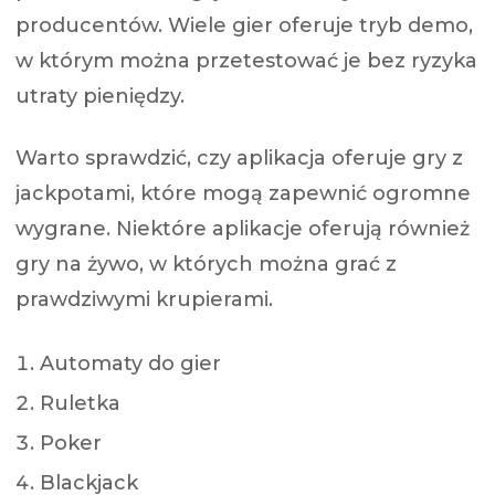
producentów. Wiele gier oferuje tryb demo,
w którym można przetestować je bez ryzyka
utraty pieniędzy.
Warto sprawdzić, czy aplikacja oferuje gry z
jackpotami, które mogą zapewnić ogromne
wygrane. Niektóre aplikacje oferują również
gry na żywo, w których można grać z
prawdziwymi krupierami.
Automaty do gier
Ruletka
Poker
Blackjack