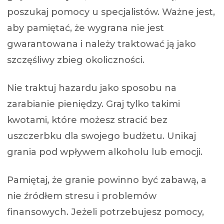
poszukaj pomocy u specjalistów. Ważne jest,
aby pamiętać, że wygrana nie jest
gwarantowana i należy traktować ją jako
szczęśliwy zbieg okoliczności.
Nie traktuj hazardu jako sposobu na
zarabianie pieniędzy. Graj tylko takimi
kwotami, które możesz stracić bez
uszczerbku dla swojego budżetu. Unikaj
grania pod wpływem alkoholu lub emocji.
Pamiętaj, że granie powinno być zabawą, a
nie źródłem stresu i problemów
finansowych. Jeżeli potrzebujesz pomocy,