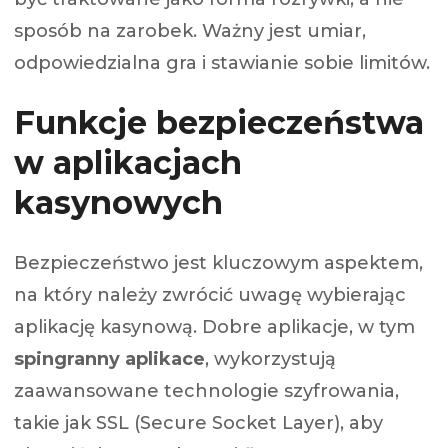
sposób na zarobek. Ważny jest umiar,
odpowiedzialna gra i stawianie sobie limitów.
Funkcje bezpieczeństwa
w aplikacjach
kasynowych
Bezpieczeństwo jest kluczowym aspektem,
na który należy zwrócić uwagę wybierając
aplikację kasynową. Dobre aplikacje, w tym
spingranny aplikace
, wykorzystują
zaawansowane technologie szyfrowania,
takie jak SSL (Secure Socket Layer), aby