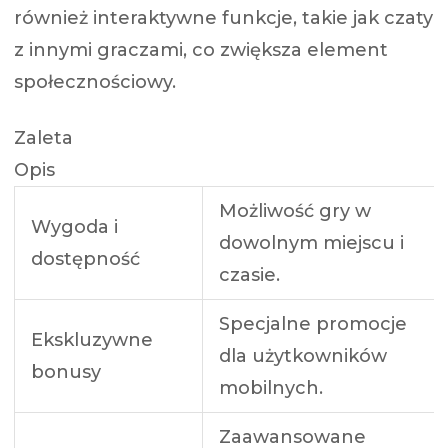
również interaktywne funkcje, takie jak czaty
z innymi graczami, co zwiększa element
społecznościowy.
Zaleta
Opis
Możliwość gry w
Wygoda i
dowolnym miejscu i
dostępność
czasie.
Specjalne promocje
Ekskluzywne
dla użytkowników
bonusy
mobilnych.
Zaawansowane