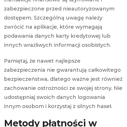
zabezpieczone przed nieautoryzowanym
dostępem. Szczególną uwagę należy
zwrócić na aplikacje, które wymagają
podawania danych karty kredytowej lub
innych wrażliwych informacji osobistych.
Pamiętaj, że nawet najlepsze
zabezpieczenia nie gwarantują całkowitego
bezpieczeństwa, dlatego ważne jest również
zachowanie ostrożności ze swojej strony. Nie
udostępniaj swoich danych logowania
innym osobom i korzystaj z silnych haseł.
Metody płatności w