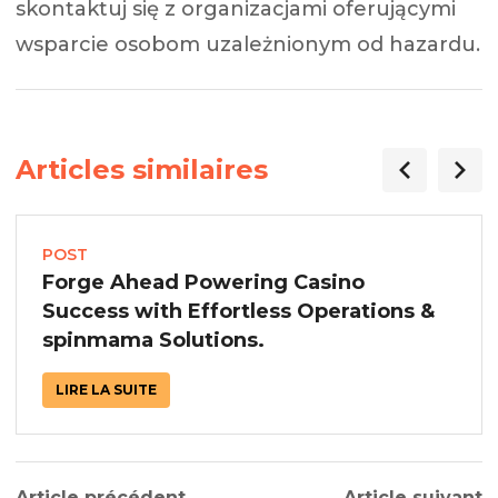
skontaktuj się z organizacjami oferującymi
wsparcie osobom uzależnionym od hazardu.
Articles similaires
POST
Forge Ahead Powering Casino
Success with Effortless Operations &
spinmama Solutions.
LIRE LA SUITE
Article précédent
Article suivant