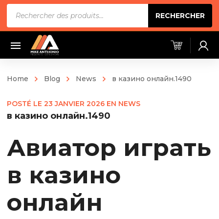
Recherche
RECHERCHER
de
produits
Home
Blog
News
в казино онлайн.1490
POSTÉ LE
23 JANVIER 2026
EN
NEWS
в казино онлайн.1490
Авиатор играть
в казино
онлайн