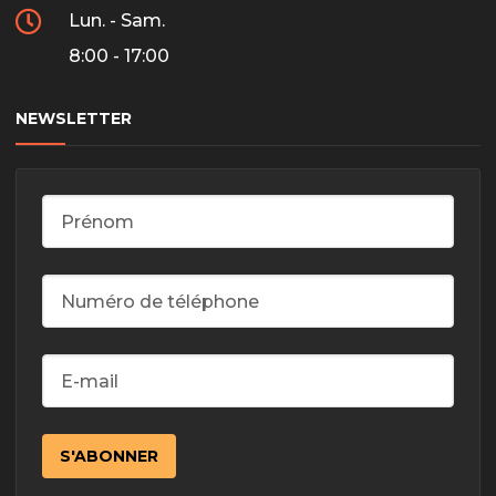
Lun. - Sam.
8:00 - 17:00
NEWSLETTER