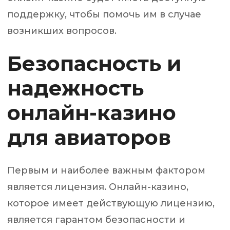
поддержку, чтобы помочь им в случае
возникших вопросов.
Безопасность и
надежность
онлайн-казино
для авиаторов
Первым и наиболее важным фактором
является лицензия. Онлайн-казино,
которое имеет действующую лицензию,
является гарантом безопасности и