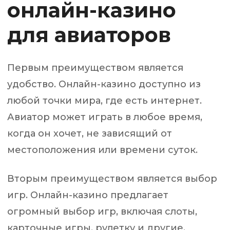
онлайн-казино
для авиаторов
Первым преимуществом является
удобство. Онлайн-казино доступно из
любой точки мира, где есть интернет.
Авиатор может играть в любое время,
когда он хочет, не зависящий от
местоположения или времени суток.
Вторым преимуществом является выбор
игр. Онлайн-казино предлагает
огромный выбор игр, включая слоты,
карточные игры, рулетку и другие.