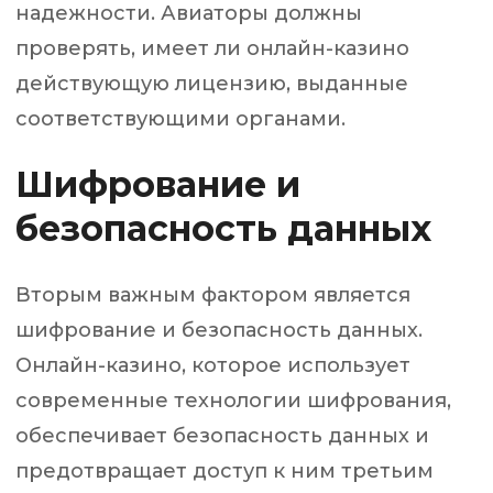
надежности. Авиаторы должны
проверять, имеет ли онлайн-казино
действующую лицензию, выданные
соответствующими органами.
Шифрование и
безопасность данных
Вторым важным фактором является
шифрование и безопасность данных.
Онлайн-казино, которое использует
современные технологии шифрования,
обеспечивает безопасность данных и
предотвращает доступ к ним третьим