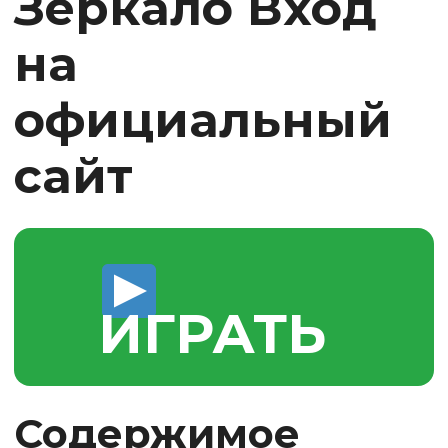
Зеркало Вход
на
официальный
сайт
ИГРАТЬ
Содержимое