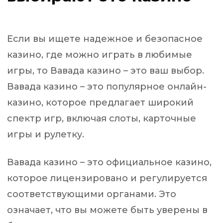
Если вы ищете надежное и безопасное
казино, где можно играть в любимые
игры, то Вавада казино – это ваш выбор.
Вавада казино – это популярное онлайн-
казино, которое предлагает широкий
спектр игр, включая слоты, карточные
игры и рулетку.
Вавада казино – это официальное казино,
которое лицензировано и регулируется
соответствующими органами. Это
означает, что вы можете быть уверены в