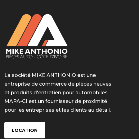
La société MIKE ANTHONIO est une
entreprise de commerce de pièces neuves
et produits d'entretien pour automobiles.
MAPA-CI est un fournisseur de proximité
pour les entreprises et les clients au détail.
LOCATION