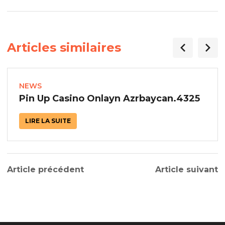
Articles similaires
NEWS
Pin Up Casino Onlayn Azrbaycan.4325
LIRE LA SUITE
Article précédent
Article suivant