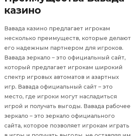
казино
Вавада казино предлагает игрокам
несколько преимуществ, которые делают
его надежным партнером для игроков.
Вавада зеркало – это официальный сайт,
который предлагает игрокам широкий
спектр игровых автоматов и азартных
игр. Вавада официальный сайт – это
место, где игроки могут насладиться
игрой и получать выгоды. Вавада рабочее
зеркало – это зеркало официального
сайта, которое позволяет игрокам играть
в игры и получать выгоды, не оставляя им