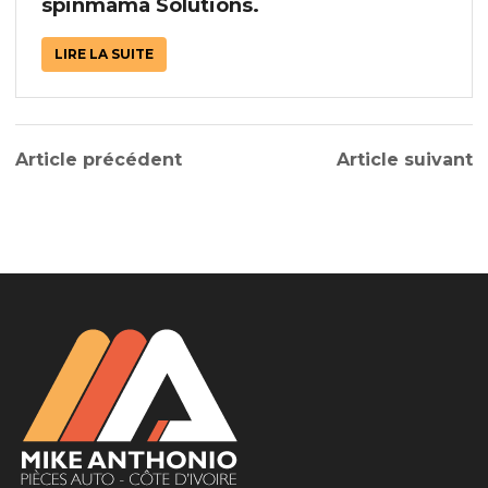
spinmama Solutions.
LIRE LA SUITE
Article précédent
Article suivant