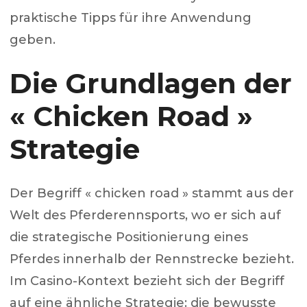
praktische Tipps für ihre Anwendung
geben.
Die Grundlagen der
« Chicken Road »
Strategie
Der Begriff « chicken road » stammt aus der
Welt des Pferderennsports, wo er sich auf
die strategische Positionierung eines
Pferdes innerhalb der Rennstrecke bezieht.
Im Casino-Kontext bezieht sich der Begriff
auf eine ähnliche Strategie: die bewusste