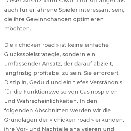
Dieser Ansatz kann sowohl für Anfänger als
auch für erfahrene Spieler interessant sein,
die ihre Gewinnchancen optimieren
möchten.
Die « chicken road » ist keine einfache
Glücksspielstrategie, sondern ein
umfassender Ansatz, der darauf abzielt,
langfristig profitabel zu sein. Sie erfordert
Disziplin, Geduld und ein tiefes Verständnis
für die Funktionsweise von Casinospielen
und Wahrscheinlichkeiten. In den
folgenden Abschnitten werden wir die
Grundlagen der « chicken road » erkunden,
ihre Vor- und Nachteile analysieren und