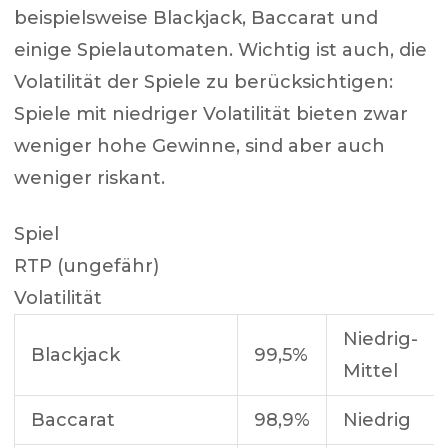
beispielsweise Blackjack, Baccarat und
einige Spielautomaten. Wichtig ist auch, die
Volatilität der Spiele zu berücksichtigen:
Spiele mit niedriger Volatilität bieten zwar
weniger hohe Gewinne, sind aber auch
weniger riskant.
Spiel
RTP (ungefähr)
Volatilität
Niedrig-
Blackjack
99,5%
Mittel
Baccarat
98,9%
Niedrig