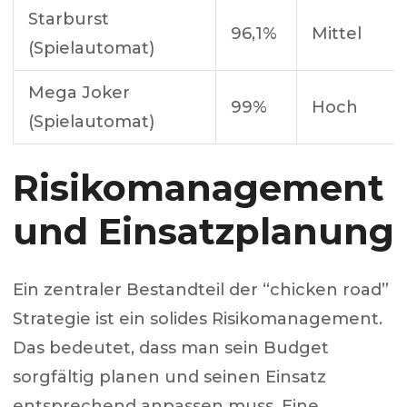
Starburst
96,1%
Mittel
(Spielautomat)
Mega Joker
99%
Hoch
(Spielautomat)
Risikomanagement
und Einsatzplanung
Ein zentraler Bestandteil der “chicken road”
Strategie ist ein solides Risikomanagement.
Das bedeutet, dass man sein Budget
sorgfältig planen und seinen Einsatz
entsprechend anpassen muss. Eine