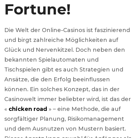
Fortune!
Die Welt der Online-Casinos ist faszinierend
und birgt zahlreiche Möglichkeiten auf
Glück und Nervenkitzel. Doch neben den
bekannten Spielautomaten und
Tischspielen gibt es auch Strategien und
Ansätze, die den Erfolg beeinflussen
können. Ein solches Konzept, das in der
Casinowelt immer beliebter wird, ist das der
«
chicken road
» – eine Methode, die auf
sorgfältiger Planung, Risikomanagement
und dem Ausnutzen von Mustern basiert.