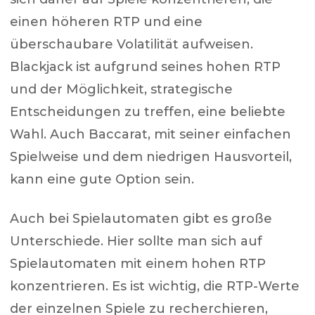
einen höheren RTP und eine
überschaubare Volatilität aufweisen.
Blackjack ist aufgrund seines hohen RTP
und der Möglichkeit, strategische
Entscheidungen zu treffen, eine beliebte
Wahl. Auch Baccarat, mit seiner einfachen
Spielweise und dem niedrigen Hausvorteil,
kann eine gute Option sein.
Auch bei Spielautomaten gibt es große
Unterschiede. Hier sollte man sich auf
Spielautomaten mit einem hohen RTP
konzentrieren. Es ist wichtig, die RTP-Werte
der einzelnen Spiele zu recherchieren,