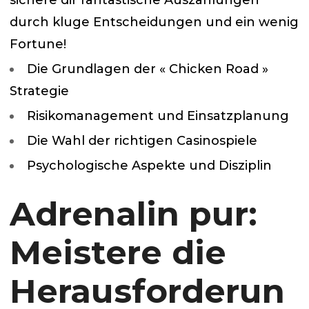
sichere dir fantastische Auszahlungen
durch kluge Entscheidungen und ein wenig
Fortune!
Die Grundlagen der « Chicken Road »
Strategie
Risikomanagement und Einsatzplanung
Die Wahl der richtigen Casinospiele
Psychologische Aspekte und Disziplin
Adrenalin pur:
Meistere die
Herausforderun