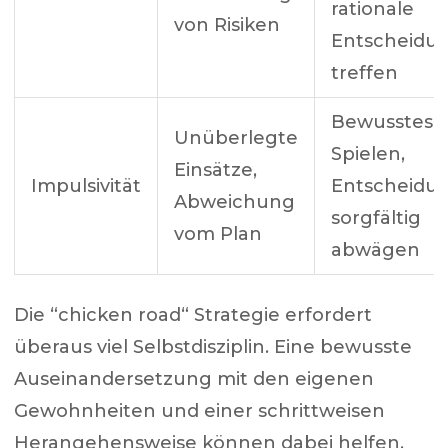
rationale
von Risiken
Entscheidu
treffen
Bewusstes
Unüberlegte
Spielen,
Einsätze,
Impulsivität
Entscheidu
Abweichung
sorgfältig
vom Plan
abwägen
Die “chicken road“ Strategie erfordert
überaus viel Selbstdisziplin. Eine bewusste
Auseinandersetzung mit den eigenen
Gewohnheiten und einer schrittweisen
Herangehensweise können dabei helfen,