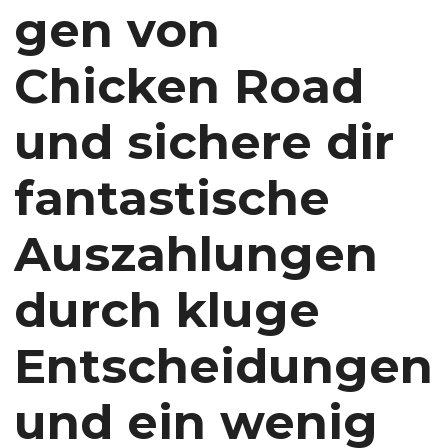
gen von
Chicken Road
und sichere dir
fantastische
Auszahlungen
durch kluge
Entscheidungen
und ein wenig