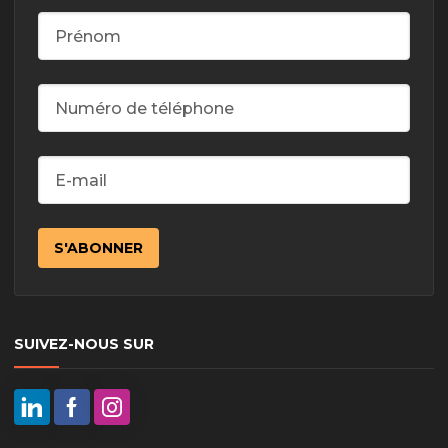
SUIVEZ-NOUS SUR