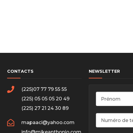
cs de bras
cs de palier
e moteur
amortisseur
s
 Heads
Débitmètre d’aire
Silencie
iners
Filtre à aire
Silencie
notant
Filtre à essence
CONTACTS
NEWSLETTER
Butée élastique de sile
r principal
Filtre à huile
Raccord de tuya
bielle
Filtre à gasoil
Raccord de tuya
(225)07 77 79 55 55
 fusée
Filtre à gasoil
Tuyau 
rale
Filtre à pollen
Tuyau 
(225) 05 05 05 20 49
Filtre à pollen
(225) 27 21 24 30 89
 de bielle
Préfiltre
 de palier
 distribution
mapaaci@yahoo.com
de distribution
info@mikeanthonio.com