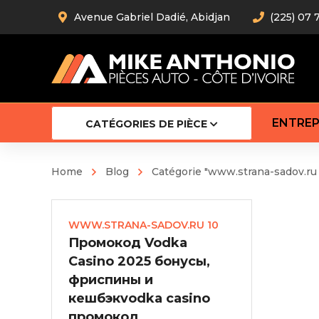
Avenue Gabriel Dadié, Abidjan
(225) 07 
ENTREP
CATÉGORIES DE PIÈCE
Home
Blog
Catégorie "www.strana-sadov.ru 
Amortiss
Barre stab
WWW.STRANA-SADOV.RU 10
Barre d’
Промокод Vodka
Robot
Bras com
Casino 2025 бонусы,
Cardan
фриспины и
Crémaill
кешбэкvodka casino
Silentblo
промокод
Rotules d