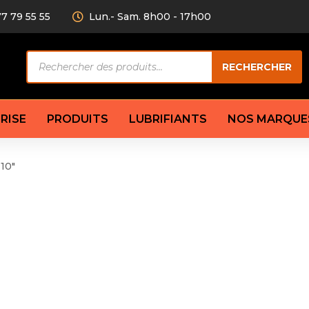
77 79 55 55
Lun.- Sam. 8h00 - 17h00
Recherche
RECHERCHER
de
produits
RISE
PRODUITS
LUBRIFIANTS
NOS MARQUE
10"
Câble de
eurs AV/AR
Bougie
Disque d
ilisatrice
Compresseur
Garnitu
accouplement
Condenseur
Flexible
Électrovanne
Huile de
plet
Évaporateur
Mâchoir
Mano
Jeu de p
ère
Thermostat d’eau
cs amortisseur
Sonde de température
e bras