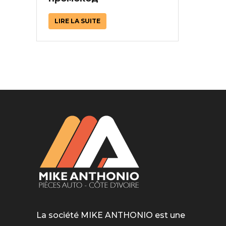
Silentblo
Silentblo
LIRE LA SUITE
Pattes d
Tampon 
Tambour
Cylinder
Pistons l
Feu clig
Projecteu
Bague de 
Bague de
Calle laté
Culasse
Coussinet
Coussinet
Chaine de
La société MIKE ANTHONIO est une
Courroie 
Croisillon