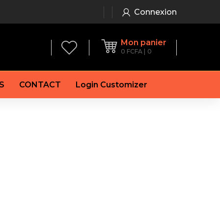
Connexion
Mon panier
0
FCFA
0
S
CONTACT
Login Customizer
 frein à main
Alternateur
e frein
Batterie
re
Démarreur
 de frein
Feu arrière
 frein
es de frein
laquettes de frein