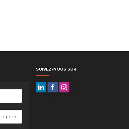
ux arrière
ux central
ncieux
SUIVEZ-NOUS SUR
u d’échappement
u d’échappement
d’échappement
d’échappement