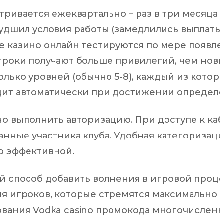
тривается ежеквартально – раз в три месяца
худшил условия работы (замедлились выплаты
ые казино онлайн тестируются по мере появ
гроки получают больше привилегий, чем нов
олько уровней (обычно 5-8), каждый из кот
дит автоматически при достижении определе
о выполнить авторизацию. При доступе к ка
нные участника клуба. Удобная категоризац
о эффективной.
ый способ добавить волнения в игровой проц
 игроков, которые стремятся максимально 
вания Vodka casino промокода многочисленн