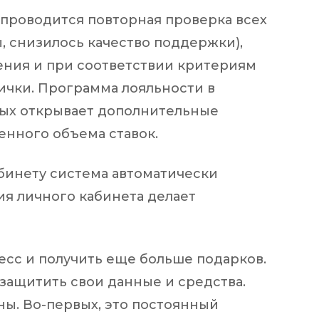
 проводится повторная проверка всех
, снизилось качество поддержки),
ления и при соответствии критериям
ички. Программа лояльности в
орых открывает дополнительные
нного объема ставок.
бинету система автоматически
ия личного кабинета делает
есс и получить еще больше подарков.
защитить свои данные и средства.
ы. Во-первых, это постоянный