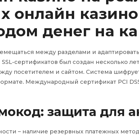
cs de bras
х онлайн казино
cs de palier
e moteur
дом денег на ка
amortisseur
s
емещаться между разделами и адаптировать
 Heads
Débitmètre d’aire
Silencie
SL-сертификатов был создан несколько лет 
iners
Filtre à aire
Silencie
ду посетителем и сайтом. Система шифрует
notant
Filtre à essence
Butée élastique de sile
r principal
Filtre à huile
формате. Международный сертификат PCI DSS
Raccord de tuya
bielle
Filtre à gasoil
Raccord de tuya
 fusée
Filtre à gasoil
Tuyau 
rale
Filtre à pollen
Tuyau 
омокод: защита для 
Filtre à pollen
 de bielle
Préfiltre
 de palier
 distribution
ности – наличие резервных платежных метод
de distribution