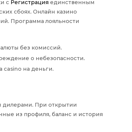
ки с
Регистрация
единственным
ских сбоях. Онлайн казино
сий. Программа лояльности
алюты без комиссий.
преждение о небезопасности.
 casino на деньги.
ми дилерами. При открытии
нные из профиля, баланс и история