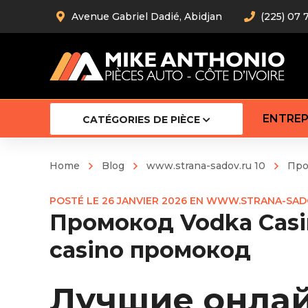
Avenue Gabriel Dadié, Abidjan
(225) 07 
ENTREP
CATÉGORIES DE PIÈCE
Home
Blog
www.strana-sadov.ru 10
Про
Amortiss
POSTÉ LE
26 JANVIER 2026
EN
WWW.STRANA-SADO
Barre stab
Промокод Vodka Casi
Barre d’
Robot
casino промокод
Bras com
Cardan
Crémaill
Лучшие онлай
Silentblo
Rotules d