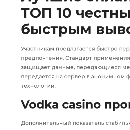
Silentblo
ТОП 10 честны
Silentblo
Pattes d
быстрым выво
Tampon 
Tambour
Участникам предлагается быстро пер
Cylinder
предпочтения. Стандарт применения S
Pistons l
защищает данные, передающиеся меж
Feu clig
Projecteu
передается на сервер в анонимном 
Bague de 
технологии.
Bague de
Calle laté
Vodka casino пр
Culasse
Coussinet
Coussinet
Chaine de
Дополнительный показатель стабиль
Courroie 
Croisillon