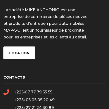
La société MIKE ANTHONIO est une
entreprise de commerce de pièces neuves
et produits d'entretien pour automobiles.
MAPA-CI est un fournisseur de proximité
pour les entreprises et les clients au détail.
LOCATION
CONTACTS
(225)07 77 79 55 55
(225) 05 05 05 20 49
(225) 27 21 24 30 89