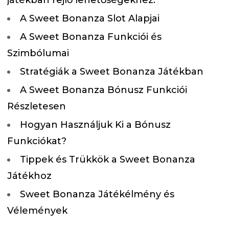
játékban rejlő lehetőségekhez.
A Sweet Bonanza Slot Alapjai
A Sweet Bonanza Funkciói és
Szimbólumai
Stratégiák a Sweet Bonanza Játékban
A Sweet Bonanza Bónusz Funkciói
Részletesen
Hogyan Használjuk Ki a Bónusz
Funkciókat?
Tippek és Trükkök a Sweet Bonanza
Játékhoz
Sweet Bonanza Játékélmény és
Vélemények