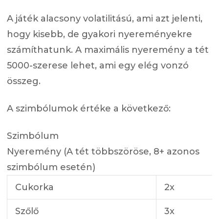
A játék alacsony volatilitású, ami azt jelenti,
hogy kisebb, de gyakori nyereményekre
számíthatunk. A maximális nyeremény a tét
5000-szerese lehet, ami egy elég vonzó
összeg.
A szimbólumok értéke a következő:
Szimbólum
Nyeremény (A tét többszöröse, 8+ azonos
szimbólum esetén)
Cukorka
2x
Szőlő
3x