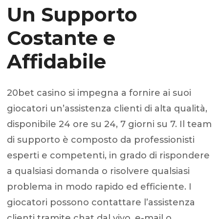
Un Supporto
Costante e
Affidabile
20bet casino si impegna a fornire ai suoi
giocatori un’assistenza clienti di alta qualità,
disponibile 24 ore su 24, 7 giorni su 7. Il team
di supporto è composto da professionisti
esperti e competenti, in grado di rispondere
a qualsiasi domanda o risolvere qualsiasi
problema in modo rapido ed efficiente. I
giocatori possono contattare l’assistenza
clienti tramite chat dal vivo, e-mail o