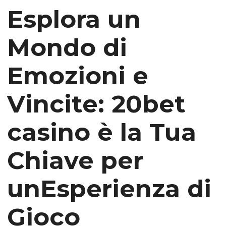
Esplora un
Mondo di
Emozioni e
Vincite: 20bet
casino è la Tua
Chiave per
unEsperienza di
Gioco