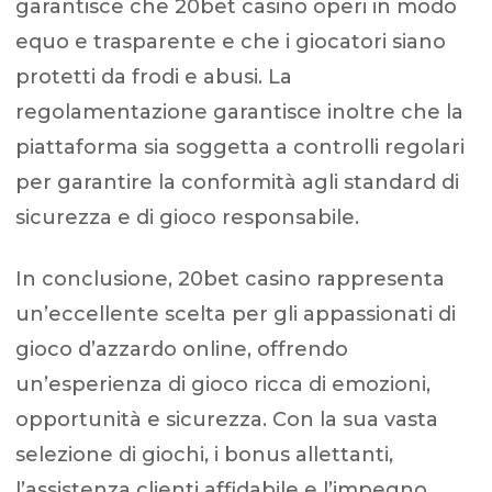
garantisce che 20bet casino operi in modo
equo e trasparente e che i giocatori siano
protetti da frodi e abusi. La
regolamentazione garantisce inoltre che la
piattaforma sia soggetta a controlli regolari
per garantire la conformità agli standard di
sicurezza e di gioco responsabile.
In conclusione, 20bet casino rappresenta
un’eccellente scelta per gli appassionati di
gioco d’azzardo online, offrendo
un’esperienza di gioco ricca di emozioni,
opportunità e sicurezza. Con la sua vasta
selezione di giochi, i bonus allettanti,
l’assistenza clienti affidabile e l’impegno