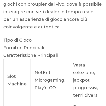
giochi con croupier dal vivo, dove è possibile
interagire con veri dealer in tempo reale,
per un’esperienza di gioco ancora più
coinvolgente e autentica.
Tipo di Gioco
Fornitori Principali
Caratteristiche Principali
Vasta
NetEnt,
selezione,
Slot
Microgaming,
jackpot
Machine
Play’n GO
progressivi,
temi diversi