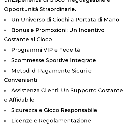
unEsperienza di Gioco Ineguagliabile e
Opportunità Straordinarie.
Un Universo di Giochi a Portata di Mano
Bonus e Promozioni: Un Incentivo
Costante al Gioco
Programmi VIP e Fedeltà
Scommesse Sportive Integrate
Metodi di Pagamento Sicuri e
Convenienti
Assistenza Clienti: Un Supporto Costante
e Affidabile
Sicurezza e Gioco Responsabile
Licenze e Regolamentazione