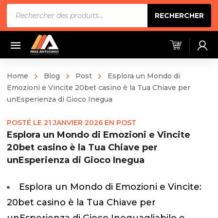
Recherche
RECHERCHER
de
produits
Home
Blog
Post
Esplora un Mondo di
Emozioni e Vincite 20bet casino è la Tua Chiave per
unEsperienza di Gioco Inegua
POSTÉ LE
21 JANVIER 2026
EN
POST
Esplora un Mondo di Emozioni e Vincite
20bet casino è la Tua Chiave per
unEsperienza di Gioco Inegua
Esplora un Mondo di Emozioni e Vincite:
20bet casino è la Tua Chiave per