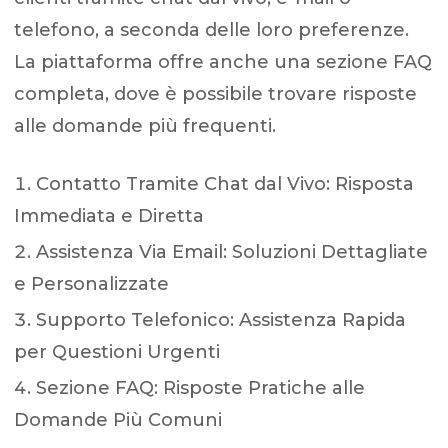
telefono, a seconda delle loro preferenze.
La piattaforma offre anche una sezione FAQ
completa, dove è possibile trovare risposte
alle domande più frequenti.
Contatto Tramite Chat dal Vivo: Risposta
Immediata e Diretta
Assistenza Via Email: Soluzioni Dettagliate
e Personalizzate
Supporto Telefonico: Assistenza Rapida
per Questioni Urgenti
Sezione FAQ: Risposte Pratiche alle
Domande Più Comuni