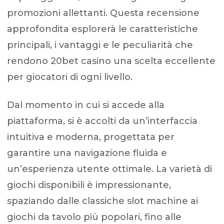
promozioni allettanti. Questa recensione
approfondita esplorerà le caratteristiche
principali, i vantaggi e le peculiarità che
rendono 20bet casino una scelta eccellente
per giocatori di ogni livello.
Dal momento in cui si accede alla
piattaforma, si è accolti da un’interfaccia
intuitiva e moderna, progettata per
garantire una navigazione fluida e
un’esperienza utente ottimale. La varietà di
giochi disponibili è impressionante,
spaziando dalle classiche slot machine ai
giochi da tavolo più popolari, fino alle