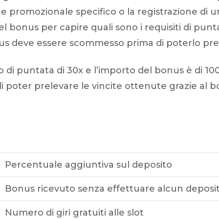
ce promozionale specifico o la registrazione di
el bonus per capire quali sono i requisiti di pu
nus deve essere scommesso prima di poterlo pre
 di puntata di 30x e l’importo del bonus è di 10
i poter prelevare le vincite ottenute grazie al b
Percentuale aggiuntiva sul deposito
Bonus ricevuto senza effettuare alcun deposi
Numero di giri gratuiti alle slot