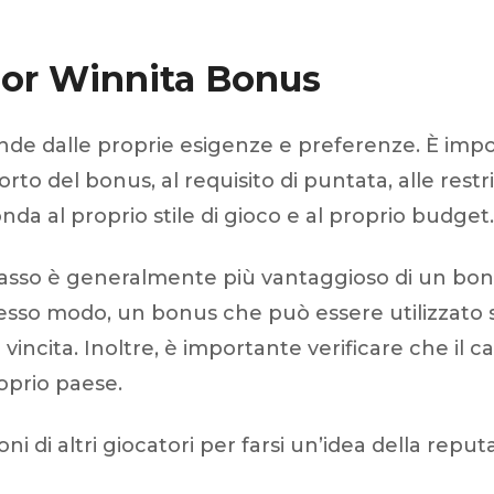
lior Winnita Bonus
ende dalle proprie esigenze e preferenze. È impo
rto del bonus, al requisito di puntata, alle restri
a al proprio stile di gioco e al proprio budget.
sso è generalmente più vantaggioso di un bonus
 stesso modo, un bonus che può essere utilizzato
 vincita. Inoltre, è importante verificare che il c
roprio paese.
oni di altri giocatori per farsi un’idea della repu