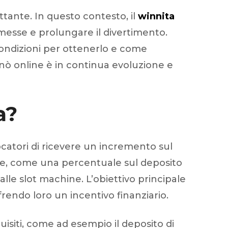
tante. In questo contesto, il
winnita
messe e prolungare il divertimento.
condizioni per ottenerlo e come
inò online è in continua evoluzione e
a?
ocatori di ricevere un incremento sul
rme, come una percentuale sul deposito
alle slot machine. L’obiettivo principale
frendo loro un incentivo finanziario.
isiti, come ad esempio il deposito di