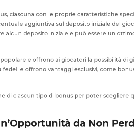
us, ciascuna con le proprie caratteristiche specifi
tuale aggiuntiva sul deposito iniziale del gioc
dere alcun deposito iniziale e può essere un ot
s popolare e offrono ai giocatori la possibilità d
ù fedeli e offrono vantaggi esclusivi, come bonus p
e di ciascun tipo di bonus per poter scegliere q
Un’Opportunità da Non Per