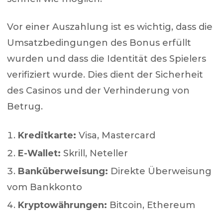
Vor einer Auszahlung ist es wichtig, dass die
Umsatzbedingungen des Bonus erfüllt
wurden und dass die Identität des Spielers
verifiziert wurde. Dies dient der Sicherheit
des Casinos und der Verhinderung von
Betrug.
Kreditkarte:
Visa, Mastercard
E-Wallet:
Skrill, Neteller
Banküberweisung:
Direkte Überweisung
vom Bankkonto
Kryptowährungen:
Bitcoin, Ethereum