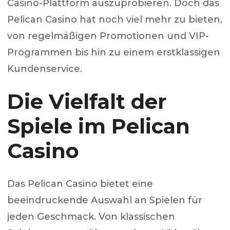
Casino-Plattform auszuprobieren. Doch das
Pelican Casino hat noch viel mehr zu bieten,
von regelmäßigen Promotionen und VIP-
Programmen bis hin zu einem erstklassigen
Kundenservice.
Die Vielfalt der
Spiele im Pelican
Casino
Das Pelican Casino bietet eine
beeindruckende Auswahl an Spielen für
jeden Geschmack. Von klassischen