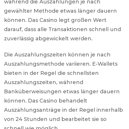
während die Auszahlungen je nach
gewählter Methode etwas länger dauern
können. Das Casino legt großen Wert
darauf, dass alle Transaktionen schnell und
zuverlässig abgewickelt werden.
Die Auszahlungszeiten können je nach
Auszahlungsmethode variieren. E-Wallets
bieten in der Regel die schnellsten
Auszahlungszeiten, während
Banküberweisungen etwas länger dauern
können. Das Casino behandelt
Auszahlungsanträge in der Regel innerhalb
von 24 Stunden und bearbeitet sie so
schnell wie möglich.