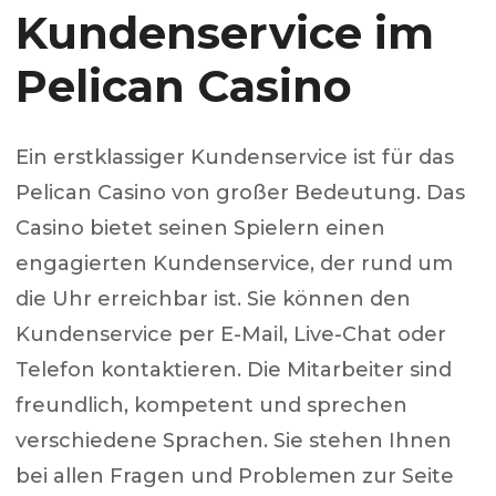
Kundenservice im
Pelican Casino
Ein erstklassiger Kundenservice ist für das
Pelican Casino von großer Bedeutung. Das
Casino bietet seinen Spielern einen
engagierten Kundenservice, der rund um
die Uhr erreichbar ist. Sie können den
Kundenservice per E-Mail, Live-Chat oder
Telefon kontaktieren. Die Mitarbeiter sind
freundlich, kompetent und sprechen
verschiedene Sprachen. Sie stehen Ihnen
bei allen Fragen und Problemen zur Seite