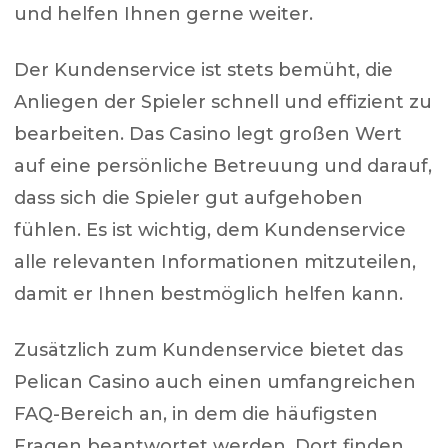
und helfen Ihnen gerne weiter.
Der Kundenservice ist stets bemüht, die
Anliegen der Spieler schnell und effizient zu
bearbeiten. Das Casino legt großen Wert
auf eine persönliche Betreuung und darauf,
dass sich die Spieler gut aufgehoben
fühlen. Es ist wichtig, dem Kundenservice
alle relevanten Informationen mitzuteilen,
damit er Ihnen bestmöglich helfen kann.
Zusätzlich zum Kundenservice bietet das
Pelican Casino auch einen umfangreichen
FAQ-Bereich an, in dem die häufigsten
Fragen beantwortet werden. Dort finden