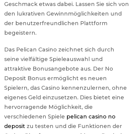
Geschmack etwas dabei. Lassen Sie sich von
den lukrativen Gewinnmöglichkeiten und
der benutzerfreundlichen Plattform
begeistern.
Das Pelican Casino zeichnet sich durch
seine vielfältige Spieleauswahl und
attraktive Bonusangebote aus. Der No
Deposit Bonus ermöglicht es neuen
Spielern, das Casino kennenzulernen, ohne
eigenes Geld einzusetzen. Dies bietet eine
hervorragende Möglichkeit, die
verschiedenen Spiele
pelican casino no
deposit
zu testen und die Funktionen der