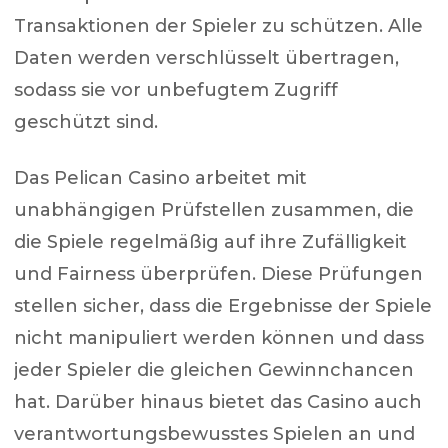
Transaktionen der Spieler zu schützen. Alle
Daten werden verschlüsselt übertragen,
sodass sie vor unbefugtem Zugriff
geschützt sind.
Das Pelican Casino arbeitet mit
unabhängigen Prüfstellen zusammen, die
die Spiele regelmäßig auf ihre Zufälligkeit
und Fairness überprüfen. Diese Prüfungen
stellen sicher, dass die Ergebnisse der Spiele
nicht manipuliert werden können und dass
jeder Spieler die gleichen Gewinnchancen
hat. Darüber hinaus bietet das Casino auch
verantwortungsbewusstes Spielen an und