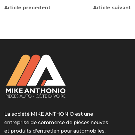
Article précédent
Article suivant
La société MIKE ANTHONIO est une
entreprise de commerce de pièces neuves
et produits d'entretien pour automobiles.