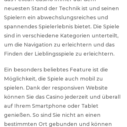
neuesten Stand der Technik ist und seinen
Spielern ein abwechslungsreiches und
spannendes Spielerlebnis bietet. Die Spiele
sind in verschiedene Kategorien unterteilt,
um die Navigation zu erleichtern und das
Finden der Lieblingsspiele zu erleichtern.
Ein besonders beliebtes Feature ist die
Möglichkeit, die Spiele auch mobil zu
spielen. Dank der responsiven Website
können Sie das Casino jederzeit und überall
auf Ihrem Smartphone oder Tablet
genießen. So sind Sie nicht an einen
bestimmten Ort gebunden und können