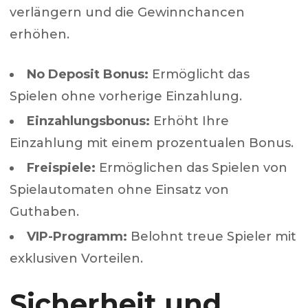
verlängern und die Gewinnchancen
erhöhen.
No Deposit Bonus:
Ermöglicht das
Spielen ohne vorherige Einzahlung.
Einzahlungsbonus:
Erhöht Ihre
Einzahlung mit einem prozentualen Bonus.
Freispiele:
Ermöglichen das Spielen von
Spielautomaten ohne Einsatz von
Guthaben.
VIP-Programm:
Belohnt treue Spieler mit
exklusiven Vorteilen.
Sicherheit und