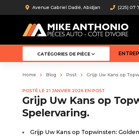
Avenue Gabriel Dadié, Abidjan
(225) 07 
ENTREP
CATÉGORIES DE PIÈCE
Home
Blog
Post
Grijp Uw Kans op Topwi
Amortiss
POSTÉ LE
21 JANVIER 2026
EN
POST
Barre stab
Grijp Uw Kans op Topw
Barre d’
Robot
Spelervaring.
Bras com
Cardan
Crémaill
Grijp Uw Kans op Topwinsten: Golden 
Silentblo
Rotules d