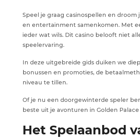
Injecteur
Joint de
Speel je graag casinospellen en droom 
Joint de
en entertainment samenkomen. Met een b
Joint de 
Kit d’em
ieder wat wils. Dit casino belooft niet
Jeu de pi
speelervaring.
Jeu de c
Joint de 
Tendeur
In deze uitgebreide gids duiken we die
Roulette
bonussen en promoties, de betaalmetho
Ventilate
Pochette 
niveau te tillen.
Poulie de
Poulie de
Pompe à
Of je nu een doorgewinterde speler bent
Pompe à
beste uit je avonturen in Golden Palace
Het Spelaanbod v