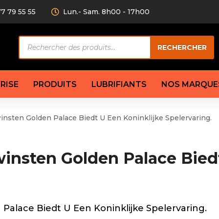
77 79 55 55
Lun.- Sam. 8h00 - 17h00
Recherche
RECHERCHER
de
produits
RISE
PRODUITS
LUBRIFIANTS
NOS MARQUE
nsten Golden Palace Biedt U Een Koninklijke Spelervaring.
Câble de
eurs AV/AR
Bougie
Disque d
ilisatrice
Compresseur
Garnitu
insten Golden Palace Bied
accouplement
Condenseur
Flexible
Électrovanne
Huile de
plet
Évaporateur
Mâchoir
Mano
Jeu de p
ère
Thermostat d’eau
Palace Biedt U Een Koninklijke Spelervaring.
cs amortisseur
Sonde de température
e bras