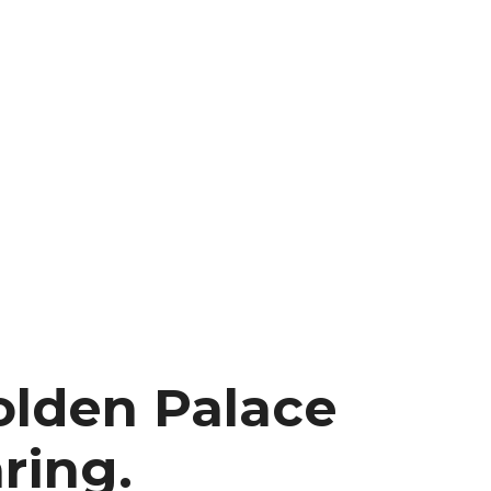
ux arrière
ux central
ncieux
u d’échappement
u d’échappement
d’échappement
d’échappement
olden Palace
ring.