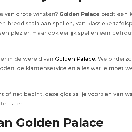
 segments
je van grote winsten?
Golden Palace
biedt een k
 soupape
reed scala aan spellen, van klassieke tafelspel
Spi
brayage
 alleen plezier, maar ook eerlijk spel en een be
stons
hemises
culasse
per in de wereld van
Golden Palace
. We onderzo
den, de klantenservice en alles wat je moet w
ur
de joint
 ventilateur
 ventilateur
 eau
 of net begint, deze gids zal je voorzien van w
 essence
 te halen.
an Golden Palace