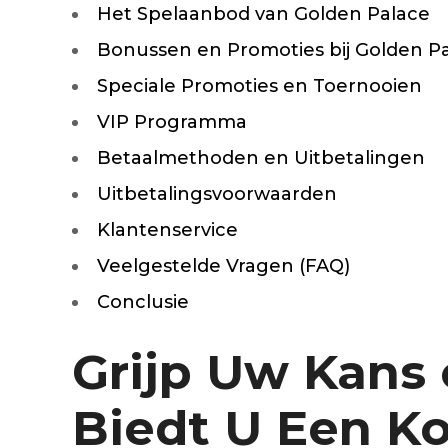
Het Spelaanbod van Golden Palace
Silentblo
Silentblo
Bonussen en Promoties bij Golden P
Pattes d
Tampon 
Speciale Promoties en Toernooien
Tambour
VIP Programma
Betaalmethoden en Uitbetalingen
Uitbetalingsvoorwaarden
Cylinder
Pistons l
Klantenservice
Feu clig
Projecteu
Veelgestelde Vragen (FAQ)
Bague de 
Conclusie
Bague de
Calle laté
Culasse
Grijp Uw Kans
Coussinet
Coussinet
Chaine de
Biedt U Een Ko
Courroie 
Croisillon