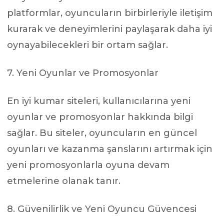
platformlar, oyuncuların birbirleriyle iletişim
kurarak ve deneyimlerini paylaşarak daha iyi
oynayabilecekleri bir ortam sağlar.
7. Yeni Oyunlar ve Promosyonlar
En iyi kumar siteleri, kullanıcılarına yeni
oyunlar ve promosyonlar hakkında bilgi
sağlar. Bu siteler, oyuncuların en güncel
oyunları ve kazanma şanslarını artırmak için
yeni promosyonlarla oyuna devam
etmelerine olanak tanır.
8. Güvenilirlik ve Yeni Oyuncu Güvencesi