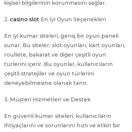
kişisel bilgilerinin korunmasını sağlar.
2.
casino slot
En İyi Oyun Seçenekleri
En iyi kumar siteleri, geniş bir oyun paneli
sunar. Bu siteler, slot oyunları, kart oyunları,
roullete, bakarat ve diğer çeşitli oyun
türlerini içerir. Bu oyunlar, kullanıcıların
çeşitli stratejiler ve oyun türlerini
deneyebilmesine olanak tanır.
3. Müşteri Hizmetleri ve Destek
En güvenli kumar siteleri, kullanıcıların
ihtiyaçlarını ve sorunlarını hızlı ve etkin bir