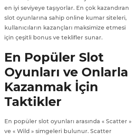
en iyi seviyeye taşıyorlar. En çok kazandıran
slot oyunlarına sahip online kumar siteleri,
kullanıcıların kazançları maksimize etmesi
için çeşitli bonus ve teklifler sunar.
En Popüler Slot
Oyunları ve Onlarla
Kazanmak İçin
Taktikler
En popüler slot oyunları arasında « Scatter »
ve « Wild » simgeleri bulunur. Scatter