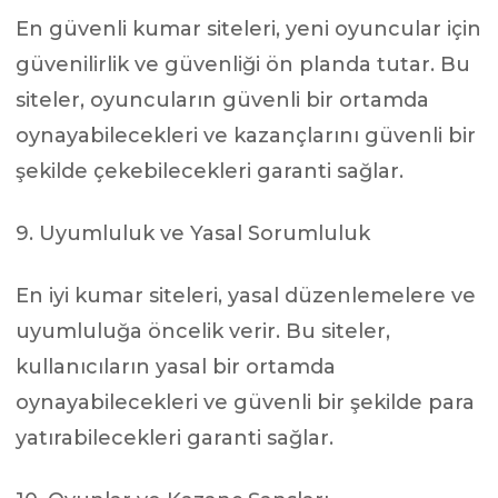
En güvenli kumar siteleri, yeni oyuncular için
güvenilirlik ve güvenliği ön planda tutar. Bu
siteler, oyuncuların güvenli bir ortamda
oynayabilecekleri ve kazançlarını güvenli bir
şekilde çekebilecekleri garanti sağlar.
9. Uyumluluk ve Yasal Sorumluluk
En iyi kumar siteleri, yasal düzenlemelere ve
uyumluluğa öncelik verir. Bu siteler,
kullanıcıların yasal bir ortamda
oynayabilecekleri ve güvenli bir şekilde para
yatırabilecekleri garanti sağlar.