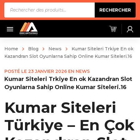
Recherche
RECHERCHER
de
produits
Home
Blog
News
Kumar Siteleri Trkiye En ok
Kazandran Slot Oyunlarna Sahip Online Kumar Siteleri.16
POSTÉ LE
23 JANVIER 2026
EN
NEWS
Kumar Siteleri Trkiye En ok Kazandran Slot
Oyunlarna Sahip Online Kumar Siteleri.16
Kumar Siteleri
Türkiye – En Çok