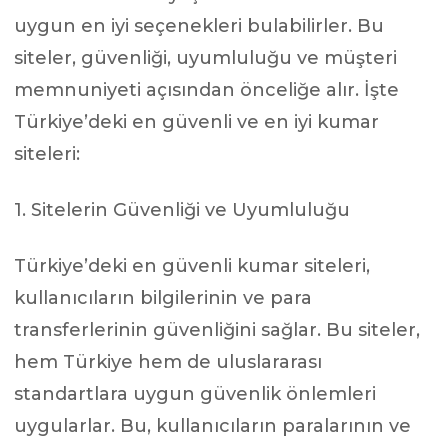
uygun en iyi seçenekleri bulabilirler. Bu
siteler, güvenliği, uyumluluğu ve müşteri
memnuniyeti açısından önceliğe alır. İşte
Türkiye’deki en güvenli ve en iyi kumar
siteleri:
1. Sitelerin Güvenliği ve Uyumluluğu
Türkiye’deki en güvenli kumar siteleri,
kullanıcıların bilgilerinin ve para
transferlerinin güvenliğini sağlar. Bu siteler,
hem Türkiye hem de uluslararası
standartlara uygun güvenlik önlemleri
uygularlar. Bu, kullanıcıların paralarının ve