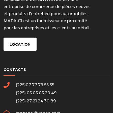
entreprise de commerce de pièces neuves
et produits d'entretien pour automobiles.
MAPA-CI est un fournisseur de proximité
pour les entreprises et les clients au détail.
LOCATION
CONTACTS
(225)07 77 79 55 55
(225) 05 05 05 20 49
(225) 27 21 24 30 89