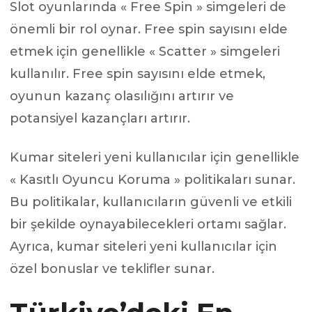
Slot oyunlarında « Free Spin » simgeleri de
önemli bir rol oynar. Free spin sayısını elde
etmek için genellikle « Scatter » simgeleri
kullanılır. Free spin sayısını elde etmek,
oyunun kazanç olasılığını artırır ve
potansiyel kazançları artırır.
Kumar siteleri yeni kullanıcılar için genellikle
« Kasıtlı Oyuncu Koruma » politikaları sunar.
Bu politikalar, kullanıcıların güvenli ve etkili
bir şekilde oynayabilecekleri ortamı sağlar.
Ayrıca, kumar siteleri yeni kullanıcılar için
özel bonuslar ve teklifler sunar.