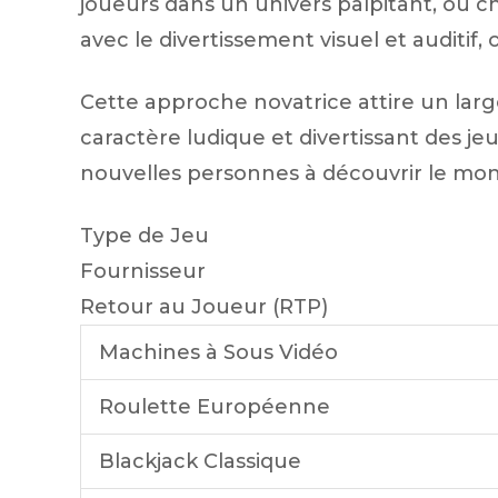
joueurs dans un univers palpitant, où ch
avec le divertissement visuel et auditif
Cette approche novatrice attire un larg
caractère ludique et divertissant des je
nouvelles personnes à découvrir le mon
Type de Jeu
Fournisseur
Retour au Joueur (RTP)
Machines à Sous Vidéo
Roulette Européenne
Blackjack Classique