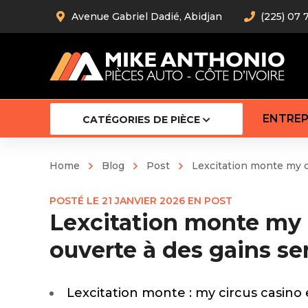
Avenue Gabriel Dadié, Abidjan
(225) 07 
ENTREP
CATÉGORIES DE PIÈCE
Home
Blog
Post
Lexcitation monte my ci
Amortiss
POSTÉ LE
21 JANVIER 2026
EN
POST
Barre stab
Lexcitation monte my c
Barre d’
Robot
ouverte à des gains s
Bras com
Cardan
Crémaill
Lexcitation monte : my circus casino 
Silentblo
Rotules d