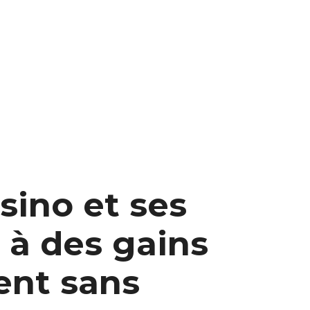
ux arrière
ux central
ncieux
u d’échappement
sino et ses
u d’échappement
d’échappement
d’échappement
e à des gains
ent sans