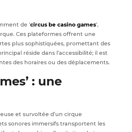
tamment de ‘
circus be casino games
‘,
irque. Ces plateformes offrent une
artes plus sophistiquées, promettant des
ncipal réside dans l’accessibilité; il est
intes des horaires ou des déplacements.
ames’ : une
yeuse et survoltée d’un cirque
ets sonores immersifs transportent les