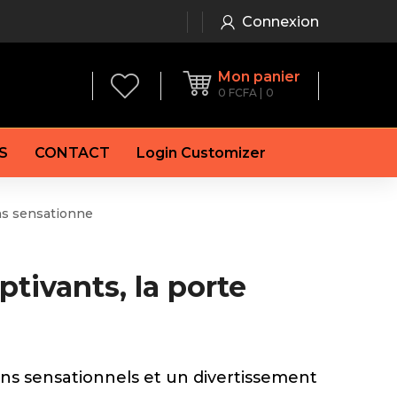
Connexion
Mon panier
0
FCFA
0
S
CONTACT
Login Customizer
ins sensationne
 frein à main
Alternateur
e frein
Batterie
re
Démarreur
tivants, la porte
 de frein
Feu arrière
 frein
es de frein
laquettes de frein
ains sensationnels et un divertissement