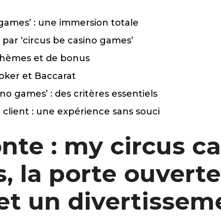
cs de bras
cs de palier
o games’ : une immersion totale
e moteur
 par ‘circus be casino games’
amortisseur
s
 thèmes et de bonus
Poker et Baccarat
sino games’ : des critères essentiels
 Heads
Débitmètre d’aire
Silencie
iners
Filtre à aire
Silencie
 client : une expérience sans souci
notant
Filtre à essence
Butée élastique de sile
r principal
Filtre à huile
Raccord de tuya
nte : my circus ca
bielle
Filtre à gasoil
Raccord de tuya
 fusée
Filtre à gasoil
Tuyau 
rale
Filtre à pollen
Tuyau 
, la porte ouvert
Filtre à pollen
 de bielle
Préfiltre
 de palier
et un divertissem
 distribution
de distribution