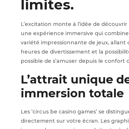
limites.
Injecteur
Joint de
Joint de
L’excitation monte à l’idée de découvrir
Joint de 
Kit d’em
une expérience immersive qui combine l
Jeu de pi
variété impressionnante de jeux, allant
Jeu de c
Joint de 
heures de divertissement et la possibilité
Tendeur
possible de s’amuser depuis le confort 
Roulette
Ventilate
Pochette 
L’attrait unique d
Poulie de
Poulie de
immersion totale
Pompe à
Pompe à
Les ‘circus be casino games’ se disting
directement sur votre écran. Les graphi