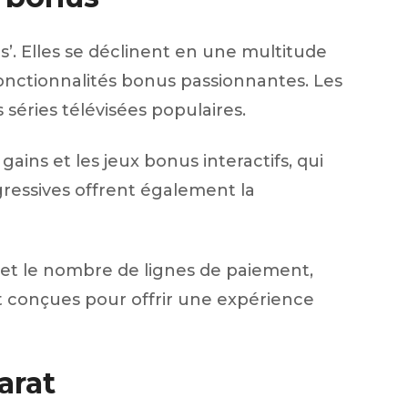
’. Elles se déclinent en une multitude
onctionnalités bonus passionnantes. Les
séries télévisées populaires.
gains et les jeux bonus interactifs, qui
ressives offrent également la
e et le nombre de lignes de paiement,
nt conçues pour offrir une expérience
arat