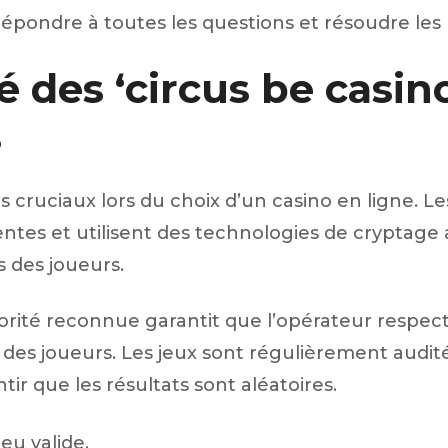
 répondre à toutes les questions et résoudre le
té des ‘circus be casi
s
cts cruciaux lors du choix d’un casino en ligne. 
tes et utilisent des technologies de cryptage
s des joueurs.
orité reconnue garantit que l’opérateur respec
n des joueurs. Les jeux sont régulièrement aud
tir que les résultats sont aléatoires.
eu valide.