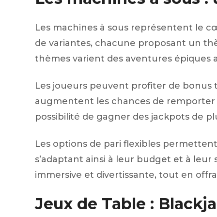
Les machines à sous représentent le cœu
de variantes, chacune proposant un thè
thèmes varient des aventures épiques aux
Les joueurs peuvent profiter de bonus tel
augmentent les chances de remporter d
possibilité de gagner des jackpots de plu
Les options de pari flexibles permetten
s’adaptant ainsi à leur budget et à leu
immersive et divertissante, tout en off
Jeux de Table : Blackj