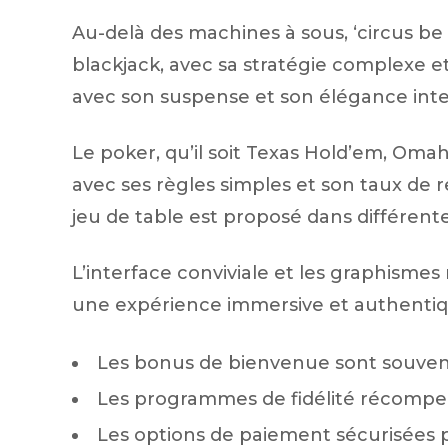
Au-delà des machines à sous, ‘circus be
blackjack, avec sa stratégie complexe et 
avec son suspense et son élégance inte
Le poker, qu’il soit Texas Hold’em, Oma
avec ses règles simples et son taux de 
jeu de table est proposé dans différente
L’interface conviviale et les graphismes
une expérience immersive et authentiq
Les bonus de bienvenue sont souvent
Les programmes de fidélité récompen
Les options de paiement sécurisées p