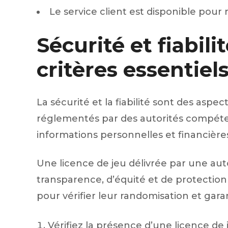
Le service client est disponible pour
Sécurité et fiabili
critères essentiel
La sécurité et la fiabilité sont des aspe
réglementés par des autorités compéten
informations personnelles et financière
Une licence de jeu délivrée par une aut
transparence, d’équité et de protectio
pour vérifier leur randomisation et garan
Vérifiez la présence d’une licence de j