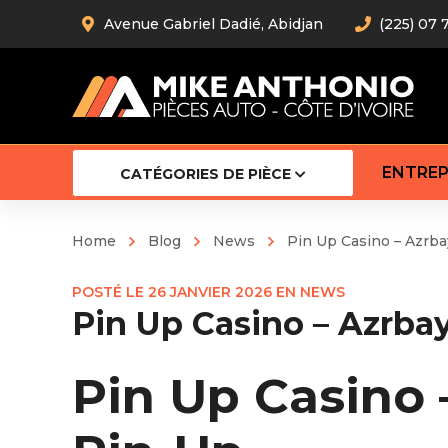
Avenue Gabriel Dadié, Abidjan
(225) 07 
ENTREP
CATÉGORIES DE PIÈCE
Home
Blog
News
Pin Up Casino – Azrba
Amortiss
POSTÉ LE
26 JANVIER 2026
EN
NEWS
Barre stab
Pin Up Casino – Azrba
Barre d’
Robot
Bras com
Pin Up Casino
Cardan
Crémaill
Silentblo
Rotules d