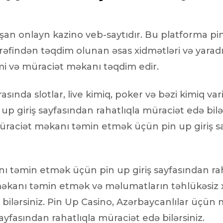
 segments
 soupape
n onlayn kazino veb-saytıdır. Bu platforma pina
Spi
ərəfindən təqdim olunan əsas xidmətləri və yaradı
brayage
stons
mi və müraciət məkanı təqdim edir.
hemises
culasse
ında slotlar, live kimiq, poker və bəzi kimiq vari
giriş sayfasından rahatlıqla müraciət edə bilər
ur
raciət məkanı təmin etmək üçün pin up giriş sa
de joint
 ventilateur
 ventilateur
 eau
 essence
 təmin etmək üçün pin up giriş sayfasından raha
məkanı təmin etmək və məlumatların təhlükəsiz 
ə bilərsiniz. Pin Up Casino, Azərbaycanlılar üçü
fasından rahatlıqla müraciət edə bilərsiniz.