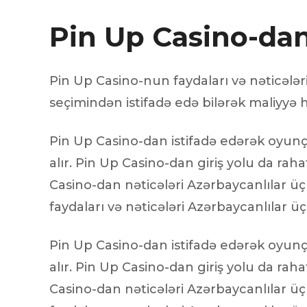
Pin Up Casino-dan 
Pin Up Casino-nun faydaları və nəticələri
seçimindən istifadə edə bilərək maliyyə h
Pin Up Casino-dan istifadə edərək oyunçu 
alır. Pin Up Casino-dan giriş yolu da rah
Casino-dan nəticələri Azərbaycanlılar üçü
faydaları və nəticələri Azərbaycanlılar ü
Pin Up Casino-dan istifadə edərək oyunçu 
alır. Pin Up Casino-dan giriş yolu da rah
Casino-dan nəticələri Azərbaycanlılar üçü