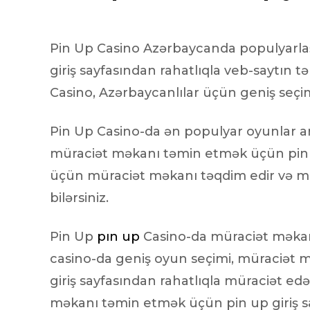
Injecteur
Joint de
Joint de
Pin Up Casino Azərbaycanda populyarlaşa
Joint de 
giriş sayfasından rahatlıqla veb-saytın t
Kit d’em
Jeu de pi
Casino, Azərbaycanlılar üçün geniş seçi
Jeu de c
Joint de 
Pin Up Casino-da ən populyar oyunlar aras
Tendeur
Roulette
müraciət məkanı təmin etmək üçün pin up 
Ventilate
üçün müraciət məkanı təqdim edir və mü
Pochette 
Poulie de
bilərsiniz.
Poulie de
Pompe à
Pompe à
Pin Up
pın up
Casino-da müraciət məkanı
casino-da geniş oyun seçimi, müraciət 
giriş sayfasından rahatlıqla müraciət ed
məkanı təmin etmək üçün pin up giriş say