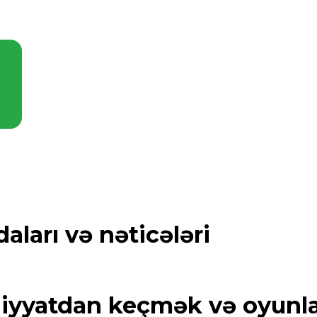
cs de bras
cs de palier
e moteur
amortisseur
s
 Heads
Débitmètre d’aire
Silencie
iners
Filtre à aire
Silencie
notant
Filtre à essence
Butée élastique de sile
r principal
Filtre à huile
Raccord de tuya
bielle
Filtre à gasoil
Raccord de tuya
 fusée
Filtre à gasoil
Tuyau 
aları və nəticələri
rale
Filtre à pollen
Tuyau 
Filtre à pollen
 de bielle
Préfiltre
 de palier
 distribution
diyyatdan keçmək və oyunl
de distribution