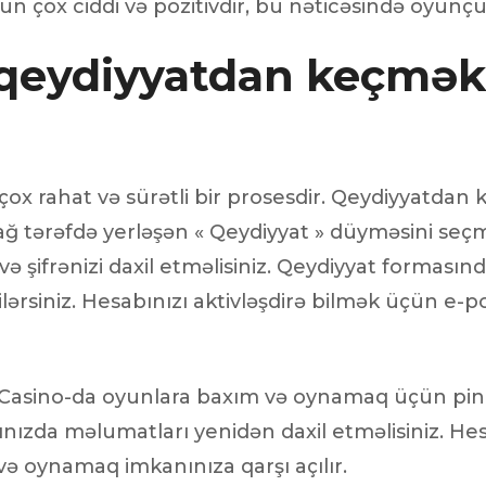
çün çox ciddi və pozitivdir, bu nəticəsində oyunçu
 qeydiyyatdan keçmək
ox rahat və sürətli bir prosesdir. Qeydiyyatdan
ən sağ tərəfdə yerləşən « Qeydiyyat » düyməsini s
 və şifrənizi daxil etməlisiniz. Qeydiyyat formasında
ə bilərsiniz. Hesabınızı aktivləşdirə bilmək üçün e-
asino-da oyunlara baxım və oynamaq üçün pin up
ızda məlumatları yenidən daxil etməlisiniz. He
ə oynamaq imkanınıza qarşı açılır.