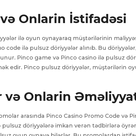
və Onlarin İstifadəsi
yyələr ilə oyun oynayaraq müştərilərinin maliyyə
ode ilə pulsuz döriyyələr alınıb. Bu döriyyələr
olunur. Pinco game və Pinco casino ilə pulsuz dör
ək edir. Pinco pulsuz döriyyələr, müştərilərin oy
 və Onlarin Əməliyyat
romolar arasında Pinco Casino Promo Code və Pi
və pulsuz döriyyələrə imkan verən tədbirlərə öyrə
suz oyun oynayə bilərlər. Bu promolardan istif