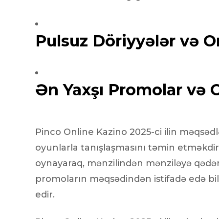
Injecteur
Joint de
Joint de
Pulsuz Döriyyələr və On
Joint de 
Kit d’em
Jeu de pi
Jeu de c
Joint de 
Ən Yaxşı Promolar və O
Tendeur
Roulette
Ventilate
Pochette 
Pinco Online Kazino 2025-ci ilin məqsədl
Poulie de
Poulie de
oyunlarla tanışlaşmasını təmin etməkdir
Pompe à
oynayaraq, mənzilindən mənziləyə qədər
Pompe à
promoların məqsədindən istifadə edə bilə
edir.