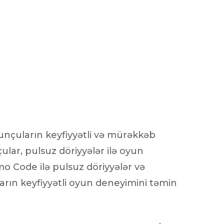
yunçuların keyfiyyətli və mürəkkəb
lar, pulsuz döriyyələr ilə oyun
 Code ilə pulsuz döriyyələr və
ların keyfiyyətli oyun deneyimini təmin