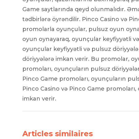
Game saytlarında qeyd olunmalıdır. Əməl
tədbirlərə öyrəndilir. Pinco Casino və P
promolarla oyunçular, pulsuz oyun oynay
oyun oynayaraq, oyunçular keyfiyyətli v
oyunçular keyfiyyətli və pulsuz döriyyə
döriyyələrə imkan verir. Bu promolar, oy
promoları, oyunçuların pulsuz döriyyələr
Pinco Game promoları, oyunçuların pulsu
Pinco Casino və Pinco Game promoları, o
imkan verir.
Articles similaires