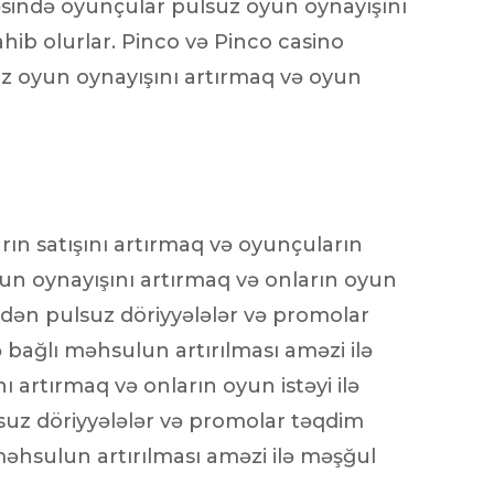
əsində oyunçular pulsuz oyun oynayışını
hib olurlar. Pinco və Pinco casino
uz oyun oynayışını artırmaq və oyun
ın satışını artırmaq və oyunçuların
yun oynayışını artırmaq və onların oyun
indən pulsuz döriyyələlər və promolar
 bağlı məhsulun artırılması aməzi ilə
 artırmaq və onların oyun istəyi ilə
lsuz döriyyələlər və promolar təqdim
məhsulun artırılması aməzi ilə məşğul