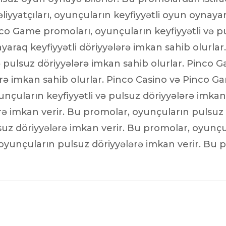
iyyatçıları, oyunçuların keyfiyyətli oyun oynaya
inco Game promoları, oyunçuların keyfiyyətli və p
araq keyfiyyətli döriyyələrə imkan sahib olurla
ə pulsuz döriyyələrə imkan sahib olurlar. Pinco 
lərə imkan sahib olurlar. Pinco Casino və Pinco 
unçuların keyfiyyətli və pulsuz döriyyələrə imka
ə imkan verir. Bu promolar, oyunçuların pulsuz 
z döriyyələrə imkan verir. Bu promolar, oyunçul
yunçuların pulsuz döriyyələrə imkan verir. Bu p