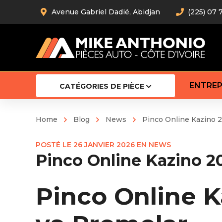
Avenue Gabriel Dadié, Abidjan
(225) 07 
ENTREP
CATÉGORIES DE PIÈCE
Home
Blog
News
Pinco Online Kazino 2
Amortiss
POSTÉ LE
26 JANVIER 2026
EN
NEWS
Barre stab
Pinco Online Kazino 20
Barre d’
Robot
Bras com
Pinco Online K
Cardan
Crémaill
Silentblo
Rotules d