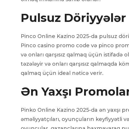
Pulsuz Döriyyələr 
Pinco Online Kazino 2025-da pulsuz döri
Pinco casino promo code və pinco promo c
və onları qarşısız qalmaq üçün istifadə 
təzələyir və onları qarşısız qalmaqda köm
qalmaq üçün ideal nəticə verir.
Ən Yaxşı Promolar
Pinko Online Kazino 2025-da ən yaxşı p
əməliyyatçıları, oyunçuların keyfiyyətli 
oyunçular, qazanclarına baxmayaraq pul