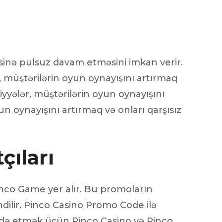
sinə pulsuz davam etməsini imkan verir.
, müştərilərin oyun oynayışını artırmaq
iyyələr, müştərilərin oyun oynayışını
un oynayışını artırmaq və onları qarşısız
çıları
nco Game yer alır. Bu promoların
ndilir. Pinco Casino Promo Code ilə
adə etmək üçün Pinco Casino və Pinco