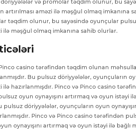
 döriyyələlər və promolar təqdim olunur, bu say
un artırılması aməzi ilə məşğul olmaq imkanına sa
lar təqdim olunur, bu sayəsində oyunçular puls
zi ilə məşğul olmaq imkanına sahib olurlar.
icələri
 Pinco casino tərəfindən təqdim olunan məhsullar
lanmışdır. Bu pulsuz döriyyələlər, oyunçuların o
zi ilə hazırlanmışdır. Pinco və Pinco casino tərəf
lsuz oyun oynayışını artırmaq və oyun istəyi ilə
pulsuz döriyyələlər, oyunçuların oyun oynayışını
ırlanmışdır. Pinco və Pinco casino tərəfindən pu
un oynayışını artırmaq və oyun istəyi ilə bağlı 