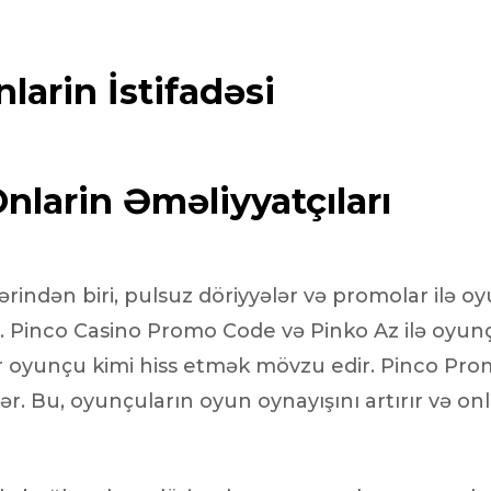
 segments
 soupape
larin İstifadəsi
Spi
brayage
stons
hemises
culasse
nlarin Əməliyyatçıları
ur
de joint
ərindən biri, pulsuz döriyyələr və promolar ilə o
 ventilateur
 ventilateur
. Pinco Casino Promo Code və Pinko Az ilə oyunçu
 eau
 oyunçu kimi hiss etmək mövzu edir. Pinco Promo
 essence
r. Bu, oyunçuların oyun oynayışını artırır və on