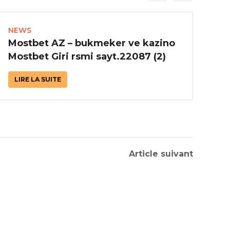
NEWS
NE
Mostbet AZ – bukmeker ve kazino
On
Mostbet Giri rsmi sayt.22087 (2)
qe
LIRE LA SUITE
L
Article suivant