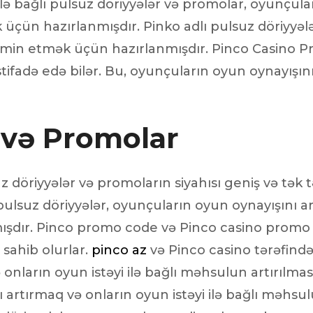
 ilə bağlı pulsuz döriyyələr və promolar, oyunçul
 üçün hazırlanmışdır. Pinko adlı pulsuz döriyyəl
təmin etmək üçün hazırlanmışdır. Pinco Casino P
fadə edə bilər. Bu, oyunçuların oyun oynayışını a
 və Promolar
 döriyyələr və promoların siyahısı geniş və tək tə
lsuz döriyyələr, oyunçuların oyun oynayışını artı
mışdır. Pinco promo code və Pinco casino promo 
sahib olurlar.
pinco az
və Pinco casino tərəfind
onların oyun istəyi ilə bağlı məhsulun artırılmas
 artırmaq və onların oyun istəyi ilə bağlı məhsulu