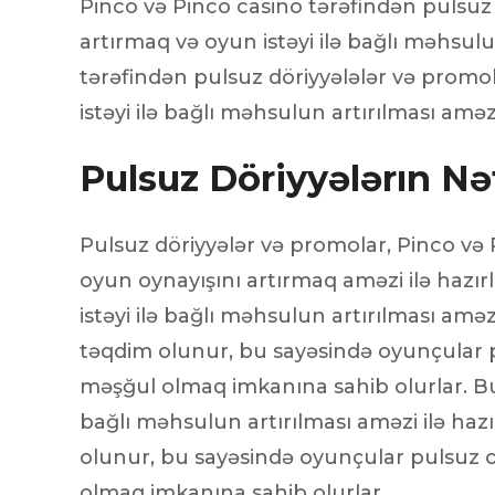
Pinco və Pinco casino tərəfindən pulsuz
artırmaq və oyun istəyi ilə bağlı məhsul
tərəfindən pulsuz döriyyələlər və promo
istəyi ilə bağlı məhsulun artırılması amə
Pulsuz Döriyyələrın Nət
Pulsuz döriyyələr və promolar, Pinco və
oyun oynayışını artırmaq aməzi ilə hazır
istəyi ilə bağlı məhsulun artırılması amə
təqdim olunur, bu sayəsində oyunçular pu
məşğul olmaq imkanına sahib olurlar. Bu 
bağlı məhsulun artırılması aməzi ilə haz
olunur, bu sayəsində oyunçular pulsuz oy
olmaq imkanına sahib olurlar.