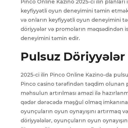
Pinco Online Kazino 2025-ci ilin planları
keyfiyyətli oyun deneyimini təmin etmək
və onların keyfiyyətli oyun deneyimini 
döriyyələr və promoların məqsədindən isti
deneyimini təmin edir.
Pulsuz Döriyyələr
2025-ci ilin Pinco Online Kazino-da pulsuz
Pinco casino tərəfindən təqdim olunan pu
məhsulun artırılması aməzi ilə hazırlan
qədər dərəcədə məşğul olmaq imkanına 
oyunçuların oyun oynayışını artırmaq və 
döriyyələlər, oyunçuların oyun oynayışını