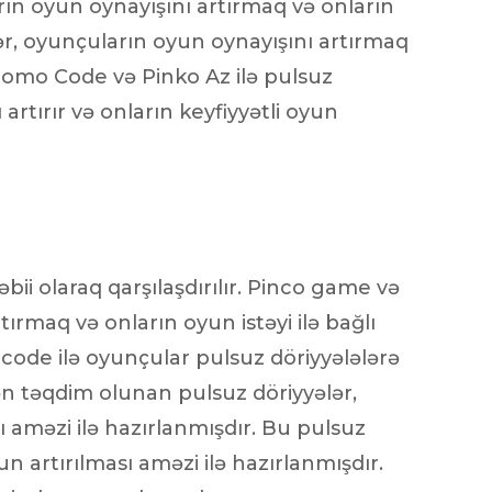
arın oyun oynayışını artırmaq və onların
ər, oyunçuların oyun oynayışını artırmaq
romo Code və Pinko Az ilə pulsuz
rtırır və onların keyfiyyətli oyun
bii olaraq qarşılaşdırılır. Pinco game və
rmaq və onların oyun istəyi ilə bağlı
code ilə oyunçular pulsuz döriyyələlərə
ən təqdim olunan pulsuz döriyyələr,
ı aməzi ilə hazırlanmışdır. Bu pulsuz
n artırılması aməzi ilə hazırlanmışdır.