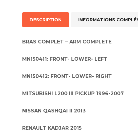
Injecteur
Joint de
DESCRIPTION
INFORMATIONS COMPLÉ
Joint de
Joint de 
Kit d’em
Jeu de pi
BRAS COMPLET – ARM COMPLETE
Jeu de c
Joint de 
Tendeur
MN150411: FRONT- LOWER- LEFT
Roulette
Ventilate
MN150412: FRONT- LOWER- RIGHT
Pochette 
Poulie de
Poulie de
MITSUBISHI L200 III PICKUP 1996-2007
Pompe à
Pompe à
NISSAN QASHQAI II 2013
RENAULT KADJAR 2015