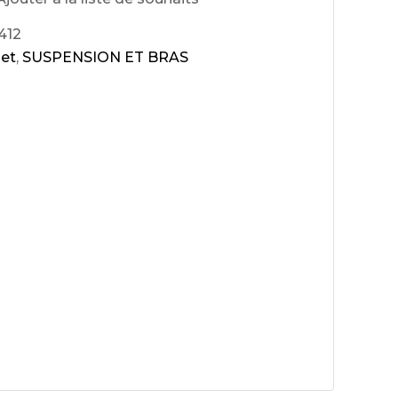
412
et
,
SUSPENSION ET BRAS
ux arrière
ux central
ncieux
u d’échappement
u d’échappement
d’échappement
d’échappement