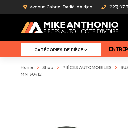
Avenue Gabriel Dadié, Abidjan
(225) 07 
ENTREP
CATÉGORIES DE PIÈCE
Home
Shop
PIÈCES AUTOMOBILES
SU
MN150412
Amortiss
Barre stab
Barre d’
Robot
Bras com
Cardan
Crémaill
Silentblo
Rotules d