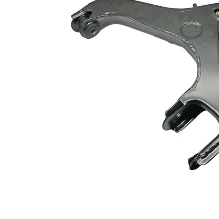
Silentblo
Silentblo
Pattes d
Tampon 
Tambour
Cylinder
Pistons l
Feu clig
Projecteu
Bague de 
Bague de
Calle laté
Culasse
Coussinet
Coussinet
Chaine de
Courroie 
Croisillon