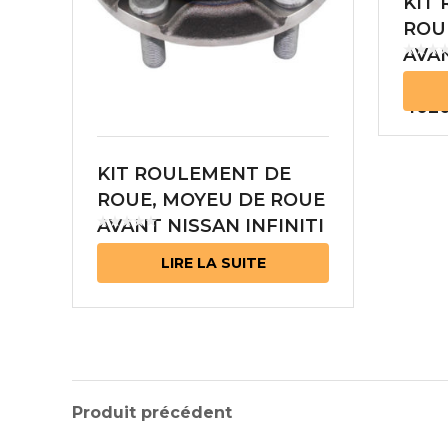
KIT
ROU
AVA
TEA
4020
KIT ROULEMENT DE
ROUE, MOYEU DE ROUE
AVANT NISSAN INFINITI
40202-EJ70A
LIRE LA SUITE
Produit précédent