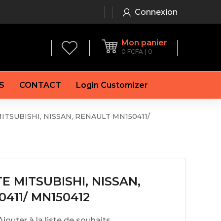
Connexion
Mon panier
0
FCFA
0
S
CONTACT
Login Customizer
TSUBISHI, NISSAN, RENAULT MN150411/
 frein à main
Alternateur
e frein
Batterie
re
Démarreur
 de frein
Feu arrière
 frein
 MITSUBISHI, NISSAN,
es de frein
laquettes de frein
411/ MN150412
Ajouter à la liste de souhaits