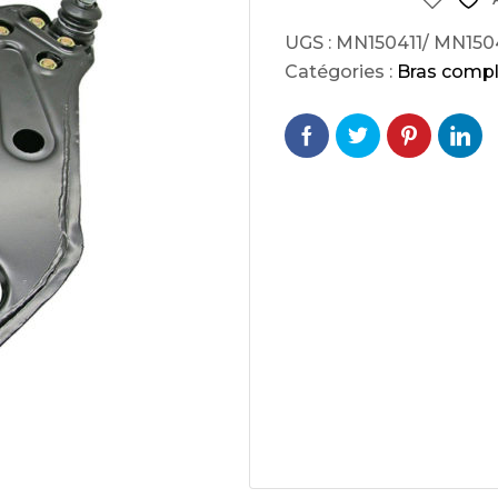
cs de bras
UGS :
MN150411/ MN150
cs de palier
e moteur
Catégories :
Bras compl
amortisseur
s
 Heads
Débitmètre d’aire
Silencie
iners
Filtre à aire
Silencie
notant
Filtre à essence
Butée élastique de sile
r principal
Filtre à huile
Raccord de tuya
bielle
Filtre à gasoil
Raccord de tuya
 fusée
Filtre à gasoil
Tuyau 
rale
Filtre à pollen
Tuyau 
Filtre à pollen
 de bielle
Préfiltre
 de palier
 distribution
de distribution