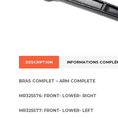
Silentblo
Silentblo
Pattes d
Tampon 
Tambour
Cylinder
Pistons l
DESCRIPTION
INFORMATIONS COMPLÉ
Feu clig
Projecteu
Bague de 
Bague de
BRAS COMPLET – ARM COMPLETE
Calle laté
Culasse
MR325576: FRONT- LOWER- RIGHT
Coussinet
Coussinet
Chaine de
MR325577: FRONT- LOWER- LEFT
Courroie 
Croisillon