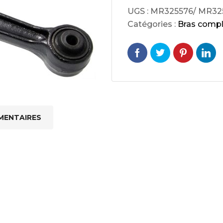
cs de bras
UGS :
MR325576/ MR32
cs de palier
Catégories :
Bras compl
e moteur
amortisseur
s
 Heads
Débitmètre d’aire
Silencie
iners
Filtre à aire
Silencie
MENTAIRES
notant
Filtre à essence
Butée élastique de sile
r principal
Filtre à huile
Raccord de tuya
bielle
Filtre à gasoil
Raccord de tuya
 fusée
Filtre à gasoil
Tuyau 
rale
Filtre à pollen
Tuyau 
Filtre à pollen
 de bielle
Préfiltre
 de palier
 distribution
de distribution