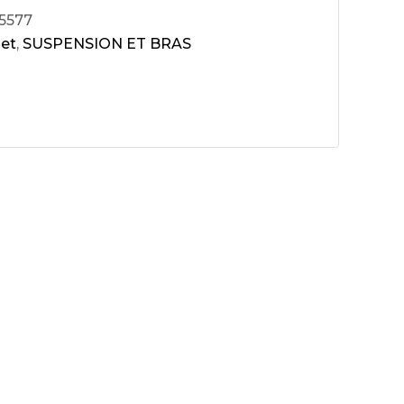
5577
et
,
SUSPENSION ET BRAS
ux arrière
ux central
ncieux
u d’échappement
u d’échappement
d’échappement
d’échappement