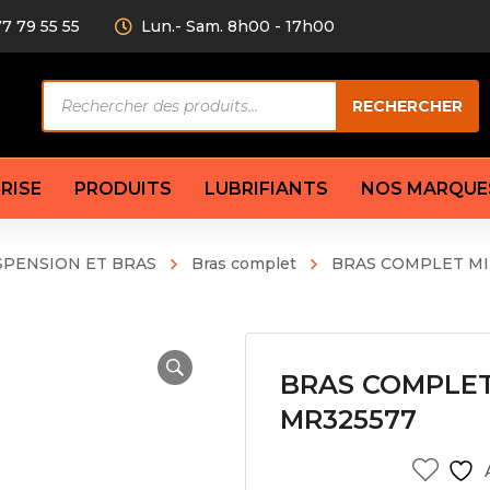
77 79 55 55
Lun.- Sam. 8h00 - 17h00
Recherche
RECHERCHER
de
produits
RISE
PRODUITS
LUBRIFIANTS
NOS MARQUE
SPENSION ET BRAS
Bras complet
BRAS COMPLET MI
Câble de
eurs AV/AR
Bougie
Disque d
ilisatrice
Compresseur
Garnitu
accouplement
Condenseur
Flexible
Électrovanne
Huile de
BRAS COMPLET
plet
Évaporateur
Mâchoir
MR325577
Mano
Jeu de p
ère
Thermostat d’eau
cs amortisseur
Sonde de température
e bras