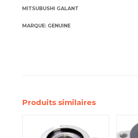
Injecteur
MITSUBUSHI GALANT
Joint de
Joint de
MARQUE: GENUINE
Joint de 
Kit d’em
Jeu de pi
Jeu de c
Joint de 
Tendeur
Roulette
Ventilate
Pochette 
Poulie de
Poulie de
Pompe à
Produits similaires
Pompe à