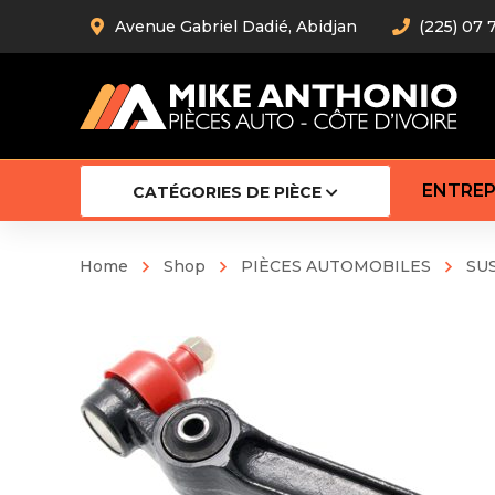
Avenue Gabriel Dadié, Abidjan
(225) 07 
ENTREP
CATÉGORIES DE PIÈCE
Home
Shop
PIÈCES AUTOMOBILES
SU
Amortiss
Barre stab
Barre d’
Robot
Bras com
Cardan
Crémaill
Silentblo
Rotules d