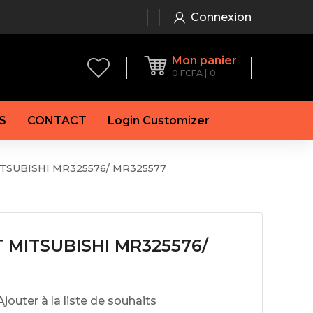
Connexion
Mon panier
0
FCFA
0
S
CONTACT
Login Customizer
TSUBISHI MR325576/ MR325577
 frein à main
Alternateur
e frein
Batterie
re
Démarreur
 de frein
Feu arrière
 frein
 MITSUBISHI MR325576/
es de frein
laquettes de frein
Ajouter à la liste de souhaits