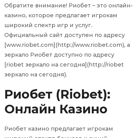
Обратите внимание! Риобет – это онлайн-
казино, которое предлагает игрокам
широкий спектр игр и услуг.
Официальный сайт доступен по адресу
[www.riobet.com](http://www.riobet.com), а
зеркало Риобет доступно по адресу
[riobet зеркало на сегодня](http://riobet
зеркало на сегодня).
Риобет (Riobet):
Онлайн Казино
Риобет казино предлагает игрокам