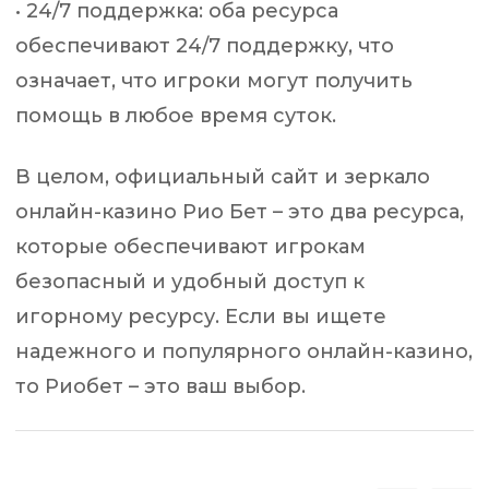
• 24/7 поддержка: оба ресурса
обеспечивают 24/7 поддержку, что
означает, что игроки могут получить
помощь в любое время суток.
В целом, официальный сайт и зеркало
онлайн-казино Рио Бет – это два ресурса,
которые обеспечивают игрокам
безопасный и удобный доступ к
игорному ресурсу. Если вы ищете
надежного и популярного онлайн-казино,
то Риобет – это ваш выбор.