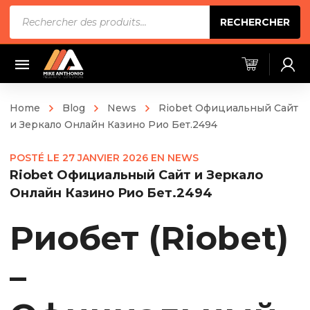
Recherche
RECHERCHER
de
produits
Home
Blog
News
Riobet Официальный Сайт
и Зеркало Онлайн Казино Рио Бет.2494
POSTÉ LE
27 JANVIER 2026
EN
NEWS
Riobet Официальный Сайт и Зеркало
Онлайн Казино Рио Бет.2494
Риобет (Riobet)
–