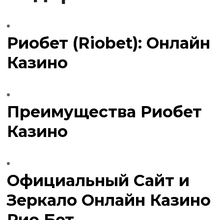
Риобет (Riobet): Онлайн
Казино
Преимущества Риобет
Казино
Официальный Сайт и
Зеркало Онлайн Казино
Рио Бет