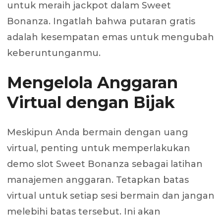
untuk meraih jackpot dalam Sweet
Bonanza. Ingatlah bahwa putaran gratis
adalah kesempatan emas untuk mengubah
keberuntunganmu.
Mengelola Anggaran
Virtual dengan Bijak
Meskipun Anda bermain dengan uang
virtual, penting untuk memperlakukan
demo slot Sweet Bonanza sebagai latihan
manajemen anggaran. Tetapkan batas
virtual untuk setiap sesi bermain dan jangan
melebihi batas tersebut. Ini akan