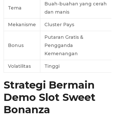
Buah-buahan yang cerah
Tema
dan manis
Mekanisme
Cluster Pays
Putaran Gratis &
Bonus
Pengganda
Kemenangan
Volatilitas
Tinggi
Strategi Bermain
Demo Slot Sweet
Bonanza