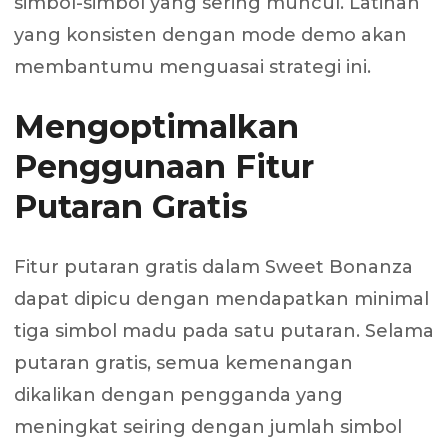
simbol-simbol yang sering muncul. Latihan
yang konsisten dengan mode demo akan
membantumu menguasai strategi ini.
Mengoptimalkan
Penggunaan Fitur
Putaran Gratis
Fitur putaran gratis dalam Sweet Bonanza
dapat dipicu dengan mendapatkan minimal
tiga simbol madu pada satu putaran. Selama
putaran gratis, semua kemenangan
dikalikan dengan pengganda yang
meningkat seiring dengan jumlah simbol