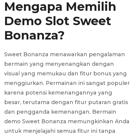
Mengapa Memilih
Demo Slot Sweet
Bonanza?
Sweet Bonanza menawarkan pengalaman
bermain yang menyenangkan dengan
visual yang memukau dan fitur bonus yang
menggiurkan. Permainan ini sangat populer
karena potensi kemenangannya yang
besar, terutama dengan fitur putaran gratis
dan pengganda kemenangan. Bermain
demo Sweet Bonanza memungkinkan Anda
untuk menjelajahi semua fitur ini tanpa