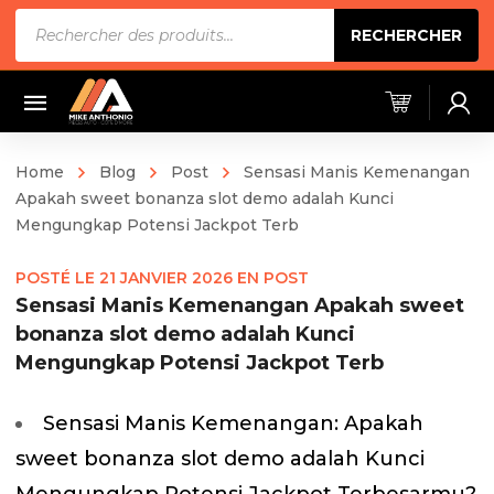
Recherche
RECHERCHER
de
produits
Home
Blog
Post
Sensasi Manis Kemenangan
Apakah sweet bonanza slot demo adalah Kunci
Mengungkap Potensi Jackpot Terb
POSTÉ LE
21 JANVIER 2026
EN
POST
Sensasi Manis Kemenangan Apakah sweet
bonanza slot demo adalah Kunci
Mengungkap Potensi Jackpot Terb
Sensasi Manis Kemenangan: Apakah
sweet bonanza slot demo adalah Kunci