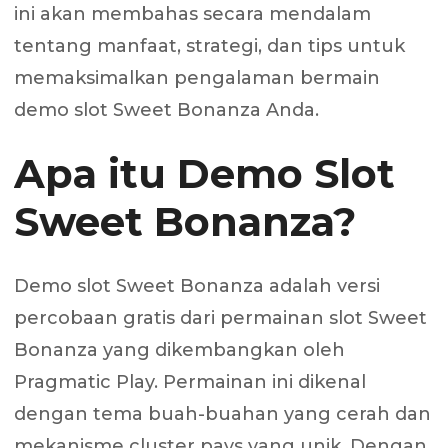
ini akan membahas secara mendalam
tentang manfaat, strategi, dan tips untuk
memaksimalkan pengalaman bermain
demo slot Sweet Bonanza Anda.
Apa itu Demo Slot
Sweet Bonanza?
Demo slot Sweet Bonanza adalah versi
percobaan gratis dari permainan slot Sweet
Bonanza yang dikembangkan oleh
Pragmatic Play. Permainan ini dikenal
dengan tema buah-buahan yang cerah dan
mekanisme cluster pays yang unik. Dengan