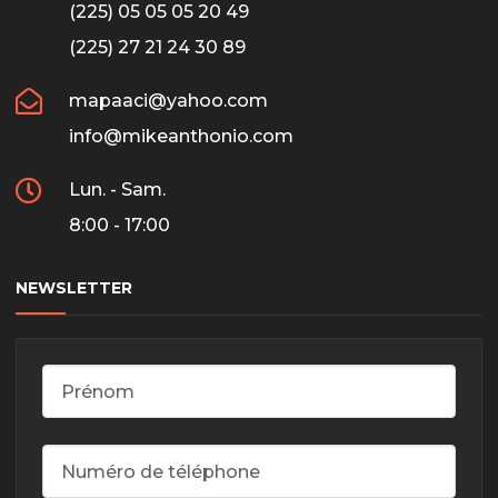
(225) 05 05 05 20 49
(225) 27 21 24 30 89
mapaaci@yahoo.com
info@mikeanthonio.com
Lun. - Sam.
8:00 - 17:00
NEWSLETTER