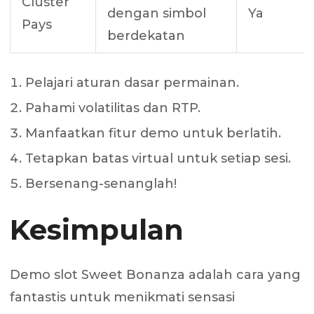
Cluster
dengan simbol
Ya
Pays
berdekatan
Pelajari aturan dasar permainan.
Pahami volatilitas dan RTP.
Manfaatkan fitur demo untuk berlatih.
Tetapkan batas virtual untuk setiap sesi.
Bersenang-senanglah!
Kesimpulan
Demo slot Sweet Bonanza adalah cara yang
fantastis untuk menikmati sensasi