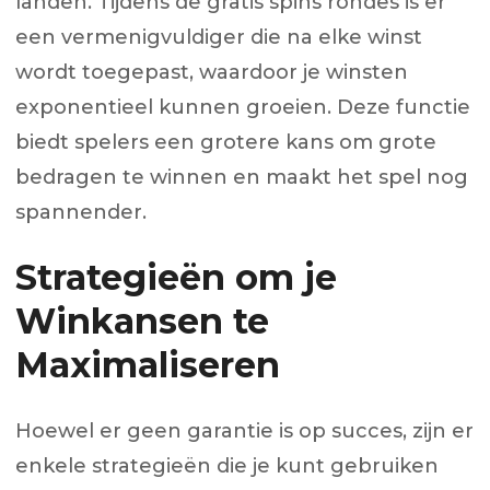
landen. Tijdens de gratis spins rondes is er
een vermenigvuldiger die na elke winst
wordt toegepast, waardoor je winsten
exponentieel kunnen groeien. Deze functie
biedt spelers een grotere kans om grote
bedragen te winnen en maakt het spel nog
spannender.
Strategieën om je
Winkansen te
Maximaliseren
Hoewel er geen garantie is op succes, zijn er
enkele strategieën die je kunt gebruiken