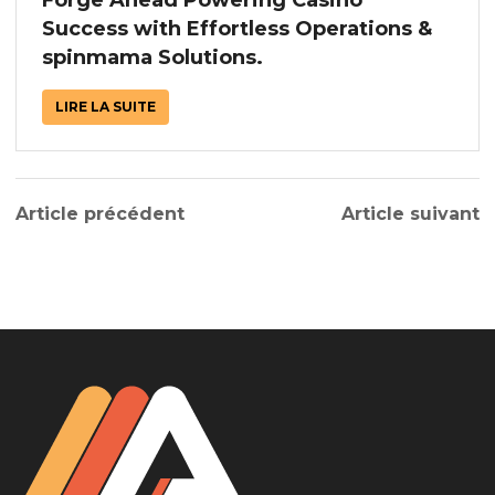
Forge Ahead Powering Casino
Success with Effortless Operations &
spinmama Solutions.
LIRE LA SUITE
Article précédent
Article suivant