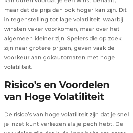
kan duren voordat je een winst behaalt,
maar dat de prijs dan ook hoger kan zijn. Dit
in tegenstelling tot lage volatiliteit, waarbij
winsten vaker voorkomen, maar over het
algemeen kleiner zijn. Spelers die op zoek
zijn naar grotere prijzen, geven vaak de
voorkeur aan gokautomaten met hoge
volatiliteit.
Risico’s en Voordelen
van Hoge Volatiliteit
De risico’s van hoge volatiliteit zijn dat je snel
je inzet kunt verliezen als je pech hebt. De