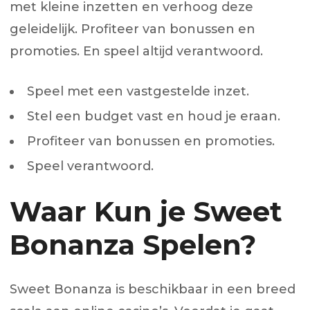
met kleine inzetten en verhoog deze
geleidelijk. Profiteer van bonussen en
promoties. En speel altijd verantwoord.
Speel met een vastgestelde inzet.
Stel een budget vast en houd je eraan.
Profiteer van bonussen en promoties.
Speel verantwoord.
Waar Kun je Sweet
Bonanza Spelen?
Sweet Bonanza is beschikbaar in een breed