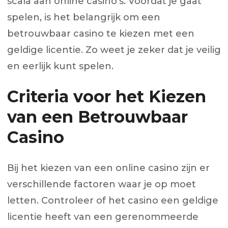
scala aan online casino’s. Voordat je gaat
spelen, is het belangrijk om een
betrouwbaar casino te kiezen met een
geldige licentie. Zo weet je zeker dat je veilig
en eerlijk kunt spelen.
Criteria voor het Kiezen
van een Betrouwbaar
Casino
Bij het kiezen van een online casino zijn er
verschillende factoren waar je op moet
letten. Controleer of het casino een geldige
licentie heeft van een gerenommeerde