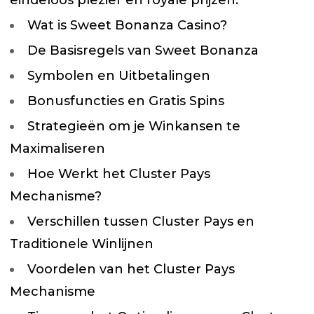
eindeloos plezier en royale prijzen.
Wat is Sweet Bonanza Casino?
De Basisregels van Sweet Bonanza
Symbolen en Uitbetalingen
Bonusfuncties en Gratis Spins
Strategieën om je Winkansen te
Maximaliseren
Hoe Werkt het Cluster Pays
Mechanisme?
Verschillen tussen Cluster Pays en
Traditionele Winlijnen
Voordelen van het Cluster Pays
Mechanisme