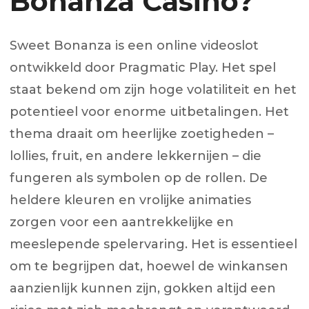
Bonanza Casino?
Sweet Bonanza is een online videoslot
ontwikkeld door Pragmatic Play. Het spel
staat bekend om zijn hoge volatiliteit en het
potentieel voor enorme uitbetalingen. Het
thema draait om heerlijke zoetigheden –
lollies, fruit, en andere lekkernijen – die
fungeren als symbolen op de rollen. De
heldere kleuren en vrolijke animaties
zorgen voor een aantrekkelijke en
meeslepende spelervaring. Het is essentieel
om te begrijpen dat, hoewel de winkansen
aanzienlijk kunnen zijn, gokken altijd een