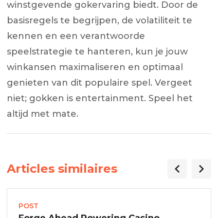
winstgevende gokervaring biedt. Door de
basisregels te begrijpen, de volatiliteit te
kennen en een verantwoorde
speelstrategie te hanteren, kun je jouw
winkansen maximaliseren en optimaal
genieten van dit populaire spel. Vergeet
niet; gokken is entertainment. Speel het
altijd met mate.
Articles similaires
POST