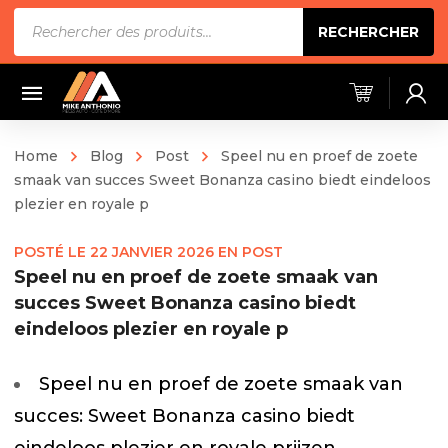
Recherche
RECHERCHER
de
produits
Home
Blog
Post
Speel nu en proef de zoete
smaak van succes Sweet Bonanza casino biedt eindeloos
plezier en royale p
POSTÉ LE
22 JANVIER 2026
EN
POST
Speel nu en proef de zoete smaak van
succes Sweet Bonanza casino biedt
eindeloos plezier en royale p
Speel nu en proef de zoete smaak van
succes: Sweet Bonanza casino biedt