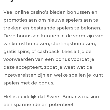
Veel online casino’s bieden bonussen en
promoties aan om nieuwe spelers aan te
trekken en bestaande spelers te belonen.
Deze bonussen kunnen in de vorm zijn van
welkomstbonussen, stortingsbonussen,
gratis spins, of cashback. Lees altijd de
voorwaarden van een bonus voordat je
deze accepteert, zodat je weet wat de
inzetvereisten zijn en welke spellen je kunt
spelen met de bonus.
Het is duidelijk dat Sweet Bonanza casino
een spannende en potentieel