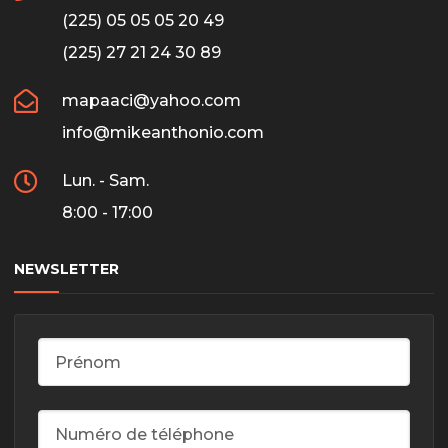
(225) 05 05 05 20 49
(225) 27 21 24 30 89
mapaaci@yahoo.com
info@mikeanthonio.com
Lun. - Sam.
8:00 - 17:00
NEWSLETTER