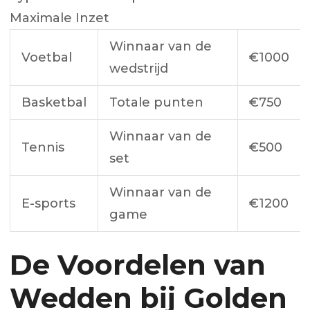
Maximale Inzet
Winnaar van de
Voetbal
€1000
wedstrijd
Basketbal
Totale punten
€750
Winnaar van de
Tennis
€500
set
Winnaar van de
E-sports
€1200
game
De Voordelen van
Wedden bij Golden