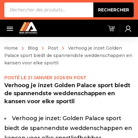
Recherche
RECHERCHER
de
produits
Home
Blog
Post
Verhoog je inzet Golden
Palace sport biedt de spannendste weddenschappen en
kansen voor elke sportli
POSTÉ LE
21 JANVIER 2026
EN
POST
Verhoog je inzet Golden Palace sport biedt
de spannendste weddenschappen en
kansen voor elke sportli
Verhoog je inzet: Golden Palace sport
biedt de spannendste weddenschappen en