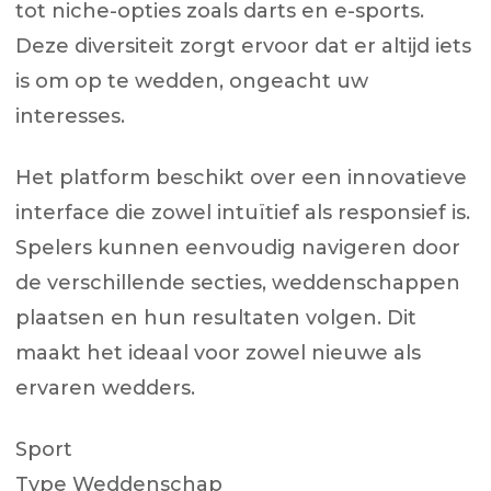
tot niche-opties zoals darts en e-sports.
Deze diversiteit zorgt ervoor dat er altijd iets
is om op te wedden, ongeacht uw
interesses.
Het platform beschikt over een innovatieve
interface die zowel intuïtief als responsief is.
Spelers kunnen eenvoudig navigeren door
de verschillende secties, weddenschappen
plaatsen en hun resultaten volgen. Dit
maakt het ideaal voor zowel nieuwe als
ervaren wedders.
Sport
Type Weddenschap