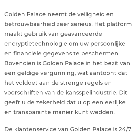
Golden Palace neemt de veiligheid en
betrouwbaarheid zeer serieus. Het platform
maakt gebruik van geavanceerde
encryptietechnologie om uw persoonlijke
en financiële gegevens te beschermen.
Bovendien is Golden Palace in het bezit van
een geldige vergunning, wat aantoont dat
het voldoet aan de strenge regels en
voorschriften van de kansspelindustrie. Dit
geeft u de zekerheid dat u op een eerlijke
en transparante manier kunt wedden.
De klantenservice van Golden Palace is 24/7