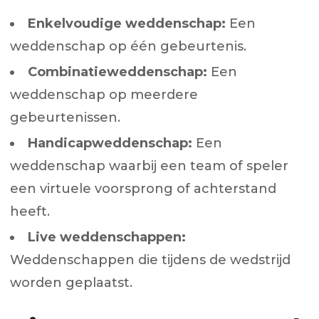
Enkelvoudige weddenschap:
Een
weddenschap op één gebeurtenis.
Combinatieweddenschap:
Een
weddenschap op meerdere
gebeurtenissen.
Handicapweddenschap:
Een
weddenschap waarbij een team of speler
een virtuele voorsprong of achterstand
heeft.
Live weddenschappen:
Weddenschappen die tijdens de wedstrijd
worden geplaatst.