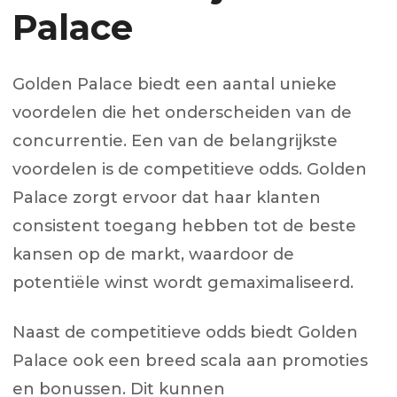
Palace
Golden Palace biedt een aantal unieke
voordelen die het onderscheiden van de
concurrentie. Een van de belangrijkste
voordelen is de competitieve odds. Golden
Palace zorgt ervoor dat haar klanten
consistent toegang hebben tot de beste
kansen op de markt, waardoor de
potentiële winst wordt gemaximaliseerd.
Naast de competitieve odds biedt Golden
Palace ook een breed scala aan promoties
en bonussen. Dit kunnen