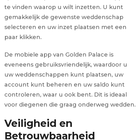
te vinden waarop u wilt inzetten. U kunt
gemakkelijk de gewenste weddenschap
selecteren en uw inzet plaatsen met een
paar klikken.
De mobiele app van Golden Palace is
eveneens gebruiksvriendelijk, waardoor u
uw weddenschappen kunt plaatsen, uw
account kunt beheren en uw saldo kunt
controleren, waar u ook bent. Dit is ideaal
voor diegenen die graag onderweg wedden.
Veiligheid en
Betrouwbaarheid