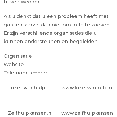
blijven wedden.
Als u denkt dat u een probleem heeft met
gokken, aarzel dan niet om hulp te zoeken.
Er zijn verschillende organisaties die u
kunnen ondersteunen en begeleiden.
Organisatie
Website
Telefoonnummer
Loket van hulp
www.loketvanhulp.nl
Zelfhulpkansen.nl
www.zelfhulpkansen.n