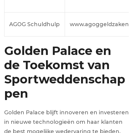
AGOG Schuldhulp
www.agoggeldzaken.n
Golden Palace en
de Toekomst van
Sportweddenschap
pen
Golden Palace blijft innoveren en investeren
in nieuwe technologieën om haar klanten
de best mogelijke wedervaring te bieden.