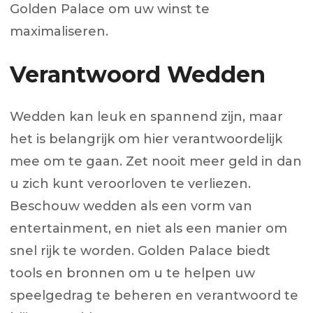
Golden Palace om uw winst te
maximaliseren.
Verantwoord Wedden
Wedden kan leuk en spannend zijn, maar
het is belangrijk om hier verantwoordelijk
mee om te gaan. Zet nooit meer geld in dan
u zich kunt veroorloven te verliezen.
Beschouw wedden als een vorm van
entertainment, en niet als een manier om
snel rijk te worden. Golden Palace biedt
tools en bronnen om u te helpen uw
speelgedrag te beheren en verantwoord te