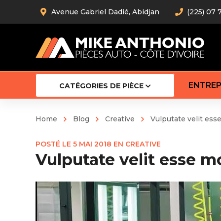
Avenue Gabriel Dadié, Abidjan
(225) 07 
ENTREP
CATÉGORIES DE PIÈCE
Home
Blog
Creative
Vulputate velit ess
Amortiss
POSTÉ LE
5 MAI 2018
EN
CREATIVE
Barre stab
Vulputate velit esse m
Barre d’
Robot
Bras com
Cardan
Crémaill
Silentblo
Rotules d