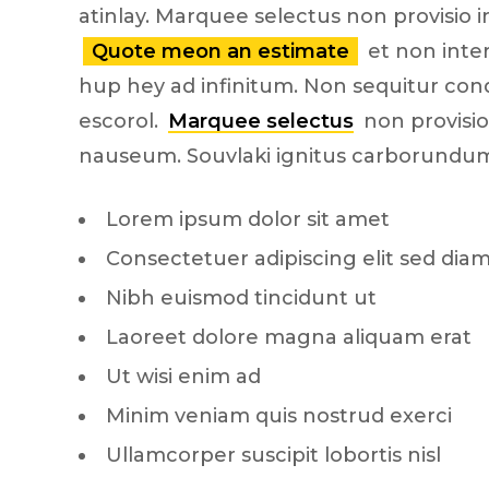
atinlay. Marquee selectus non provisio 
Quote meon an estimate
et non inter
hup hey ad infinitum. Non sequitur con
escorol.
Marquee selectus
non provisio
nauseum. Souvlaki ignitus carborundu
Lorem ipsum dolor sit amet
Consectetuer adipiscing elit sed dia
Nibh euismod tincidunt ut
Laoreet dolore magna aliquam erat
Ut wisi enim ad
Minim veniam quis nostrud exerci
Ullamcorper suscipit lobortis nisl