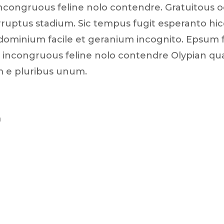
incongruous feline nolo contendre. Gratuitous o
ruptus stadium. Sic tempus fugit esperanto hic
dominium facile et geranium incognito. Epsum f
 incongruous feline nolo contendre Olypian quar
m e pluribus unum.
m