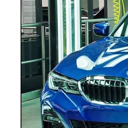
Silentblo
Silentblo
Pattes d
Tampon 
Tambour
Cylinder
Pistons l
Feu clig
Projecteu
Bague de 
Bague de
Calle laté
Culasse
Coussinet
Coussinet
Chaine de
Courroie 
Croisillon