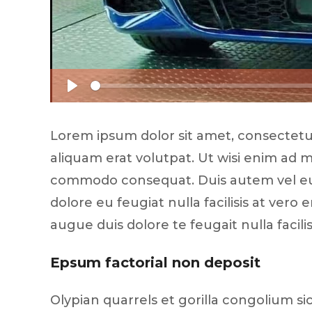
Injecteur
Joint de
Joint de
Joint de 
Kit d’em
Jeu de pi
P
Jeu de c
Joint de 
l
Tendeur
Lorem ipsum dolor sit amet, consectetu
a
Roulette
y
aliquam erat volutpat. Ut wisi enim ad mi
Ventilate
Pochette 
commodo consequat. Duis autem vel eum
Poulie de
dolore eu feugiat nulla facilisis at vero
Poulie de
Pompe à
augue duis dolore te feugait nulla facilis
Pompe à
Epsum factorial non deposit
Olypian quarrels et gorilla congolium s