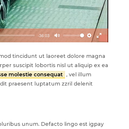
-36:03
M
S
E
u
e
n
smod tincidunt ut laoreet dolore magna
t
t
t
e
t
e
er suscipit lobortis nisl ut aliquip ex ea
i
r
esse molestie consequat
, vel illum
n
f
ndit praesent luptatum zzril delenit
g
u
s
l
l
s
c
pluribus unum. Defacto lingo est igpay
r