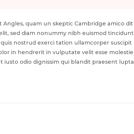
cat Angles, quam un skeptic Cambridge amico di
g elit, sed diam nonummy nibh euismod tincidun
quis nostrud exerci tation ullamcorper suscipit 
or in hendrerit in vulputate velit esse molestie
et iusto odio dignissim qui blandit praesent lupt