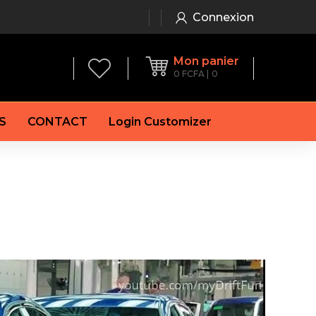
Connexion
Mon panier
0
FCFA
0
S
CONTACT
Login Customizer
 frein à main
Alternateur
e frein
Batterie
re
Démarreur
 de frein
Feu arrière
 frein
es de frein
laquettes de frein