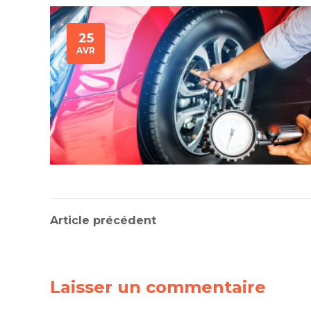
25
AVR
Article précédent
CREATIVE
Laisser un commentaire
Incongruous feline contendre
gratuitous