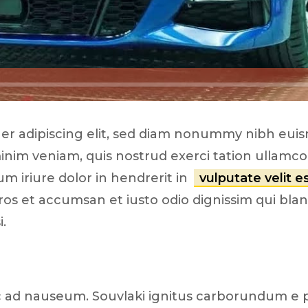
 segments
 soupape
Spi
brayage
stons
hemises
culasse
er adipiscing elit, sed diam nonummy nibh eui
nim veniam, quis nostrud exerci tation ullamcorp
ur
de joint
 iriure dolor in hendrerit in
vulputate velit 
 ventilateur
 eros et accumsan et iusto odio dignissim qui bla
 ventilateur
 eau
i.
 essence
ic ad nauseum. Souvlaki ignitus carborundum e 