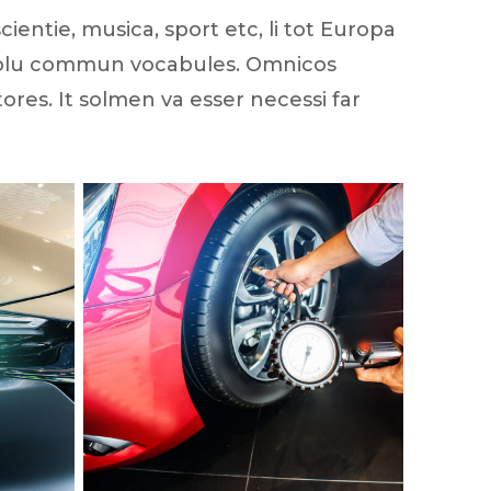
entie, musica, sport etc, li tot Europa
 li plu commun vocabules. Omnicos
tores. It solmen va esser necessi far