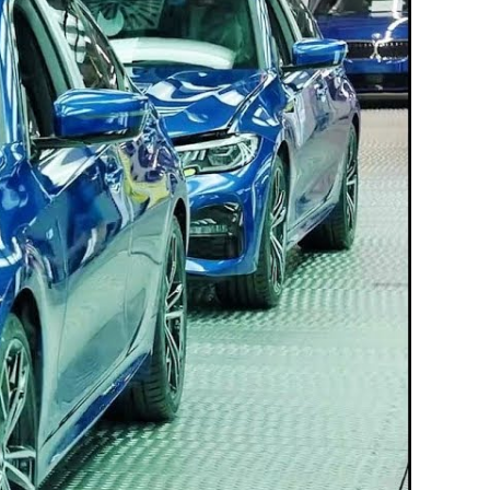
ux arrière
ux central
ncieux
u d’échappement
u d’échappement
d’échappement
d’échappement