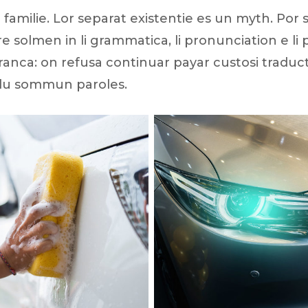
milie. Lor separat existentie es un myth. Por sci
fere solmen in li grammatica, li pronunciation e
 franca: on refusa continuar payar custosi traduc
plu sommun paroles.