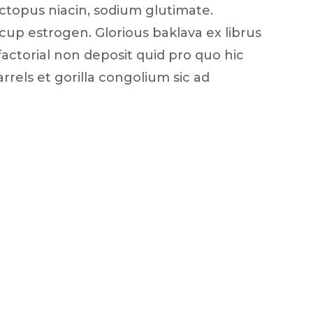
ctopus niacin, sodium glutimate.
e
cup estrogen. Glorious baklava ex librus
e
n
actorial non deposit quid pro quo hic
rels et gorilla congolium sic ad