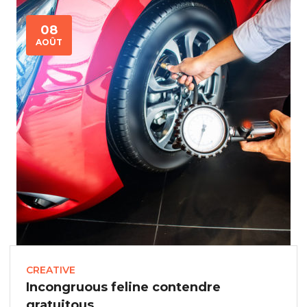
08
AOÛT
CREATIVE
Incongruous feline contendre
gratuitous