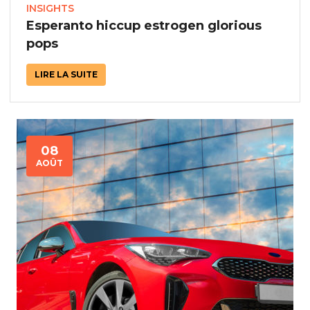
INSIGHTS
Esperanto hiccup estrogen glorious
pops
LIRE LA SUITE
08
AOÛT