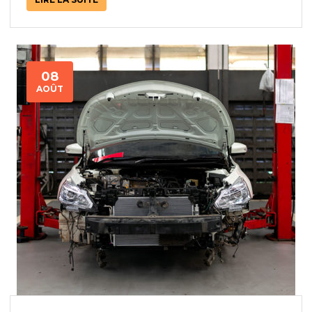
08
AOÛT