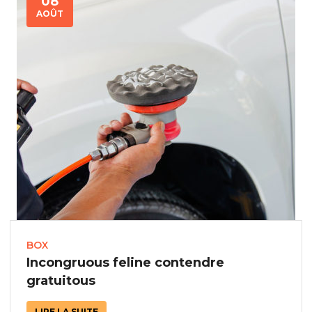
08
AOÛT
BOX
Incongruous feline contendre
gratuitous
LIRE LA SUITE