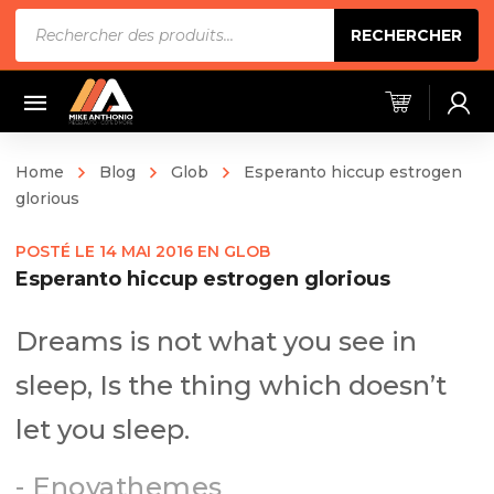
Recherche
RECHERCHER
de
produits
Home
Blog
Glob
Esperanto hiccup estrogen
glorious
POSTÉ LE
14 MAI 2016
EN
GLOB
Esperanto hiccup estrogen glorious
Dreams is not what you see in
sleep, Is the thing which doesn’t
let you sleep.
- Enovathemes