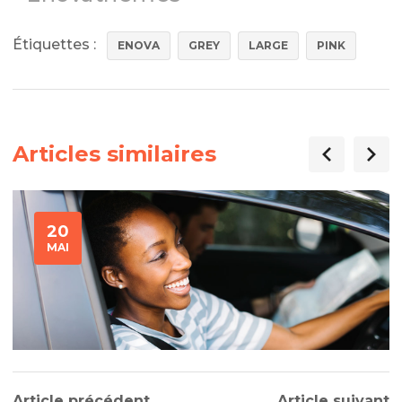
Étiquettes :
ENOVA
GREY
LARGE
PINK
Articles similaires
20
MAI
Article précédent
Article suivant