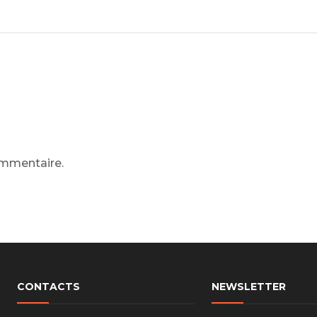
 segments
GLOB
 soupape
Spi
Esperanto hiccup estrogen
brayage
glorious
stons
hemises
LIRE LA SUITE
culasse
ommentaire.
ur
de joint
 ventilateur
 ventilateur
 eau
 essence
CONTACTS
NEWSLETTER