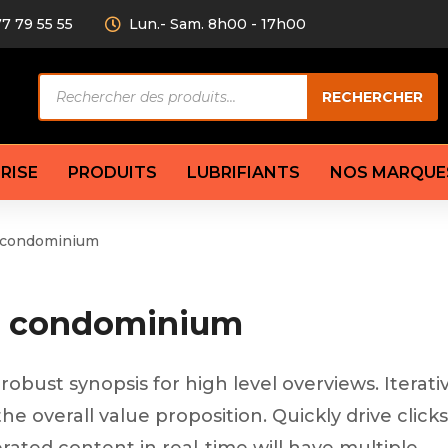
77 79 55 55
Lun.- Sam. 8h00 - 17h00
Recherche
RECHERCHER
de
produits
RISE
PRODUITS
LUBRIFIANTS
NOS MARQUE
r condominium
Câble de
eurs AV/AR
Bougie
Disque d
ilisatrice
Compresseur
Garnitu
ur condominium
accouplement
Condenseur
Flexible
Électrovanne
Huile de
plet
Évaporateur
Mâchoir
robust synopsis for high level overviews. Iterat
Mano
Jeu de p
ère
Thermostat d’eau
the overall value proposition. Quickly drive cli
cs amortisseur
Sonde de température
e bras