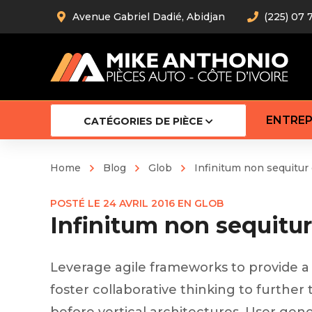
Avenue Gabriel Dadié, Abidjan
(225) 07 
ENTREP
CATÉGORIES DE PIÈCE
Home
Blog
Glob
Infinitum non sequitu
Amortiss
POSTÉ LE
24 AVRIL 2016
EN
GLOB
Barre stab
Infinitum non sequit
Barre d’
Robot
Bras com
Leverage agile frameworks to provide a 
Cardan
Crémaill
foster collaborative thinking to further 
Silentblo
Rotules d