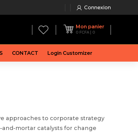
Connexion
Mon panier
0
FCFA
0
S
CONTACT
Login Customizer
 frein à main
Alternateur
e frein
Batterie
re
Démarreur
 de frein
Feu arrière
 frein
es de frein
ive approaches to corporate strategy
laquettes de frein
cks-and-mortar catalysts for change