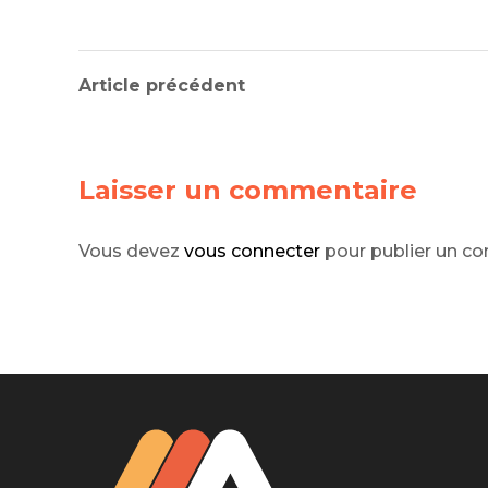
Injecteur
Joint de
Joint de
Article précédent
Joint de 
Kit d’em
Jeu de pi
Jeu de c
GLOB
Laisser un commentaire
Joint de 
Esperanto hiccup estrogen
Tendeur
glorious
Roulette
Vous devez
vous connecter
pour publier un c
Ventilate
LIRE LA SUITE
Pochette 
Poulie de
Poulie de
Pompe à
Pompe à