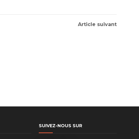
Article suivant
GLOB
Vulputate velit esse molestie
consequat
LIRE LA SUITE
SUIVEZ-NOUS SUR