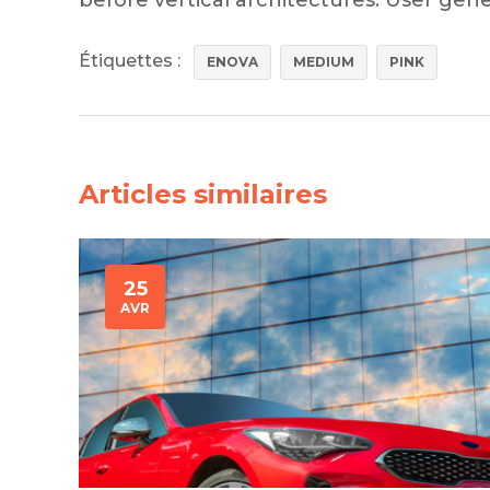
before vertical architectures. User gene
Silentblo
Silentblo
Étiquettes :
ENOVA
MEDIUM
PINK
Pattes d
Tampon 
Tambour
Articles similaires
Cylinder
Pistons l
Feu clig
Projecteu
25
Bague de 
AVR
Bague de
Calle laté
Culasse
Coussinet
Coussinet
Chaine de
Courroie 
Croisillon