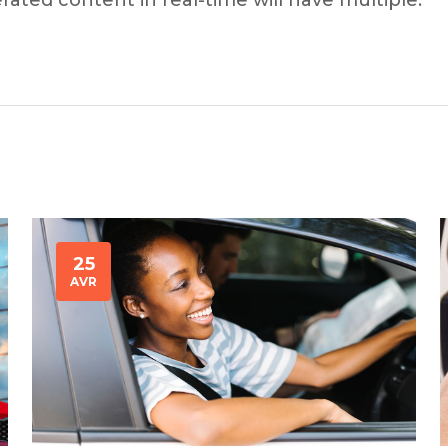
rated content in real-time will have multiple.
cs de bras
cs de palier
e moteur
amortisseur
s
 Heads
Débitmètre d’aire
Silencie
iners
Filtre à aire
Silencie
notant
Filtre à essence
Butée élastique de sile
r principal
Filtre à huile
25
Raccord de tuya
bielle
Filtre à gasoil
AVR
Raccord de tuya
 fusée
Filtre à gasoil
Tuyau 
rale
Filtre à pollen
Tuyau 
Filtre à pollen
 de bielle
Préfiltre
 de palier
 distribution
de distribution