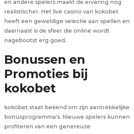
en andere spelers maakt de ervaring nog
realistischer. Het live casino van kokobet
heeft een geweldige selectie aan spellen en
daarnaast is de sfeer die online wordt
nagebootst erg goed.
Bonussen en
Promoties bij
kokobet
kokobet staat bekend om zijn aantrekkelijke
bonusprogramma’s. Nieuwe spelers kunnen
profiteren van een genereuze