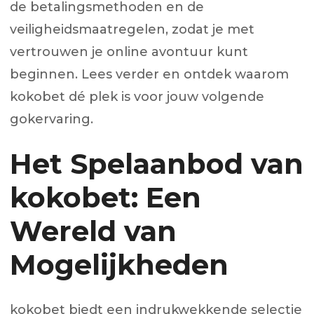
de betalingsmethoden en de
veiligheidsmaatregelen, zodat je met
vertrouwen je online avontuur kunt
beginnen. Lees verder en ontdek waarom
kokobet dé plek is voor jouw volgende
gokervaring.
Het Spelaanbod van
kokobet: Een
Wereld van
Mogelijkheden
kokobet biedt een indrukwekkende selectie