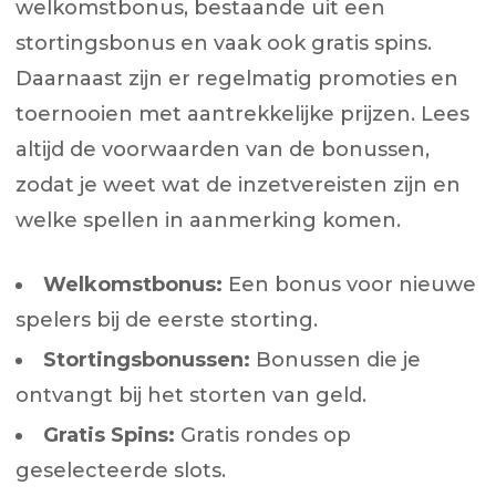
welkomstbonus, bestaande uit een
stortingsbonus en vaak ook gratis spins.
Daarnaast zijn er regelmatig promoties en
toernooien met aantrekkelijke prijzen. Lees
altijd de voorwaarden van de bonussen,
zodat je weet wat de inzetvereisten zijn en
welke spellen in aanmerking komen.
Welkomstbonus:
Een bonus voor nieuwe
spelers bij de eerste storting.
Stortingsbonussen:
Bonussen die je
ontvangt bij het storten van geld.
Gratis Spins:
Gratis rondes op
geselecteerde slots.