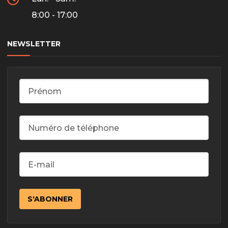
8:00 - 17:00
NEWSLETTER