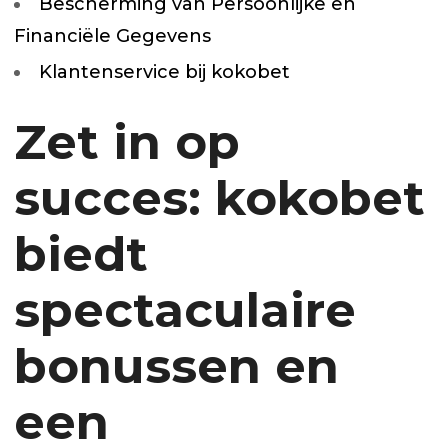
Bescherming van Persoonlijke en
Financiële Gegevens
Klantenservice bij kokobet
Zet in op
succes: kokobet
biedt
spectaculaire
bonussen en
een