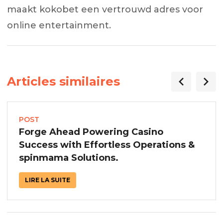
maakt kokobet een vertrouwd adres voor
online entertainment.
Articles similaires
POST
Forge Ahead Powering Casino
Success with Effortless Operations &
spinmama Solutions.
LIRE LA SUITE