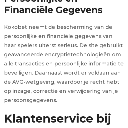
Financiële Gegevens
Kokobet neemt de bescherming van de
persoonlijke en financiële gegevens van
haar spelers uiterst serieus. De site gebruikt
geavanceerde encryptietechnologieën om
alle transacties en persoonlijke informatie te
beveiligen. Daarnaast wordt er voldaan aan
de AVG-wetgeving, waardoor je recht hebt
op inzage, correctie en verwijdering van je
persoonsgegevens.
Klantenservice bij