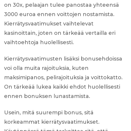
on 30x, pelaajan tulee panostaa yhteensä
3000 euroa ennen voittojen nostamista.
Kierrätysvaatimukset vaihtelevat
kasinoittain, joten on tärkeää vertailla eri
vaihtoehtoja huolellisesti.
Kierrätysvaatimusten lisäksi bonusehdoissa
voi olla muita rajoituksia, kuten
maksimipanos, pelirajoituksia ja voittokatto.
On tärkeää lukea kaikki ehdot huolellisesti
ennen bonuksen lunastamista.
Usein, mitä suurempi bonus, sitä
korkeammat kierrätysvaatimukset.