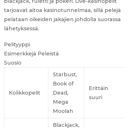
blackjack, ruletti ja pokeri. Live-kasinopelit
tarjoavat aitoa kasinotunnelmaa, sillä pelejä
pelataan oikeiden jakajien johdolla suorassa
lähetyksessä.
Pelityyppi
Esimerkkejä Peleistä
Suosio
Starbust,
Book of
Erittäin
Kolikkopelit
Dead,
suuri
Mega
Moolah
Blackjack,