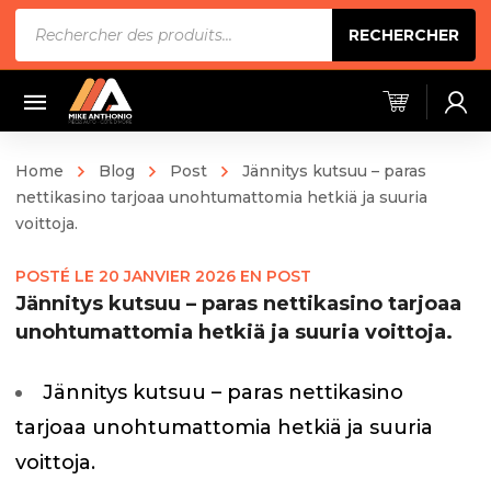
Recherche
RECHERCHER
de
produits
Home
Blog
Post
Jännitys kutsuu – paras
nettikasino tarjoaa unohtumattomia hetkiä ja suuria
voittoja.
POSTÉ LE
20 JANVIER 2026
EN
POST
Jännitys kutsuu – paras nettikasino tarjoaa
unohtumattomia hetkiä ja suuria voittoja.
Jännitys kutsuu – paras nettikasino
tarjoaa unohtumattomia hetkiä ja suuria
voittoja.