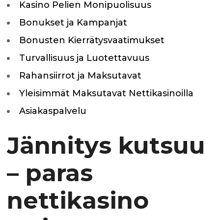
Kasino Pelien Monipuolisuus
Bonukset ja Kampanjat
Bonusten Kierrätysvaatimukset
Turvallisuus ja Luotettavuus
Rahansiirrot ja Maksutavat
Yleisimmät Maksutavat Nettikasinoilla
Asiakaspalvelu
Jännitys kutsuu
– paras
nettikasino