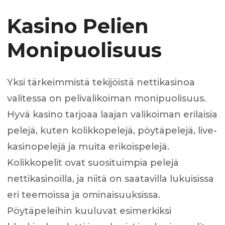
Kasino Pelien
Monipuolisuus
Yksi tärkeimmistä tekijöistä nettikasinoa
valitessa on pelivalikoiman monipuolisuus.
Hyvä kasino tarjoaa laajan valikoiman erilaisia
pelejä, kuten kolikkopelejä, pöytäpelejä, live-
kasinopelejä ja muita erikoispelejä.
Kolikkopelit ovat suosituimpia pelejä
nettikasinoilla, ja niitä on saatavilla lukuisissa
eri teemoissa ja ominaisuuksissa.
Pöytäpeleihin kuuluvat esimerkiksi