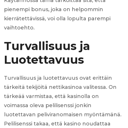
Käytännössä tämä tarkoittaa sitä, että
pienempi bonus, joka on helpommin
kierrätettävissä, voi olla lopulta parempi
vaihtoehto.
Turvallisuus ja
Luotettavuus
Turvallisuus ja luotettavuus ovat erittäin
tärkeitä tekijöitä nettikasinoa valitessa. On
tärkeää varmistaa, että kasinolla on
voimassa oleva pelilisenssi jonkin
luotettavan peliviranomaisen myöntämänä.
Pelilisenssi takaa, että kasino noudattaa