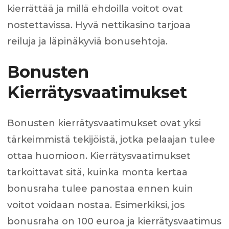
kierrättää ja millä ehdoilla voitot ovat
nostettavissa. Hyvä nettikasino tarjoaa
reiluja ja läpinäkyviä bonusehtoja.
Bonusten
Kierrätysvaatimukset
Bonusten kierrätysvaatimukset ovat yksi
tärkeimmistä tekijöistä, jotka pelaajan tulee
ottaa huomioon. Kierrätysvaatimukset
tarkoittavat sitä, kuinka monta kertaa
bonusraha tulee panostaa ennen kuin
voitot voidaan nostaa. Esimerkiksi, jos
bonusraha on 100 euroa ja kierrätysvaatimus