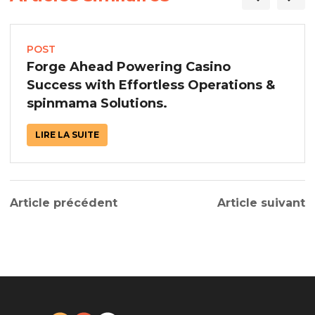
POST
Forge Ahead Powering Casino
Success with Effortless Operations &
spinmama Solutions.
LIRE LA SUITE
Article précédent
Article suivant