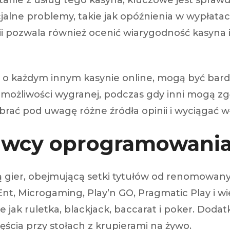
anie z usług tego kasyna, kluczowe jest sprawdz
alne problemy, takie jak opóźnienia w wypłatac
ii pozwala również ocenić wiarygodność kasyna 
k i o każdym innym kasynie online, mogą być ba
 możliwości wygranej, podczas gdy inni mogą z
brać pod uwagę różne źródła opinii i wyciągać w
stawcy oprogramowani
eką gier, obejmującą setki tytułów od renomow
nt, Microgaming, Play’n GO, Pragmatic Play i w
ie jak ruletka, blackjack, baccarat i poker. Dod
cia przy stołach z krupierami na żywo.