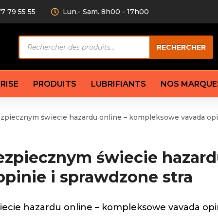
77 79 55 55
Lun.- Sam. 8h00 - 17h00
Recherche
RECHERCHER
de
produits
RISE
PRODUITS
LUBRIFIANTS
NOS MARQUE
ezpiecznym świecie hazardu online – kompleksowe vavada opi
Câble de
eurs AV/AR
Bougie
Disque d
ilisatrice
Compresseur
Garnitu
ezpiecznym świecie hazardu
accouplement
Condenseur
Flexible
Électrovanne
Huile de
pinie i sprawdzone stra
plet
Évaporateur
Mâchoir
Mano
Jeu de p
ère
Thermostat d’eau
ecie hazardu online – kompleksowe vavada opini
cs amortisseur
Sonde de température
e bras