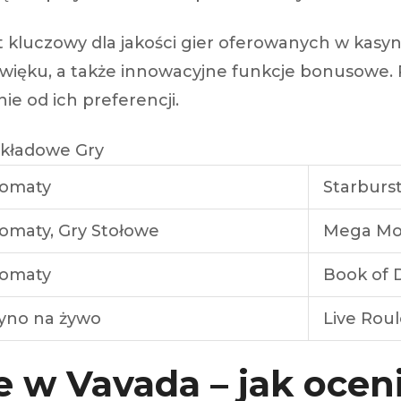
kluczowy dla jakości gier oferowanych w kasy
i dźwięku, a także innowacyjne funkcje bonusow
ie od ich preferencji.
kładowe Gry
omaty
Starburs
omaty, Gry Stołowe
Mega Moo
omaty
Book of 
yno na żywo
Live Roul
 w Vavada – jak ocen