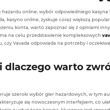
 segments
ę hazardu online, wybór odpowiedniego kasyna 
 soupape
da, kasyno online, zyskuje coraz większą popula
Spi
brayage
łożeniu konta, warto zapoznać się z opiniami in
stons
kuł ma na celu przedstawienie kompleksowych
vav
hemises
culasse
, czy Vavada odpowiada na potrzeby i oczekiwan
ur
de joint
i dlaczego warto zwr
 ventilateur
 ventilateur
 eau
 essence
eruje szeroki wybór gier hazardowych, w tym au
rakteryzuje się nowoczesnym interfejsem, co u