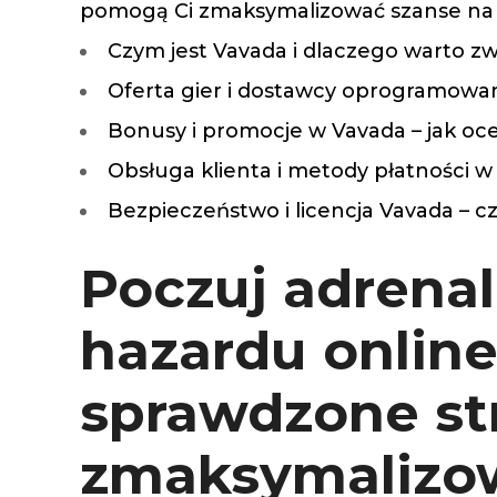
pomogą Ci zmaksymalizować szanse na
Silentblo
Silentblo
Czym jest Vavada i dlaczego warto z
Pattes d
Oferta gier i dostawcy oprogramowa
Tampon 
Tambour
Bonusy i promocje w Vavada – jak oce
Obsługa klienta i metody płatności w
Bezpieczeństwo i licencja Vavada – 
Cylinder
Pistons l
Feu clig
Poczuj adrena
Projecteu
Bague de 
hazardu online
Bague de
Calle laté
Culasse
sprawdzone str
Coussinet
Coussinet
Chaine de
zmaksymalizow
Courroie 
Croisillon