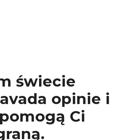
ux arrière
ux central
m świecie
ncieux
u d’échappement
u d’échappement
avada opinie i
d’échappement
d’échappement
e pomogą Ci
graną.