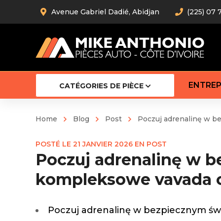
Avenue Gabriel Dadié, Abidjan
(225) 07 
ENTREP
CATÉGORIES DE PIÈCE
Home
Blog
Post
Poczuj adrenalinę w b
Amortiss
POSTÉ LE
21 JANVIER 2026
EN
POST
Barre stab
Poczuj adrenalinę w b
Barre d’
Robot
kompleksowe vavada o
Bras com
Cardan
Crémaill
Poczuj adrenalinę w bezpiecznym świ
Silentblo
Rotules d