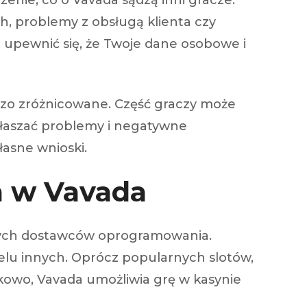
enie, co o Vavada sądzą inni gracze.
h, problemy z obsługą klienta czy
i upewnić się, że Twoje dane osobowe i
rdzo zróżnicowane. Część graczy może
głaszać problemy i negatywne
łasne wnioski.
a w Vavada
anych dostawców oprogramowania.
ielu innych. Oprócz popularnych slotów,
atkowo, Vavada umożliwia grę w kasynie