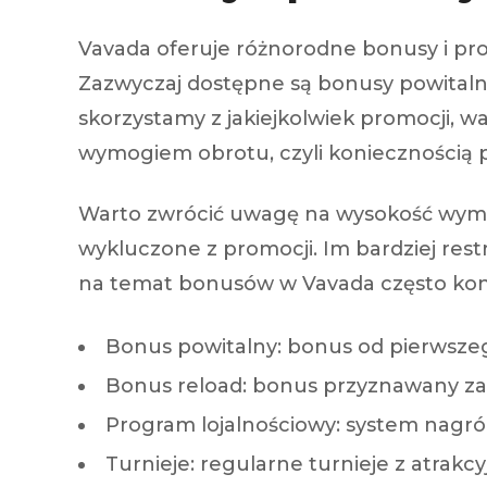
Vavada oferuje różnorodne bonusy i pro
Zazwyczaj dostępne są bonusy powitaln
skorzystamy z jakiejkolwiek promocji, wa
wymogiem obrotu, czyli koniecznością p
Warto zwrócić uwagę na wysokość wymog
wykluczone z promocji. Im bardziej res
na temat bonusów w Vavada często konce
Bonus powitalny: bonus od pierwsze
Bonus reload: bonus przyznawany za 
Program lojalnościowy: system nagród 
Turnieje: regularne turnieje z atrak