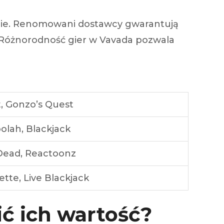
nie. Renomowani dostawcy gwarantują
e. Różnorodność gier w Vavada pozwala
t, Gonzo’s Quest
lah, Blackjack
Dead, Reactoonz
ette, Live Blackjack
ić ich wartość?