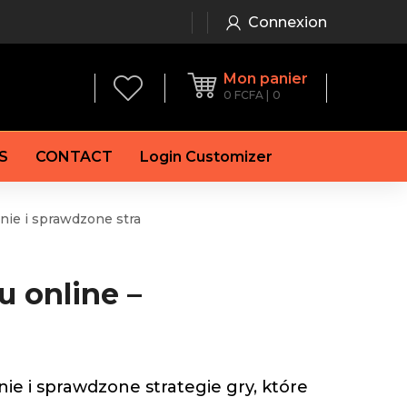
Connexion
Mon panier
0
FCFA
0
S
CONTACT
Login Customizer
nie i sprawdzone stra
 frein à main
Alternateur
e frein
Batterie
re
Démarreur
 online –
 de frein
Feu arrière
 frein
es de frein
laquettes de frein
e i sprawdzone strategie gry, które