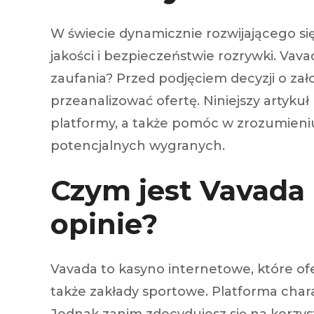
Injecteur
Joint de
W świecie dynamicznie rozwijającego si
Joint de
jakości i bezpieczeństwie rozrywki. Vava
Joint de 
Kit d’em
zaufania? Przed podjęciem decyzji o za
Jeu de pi
przeanalizować ofertę. Niniejszy arty
Jeu de c
Joint de 
platformy, a także pomóc w zrozumieniu
Tendeur
potencjalnych wygranych.
Roulette
Ventilate
Pochette 
Czym jest Vavada 
Poulie de
Poulie de
opinie?
Pompe à
Pompe à
Vavada to kasyno internetowe, które of
także zakłady sportowe. Platforma cha