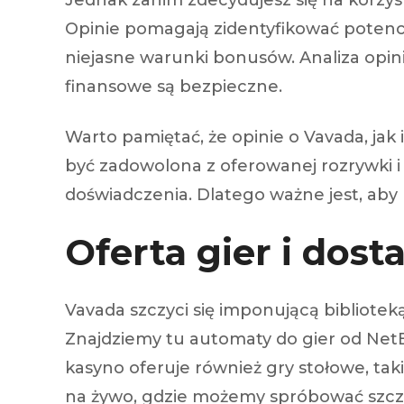
Jednak zanim zdecydujesz się na korzyst
Opinie pomagają zidentyfikować potencj
niejasne warunki bonusów. Analiza opin
finansowe są bezpieczne.
Warto pamiętać, że opinie o Vavada, ja
być zadowolona z oferowanej rozrywki i
doświadczenia. Dlatego ważne jest, aby 
Oferta gier i do
Vavada szczyci się imponującą bibliot
Znajdziemy tu automaty do gier od NetE
kasyno oferuje również gry stołowe, tak
na żywo, gdzie możemy spróbować szczęś