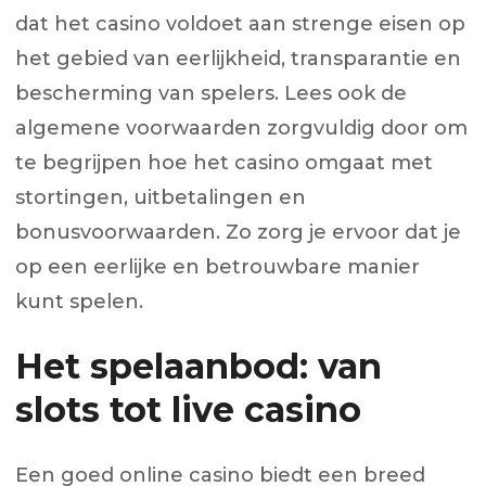
dat het casino voldoet aan strenge eisen op
het gebied van eerlijkheid, transparantie en
bescherming van spelers. Lees ook de
algemene voorwaarden zorgvuldig door om
te begrijpen hoe het casino omgaat met
stortingen, uitbetalingen en
bonusvoorwaarden. Zo zorg je ervoor dat je
op een eerlijke en betrouwbare manier
kunt spelen.
Het spelaanbod: van
slots tot live casino
Een goed online casino biedt een breed