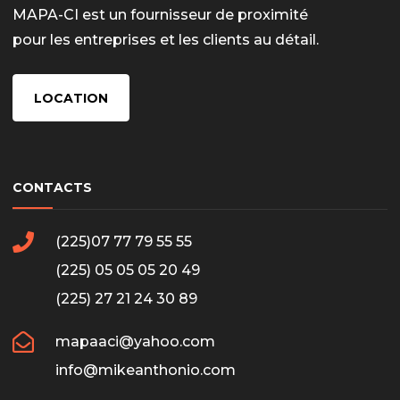
MAPA-CI est un fournisseur de proximité
pour les entreprises et les clients au détail.
LOCATION
CONTACTS
(225)07 77 79 55 55
(225) 05 05 05 20 49
(225) 27 21 24 30 89
mapaaci@yahoo.com
info@mikeanthonio.com