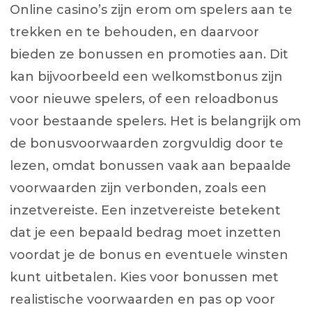
Online casino’s zijn erom om spelers aan te
trekken en te behouden, en daarvoor
bieden ze bonussen en promoties aan. Dit
kan bijvoorbeeld een welkomstbonus zijn
voor nieuwe spelers, of een reloadbonus
voor bestaande spelers. Het is belangrijk om
de bonusvoorwaarden zorgvuldig door te
lezen, omdat bonussen vaak aan bepaalde
voorwaarden zijn verbonden, zoals een
inzetvereiste. Een inzetvereiste betekent
dat je een bepaald bedrag moet inzetten
voordat je de bonus en eventuele winsten
kunt uitbetalen. Kies voor bonussen met
realistische voorwaarden en pas op voor