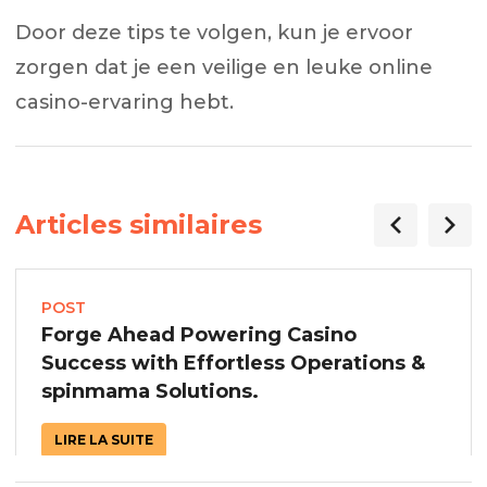
Door deze tips te volgen, kun je ervoor
zorgen dat je een veilige en leuke online
casino-ervaring hebt.
Articles similaires
POST
Forge Ahead Powering Casino
Success with Effortless Operations &
spinmama Solutions.
LIRE LA SUITE