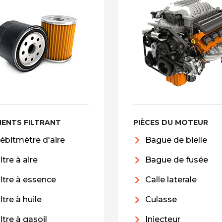
MENTS FILTRANT
PIÈCES DU MOTEUR
ébitmètre d'aire
Bague de bielle
iltre à aire
Bague de fusée
iltre à essence
Calle laterale
iltre à huile
Culasse
iltre à gasoil
Injecteur