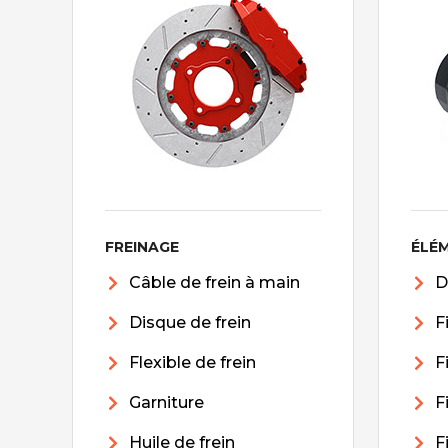
FREINAGE
ÉLÉ
Câble de frein à main
D
Disque de frein
F
Flexible de frein
F
Garniture
F
Huile de frein
F