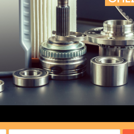
cs de bras
cs de palier
e moteur
amortisseur
s
 Heads
Débitmètre d’aire
Silencie
iners
Filtre à aire
Silencie
notant
Filtre à essence
Butée élastique de sile
r principal
Filtre à huile
Raccord de tuya
bielle
Filtre à gasoil
Raccord de tuya
 fusée
Filtre à gasoil
Tuyau 
rale
Filtre à pollen
Tuyau 
Filtre à pollen
 de bielle
Préfiltre
 de palier
 distribution
de distribution