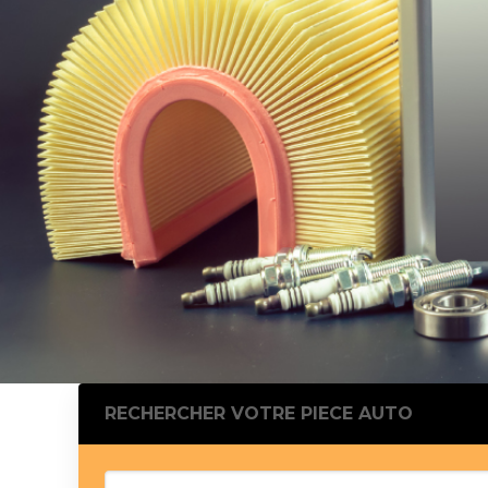
Silentblo
Silentblo
Pattes d
Tampon 
Tambour
Cylinder
Pistons l
Feu clig
Projecteu
Bague de 
Bague de
Calle laté
Culasse
Coussinet
RECHERCHER VOTRE PIECE AUTO
Coussinet
Chaine de
Courroie 
Croisillon