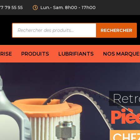
77 79 55 55
Lun.- Sam. 8h00 - 17h00
Recherche
RECHERCHER
de
produits
RISE
PRODUITS
LUBRIFIANTS
NOS MARQUE
Câble de
eurs AV/AR
Bougie
Disque d
ilisatrice
Compresseur
Retr
Garnitu
accouplement
Condenseur
Flexible
Électrovanne
Piè
Huile de
plet
Évaporateur
Mâchoir
Mano
Jeu de p
ère
Thermostat d’eau
C
H
E
cs amortisseur
Sonde de température
e bras