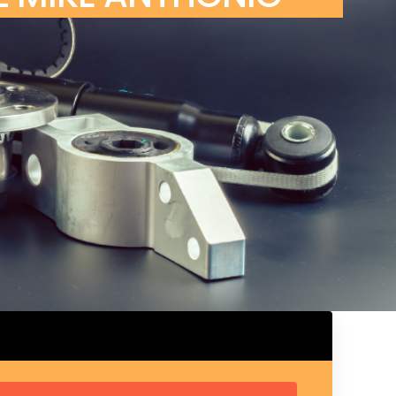
ux arrière
ux central
ncieux
u d’échappement
u d’échappement
d’échappement
d’échappement