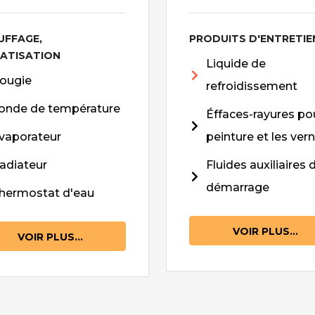
UFFAGE,
PRODUITS D'ENTRETIE
MATISATION
Liquide de
ougie
refroidissement
onde de température
Éffaces-rayures pou
vaporateur
peinture et les vern
adiateur
Fluides auxiliaires 
démarrage
hermostat d'eau
VOIR PLUS...
VOIR PLUS...