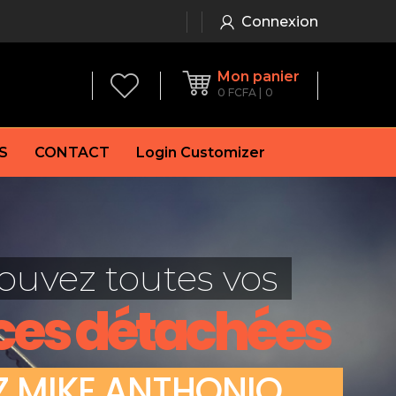
Connexion
Mon panier
0
FCFA
0
S
CONTACT
Login Customizer
 frein à main
Alternateur
e frein
Batterie
ouvez toutes vos
re
Démarreur
 de frein
Feu arrière
ces détachées
 frein
es de frein
laquettes de frein
Z
M
I
K
E
A
N
T
H
O
N
I
O