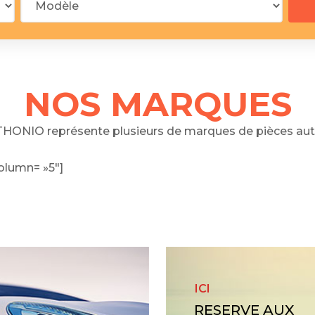
 segments
 soupape
Spi
brayage
stons
NOS MARQUES
hemises
culasse
HONIO représente plusieurs de marques de pièces aut
ur
olumn= »5″]
de joint
 ventilateur
 ventilateur
 eau
 essence
ICI
RESERVE AUX