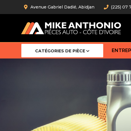
Avenue Gabriel Dadié, Abidjan
(225) 07 
ENTREP
CATÉGORIES DE PIÈCE
Amortiss
Barre stab
Barre d’
Robot
Bras com
Cardan
Crémaill
Silentblo
Rotules d