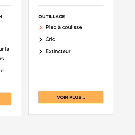
N
OUTILLAGE
Pied à coulisse
Cric
r la
Extincteur
is
de
VOIR PLUS...