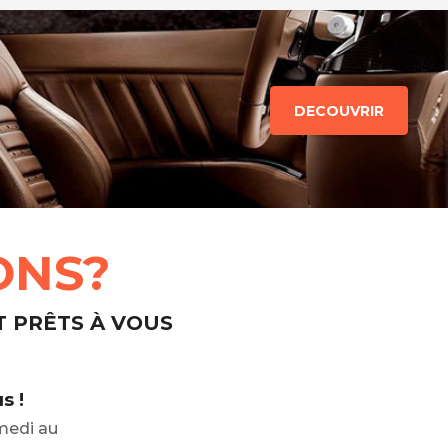
DECOUVRIR
ONS?
T PRÊTS À VOUS
s !
medi au