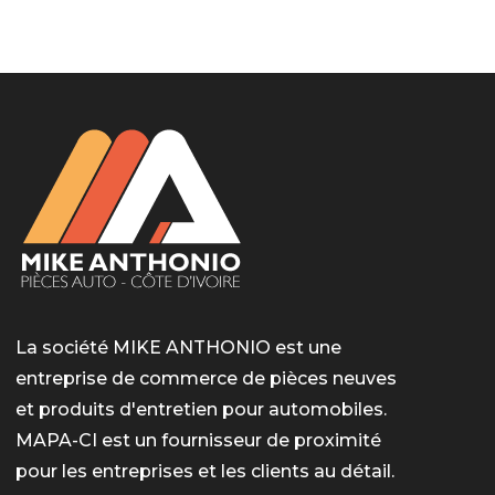
LotoMart
Бай Лото
escort barcelone
https://intimaties.net/es/category/woman-used-
eros houston
albanianescort
escorte ts paris
мелбет вход
мелбет вход
valor bet India
casino vox
Quickwin kod promocyjny
alvynn
alvynn
underwear/woman-used-panties/woman-indian-
used-panties-es/
La société MIKE ANTHONIO est une
entreprise de commerce de pièces neuves
et produits d'entretien pour automobiles.
MAPA-CI est un fournisseur de proximité
pour les entreprises et les clients au détail.