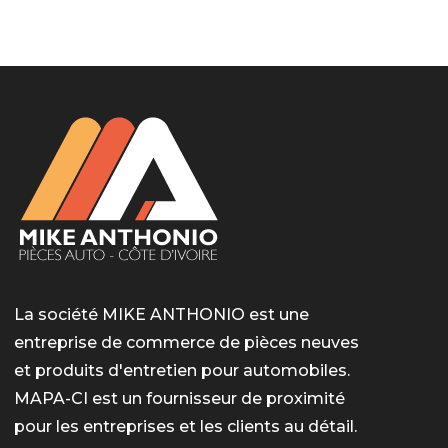
LotoMart
Бай Лото
escort barcelone
https://intimaties.net/es/category/woman-used-
eros houston
albanianescort
escorte ts paris
мелбет вход
мелбет вход
valor bet India
casino vox
Quickwin kod promocyjny
alvynn
alvynn
underwear/woman-used-panties/woman-indian-
used-panties-es/
La société MIKE ANTHONIO est une
entreprise de commerce de pièces neuves
et produits d'entretien pour automobiles.
MAPA-CI est un fournisseur de proximité
pour les entreprises et les clients au détail.