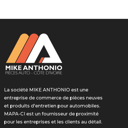
LotoMart
Бай Лото
escort barcelone
https://intimaties.net/es/category/woman-used-
eros houston
albanianescort
escorte ts paris
мелбет вход
мелбет вход
valor bet India
casino vox
Quickwin kod promocyjny
alvynn
alvynn
underwear/woman-used-panties/woman-indian-
used-panties-es/
La société MIKE ANTHONIO est une
entreprise de commerce de pièces neuves
et produits d'entretien pour automobiles.
MAPA-CI est un fournisseur de proximité
pour les entreprises et les clients au détail.