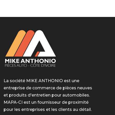
LotoMart
Бай Лото
escort barcelone
https://intimaties.net/es/category/woman-used-
eros houston
albanianescort
escorte ts paris
мелбет вход
мелбет вход
valor bet India
casino vox
Quickwin kod promocyjny
alvynn
alvynn
underwear/woman-used-panties/woman-indian-
used-panties-es/
La société MIKE ANTHONIO est une
entreprise de commerce de pièces neuves
et produits d'entretien pour automobiles.
MAPA-CI est un fournisseur de proximité
pour les entreprises et les clients au détail.