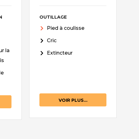
N
OUTILLAGE
Pied à coulisse
Cric
r la
Extincteur
is
de
VOIR PLUS...