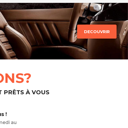
DECOUVRIR
ONS?
T PRÊTS À VOUS
s !
medi au