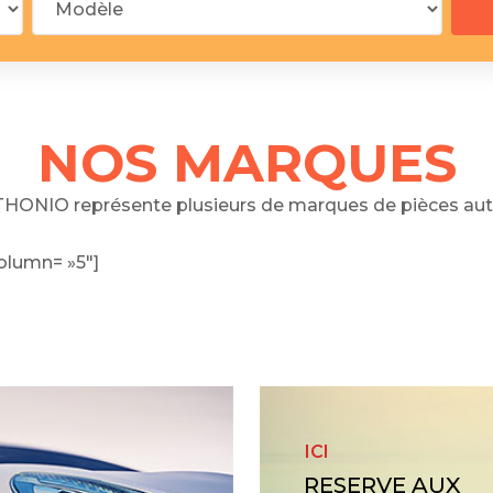
 segments
 soupape
Spi
brayage
stons
NOS MARQUES
hemises
culasse
HONIO représente plusieurs de marques de pièces aut
ur
olumn= »5″]
de joint
 ventilateur
 ventilateur
 eau
 essence
ICI
RESERVE AUX