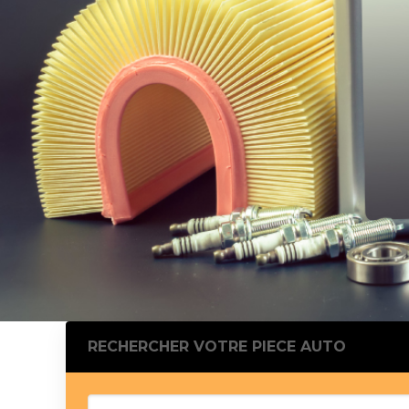
Silentblo
Silentblo
Pattes d
Tampon 
Tambour
Cylinder
Pistons l
Feu clig
Projecteu
Bague de 
Bague de
Calle laté
Culasse
Coussinet
RECHERCHER VOTRE PIECE AUTO
Coussinet
Chaine de
Courroie 
Croisillon