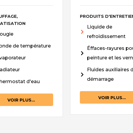
UFFAGE,
PRODUITS D'ENTRETIE
MATISATION
Liquide de
ougie
refroidissement
onde de température
Éffaces-rayures pou
vaporateur
peinture et les vern
adiateur
Fluides auxiliaires 
démarrage
hermostat d'eau
VOIR PLUS...
VOIR PLUS...