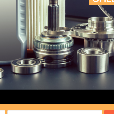
cs de bras
cs de palier
e moteur
amortisseur
s
 Heads
Débitmètre d’aire
Silencie
iners
Filtre à aire
Silencie
notant
Filtre à essence
Butée élastique de sile
r principal
Filtre à huile
Raccord de tuya
bielle
Filtre à gasoil
Raccord de tuya
 fusée
Filtre à gasoil
Tuyau 
rale
Filtre à pollen
Tuyau 
Filtre à pollen
 de bielle
Préfiltre
 de palier
 distribution
de distribution