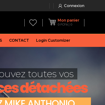
Connexion
Mon panier
0
FCFA
0
S
CONTACT
Login Customizer
 frein à main
Alternateur
e frein
Batterie
ouvez toutes vos
re
Démarreur
 de frein
Feu arrière
ces détachées
 frein
es de frein
laquettes de frein
Z
M
I
K
E
A
N
T
H
O
N
I
O