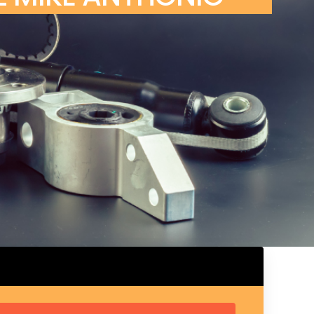
ux arrière
ux central
ncieux
u d’échappement
u d’échappement
d’échappement
d’échappement