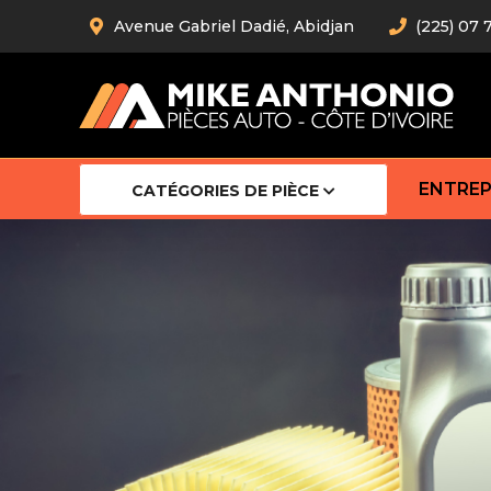
Avenue Gabriel Dadié, Abidjan
(225) 07 
ENTREP
CATÉGORIES DE PIÈCE
Amortiss
Barre stab
Barre d’
Robot
Bras com
Cardan
Crémaill
Silentblo
Rotules d