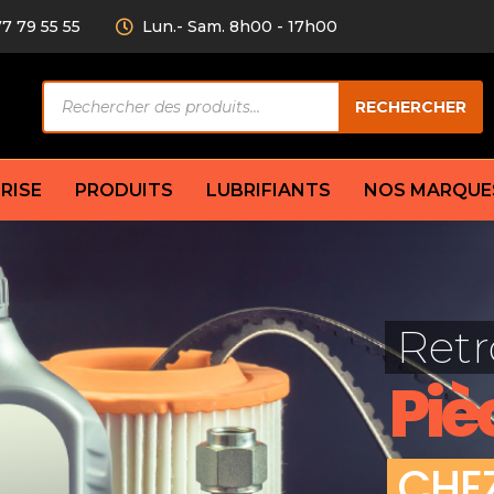
77 79 55 55
Lun.- Sam. 8h00 - 17h00
Recherche
RECHERCHER
de
produits
RISE
PRODUITS
LUBRIFIANTS
NOS MARQUE
Câble de
eurs AV/AR
Bougie
Disque d
ilisatrice
Compresseur
Retr
Garnitu
accouplement
Condenseur
Flexible
Électrovanne
Piè
Huile de
plet
Évaporateur
Mâchoir
Mano
Jeu de p
ère
Thermostat d’eau
C
H
E
cs amortisseur
Sonde de température
e bras