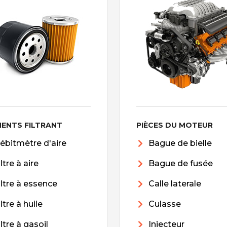
MENTS FILTRANT
PIÈCES DU MOTEUR
ébitmètre d'aire
Bague de bielle
iltre à aire
Bague de fusée
iltre à essence
Calle laterale
iltre à huile
Culasse
iltre à gasoil
Injecteur