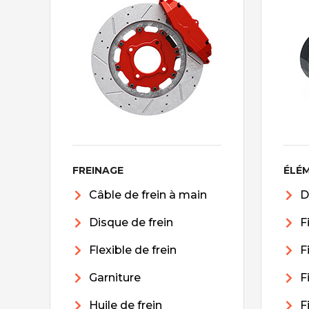
FREINAGE
ÉLÉ
Câble de frein à main
D
Disque de frein
F
Flexible de frein
F
Garniture
F
Huile de frein
F