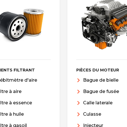
MENTS FILTRANT
PIÈCES DU MOTEUR
ébitmètre d'aire
Bague de bielle
iltre à aire
Bague de fusée
iltre à essence
Calle laterale
iltre à huile
Culasse
iltre à gasoil
Injecteur