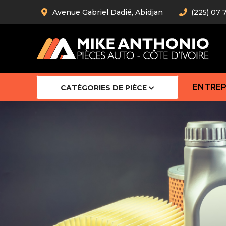
Avenue Gabriel Dadié, Abidjan
(225) 07 
ENTREP
CATÉGORIES DE PIÈCE
Amortiss
Barre stab
Barre d’
Robot
Bras com
Cardan
Crémaill
Silentblo
Rotules d