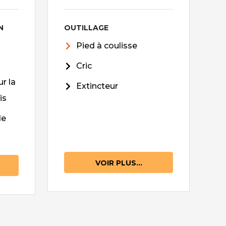
N
OUTILLAGE
Pied à coulisse
Cric
r la
Extincteur
is
de
VOIR PLUS...