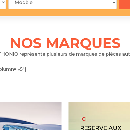
 segments
 soupape
Spi
brayage
stons
NOS MARQUES
hemises
culasse
HONIO représente plusieurs de marques de pièces aut
ur
olumn= »5″]
de joint
 ventilateur
 ventilateur
 eau
 essence
ICI
RESERVE AUX