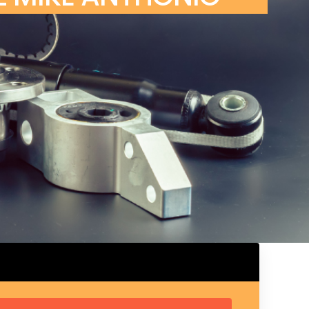
ux arrière
ux central
ncieux
u d’échappement
u d’échappement
d’échappement
d’échappement