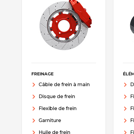
FREINAGE
ÉLÉ
Câble de frein à main
D
Disque de frein
F
Flexible de frein
F
Garniture
F
Huile de frein
F