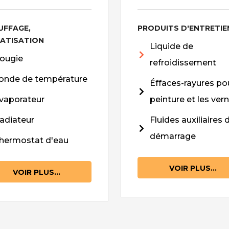
UFFAGE,
PRODUITS D'ENTRETIE
MATISATION
Liquide de
ougie
refroidissement
onde de température
Éffaces-rayures pou
vaporateur
peinture et les vern
adiateur
Fluides auxiliaires 
démarrage
hermostat d'eau
VOIR PLUS...
VOIR PLUS...