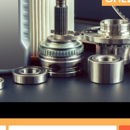
cs de bras
cs de palier
e moteur
amortisseur
s
 Heads
Débitmètre d’aire
Silencie
iners
Filtre à aire
Silencie
notant
Filtre à essence
Butée élastique de sile
r principal
Filtre à huile
Raccord de tuya
bielle
Filtre à gasoil
Raccord de tuya
 fusée
Filtre à gasoil
Tuyau 
rale
Filtre à pollen
Tuyau 
Filtre à pollen
 de bielle
Préfiltre
 de palier
 distribution
de distribution