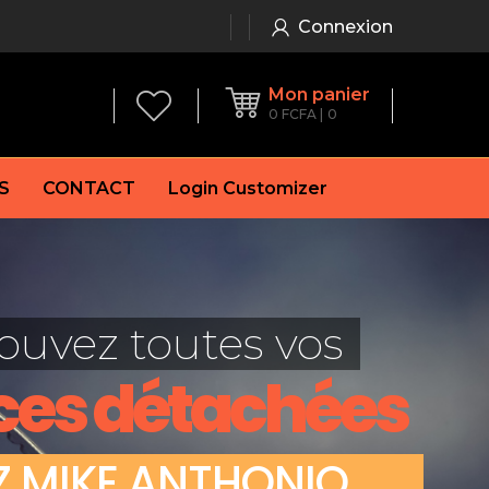
Connexion
Mon panier
0
FCFA
0
S
CONTACT
Login Customizer
 frein à main
Alternateur
e frein
Batterie
ouvez toutes vos
re
Démarreur
 de frein
Feu arrière
ces détachées
 frein
es de frein
laquettes de frein
Z
M
I
K
E
A
N
T
H
O
N
I
O