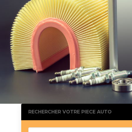
Silentblo
Silentblo
Pattes d
Tampon 
Tambour
Cylinder
Pistons l
Feu clig
Projecteu
Bague de 
Bague de
Calle laté
Culasse
Coussinet
RECHERCHER VOTRE PIECE AUTO
Coussinet
Chaine de
Courroie 
Croisillon