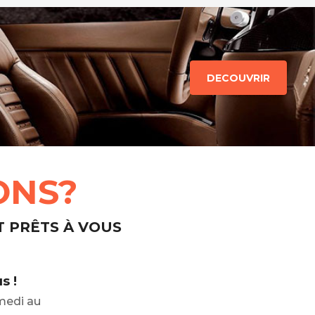
DECOUVRIR
ONS?
T PRÊTS À VOUS
s !
medi au