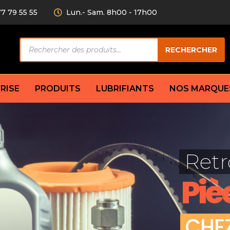
77 79 55 55
Lun.- Sam. 8h00 - 17h00
Recherche
RECHERCHER
de
produits
RISE
PRODUITS
LUBRIFIANTS
NOS MARQUE
Câble de
eurs AV/AR
Bougie
Disque d
ilisatrice
Compresseur
Retr
Garnitu
accouplement
Condenseur
Flexible
Électrovanne
Piè
Huile de
plet
Évaporateur
Mâchoir
Mano
Jeu de p
ère
Thermostat d’eau
C
H
E
cs amortisseur
Sonde de température
e bras