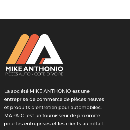
LotoMart
Бай Лото
escort barcelone
https://intimaties.net/es/category/woman-used-
eros houston
albanianescort
escorte ts paris
мелбет вход
мелбет вход
valor bet India
casino vox
Quickwin kod promocyjny
alvynn
alvynn
underwear/woman-used-panties/woman-indian-
used-panties-es/
La société MIKE ANTHONIO est une
entreprise de commerce de pièces neuves
et produits d'entretien pour automobiles.
MAPA-CI est un fournisseur de proximité
pour les entreprises et les clients au détail.