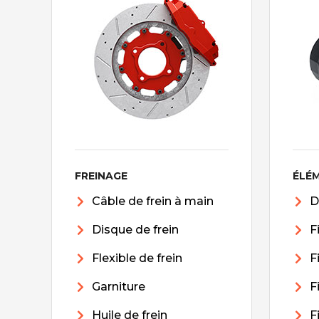
FREINAGE
ÉLÉ
Câble de frein à main
D
Disque de frein
F
Flexible de frein
F
Garniture
F
Huile de frein
F