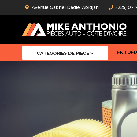
Avenue Gabriel Dadié, Abidjan
(225) 07 
ENTREP
CATÉGORIES DE PIÈCE
Amortiss
Barre stab
Barre d’
Robot
Bras com
Cardan
Crémaill
Silentblo
Rotules d