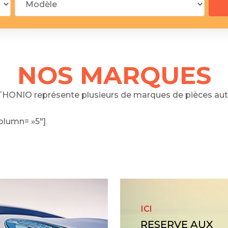
 segments
 soupape
Spi
brayage
stons
NOS MARQUES
hemises
culasse
HONIO représente plusieurs de marques de pièces aut
ur
olumn= »5″]
de joint
 ventilateur
 ventilateur
 eau
 essence
ICI
RESERVE AUX