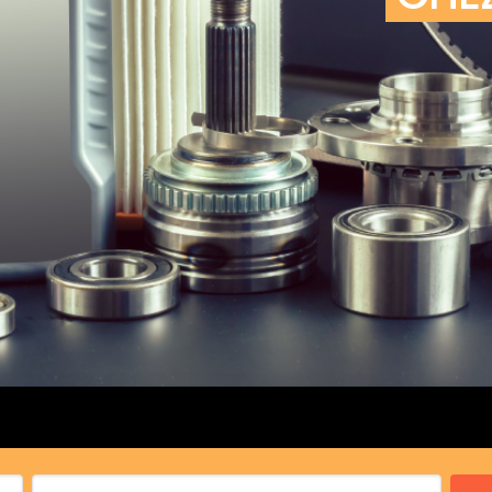
cs de bras
cs de palier
e moteur
amortisseur
s
 Heads
Débitmètre d’aire
Silencie
iners
Filtre à aire
Silencie
notant
Filtre à essence
Butée élastique de sile
r principal
Filtre à huile
Raccord de tuya
bielle
Filtre à gasoil
Raccord de tuya
 fusée
Filtre à gasoil
Tuyau 
rale
Filtre à pollen
Tuyau 
Filtre à pollen
 de bielle
Préfiltre
 de palier
 distribution
de distribution