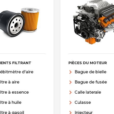
MENTS FILTRANT
PIÈCES DU MOTEUR
ébitmètre d'aire
Bague de bielle
iltre à aire
Bague de fusée
iltre à essence
Calle laterale
iltre à huile
Culasse
iltre à gasoil
Injecteur