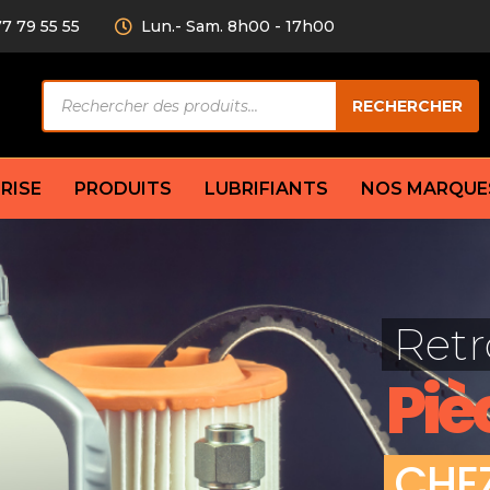
77 79 55 55
Lun.- Sam. 8h00 - 17h00
Recherche
RECHERCHER
de
produits
RISE
PRODUITS
LUBRIFIANTS
NOS MARQUE
Câble de
eurs AV/AR
Bougie
Disque d
ilisatrice
Compresseur
Retr
Garnitu
accouplement
Condenseur
Flexible
Électrovanne
Piè
Huile de
plet
Évaporateur
Mâchoir
Mano
Jeu de p
ère
Thermostat d’eau
C
H
E
cs amortisseur
Sonde de température
e bras