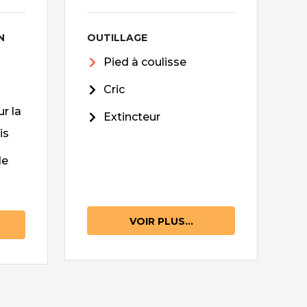
N
OUTILLAGE
Pied à coulisse
Cric
r la
Extincteur
is
de
VOIR PLUS...