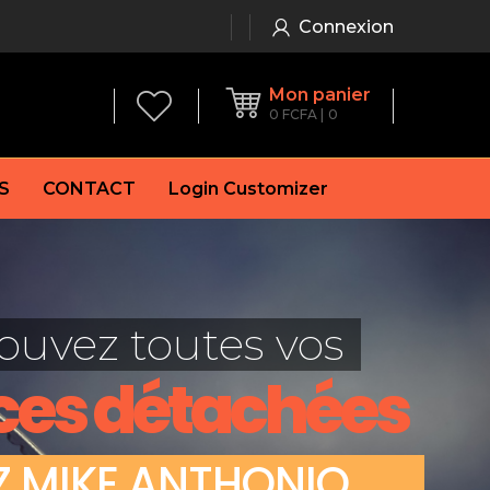
Connexion
Mon panier
0
FCFA
0
S
CONTACT
Login Customizer
 frein à main
Alternateur
e frein
Batterie
ouvez toutes vos
re
Démarreur
 de frein
Feu arrière
ces détachées
 frein
es de frein
laquettes de frein
Z
M
I
K
E
A
N
T
H
O
N
I
O