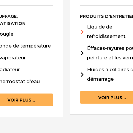
UFFAGE,
PRODUITS D'ENTRETIE
MATISATION
Liquide de
ougie
refroidissement
onde de température
Éffaces-rayures pou
vaporateur
peinture et les vern
adiateur
Fluides auxiliaires 
démarrage
hermostat d'eau
VOIR PLUS...
VOIR PLUS...