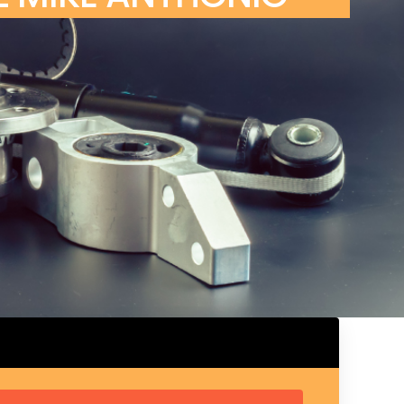
ux arrière
ux central
ncieux
u d’échappement
u d’échappement
d’échappement
d’échappement