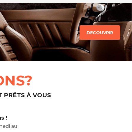
DECOUVRIR
ONS?
T PRÊTS À VOUS
s !
medi au