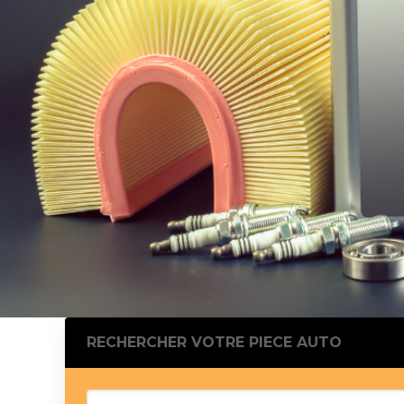
Silentblo
Silentblo
Pattes d
Tampon 
Tambour
Cylinder
Pistons l
Feu clig
Projecteu
Bague de 
Bague de
Calle laté
Culasse
Coussinet
RECHERCHER VOTRE PIECE AUTO
Coussinet
Chaine de
Courroie 
Croisillon